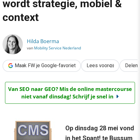
wordt strategie, mobiel &
›
context
Het CMS van 2013: systeem wordt strategie, mobiel & context
Hilda Boerma
van
Mobility Service Nederland
Maak FW je Google-favoriet
Lees voor
Delen
Van SEO naar GEO? Mis de online mastercourse
niet vanaf dinsdag! Schrijf je snel in
Op dinsdag 28 mei vond
in het Spant! te Bussum