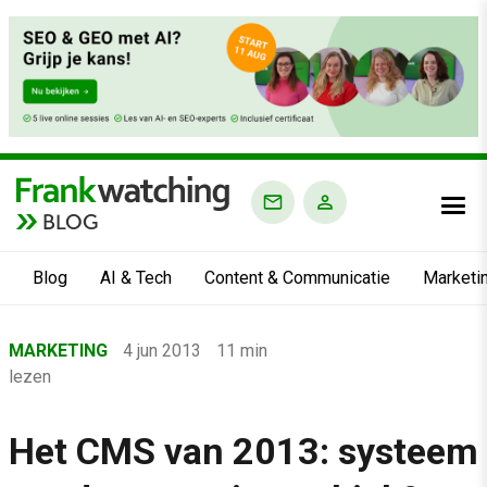
BLOG
Blog
AI & Tech
Content & Communicatie
Marketi
Home
MARKETING
4 jun 2013
11 min
›
lezen
Blog
›
Het CMS van 2013: systeem
Marketing