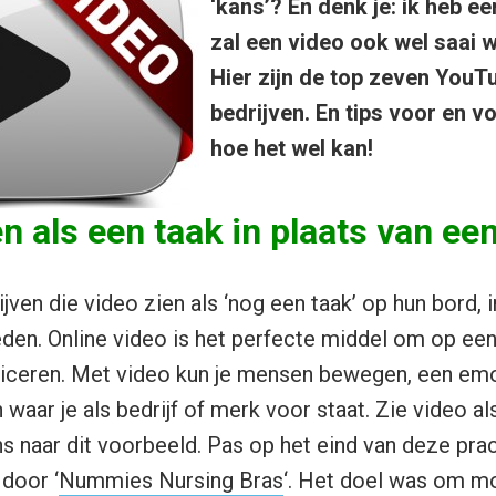
‘kans’? En denk je: ik heb ee
zal een video ook wel saai 
Hier zijn de top zeven YouT
bedrijven. En tips voor en 
hoe het wel kan!
en als een taak in plaats van ee
ijven die video zien als ‘nog een taak’ op hun bord, 
den. Online video is het perfecte middel om op een
ceren. Met video kun je mensen bewegen, een emo
n waar je als bedrijf of merk voor staat. Zie video a
ns naar dit voorbeeld. Pas op het eind van deze prac
 door ‘
Nummies Nursing Bras
‘. Het doel was om mo