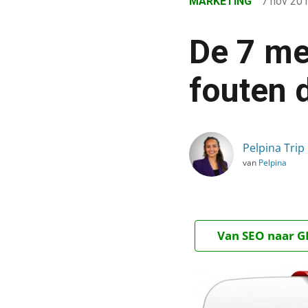
MARKETING
7 nov 20
›
Blog
De 7 me
›
Marketing
fouten 
›
De 7 meest gemaakte Yo
Pelpina Trip
van
Pelpina
Van SEO naar GE