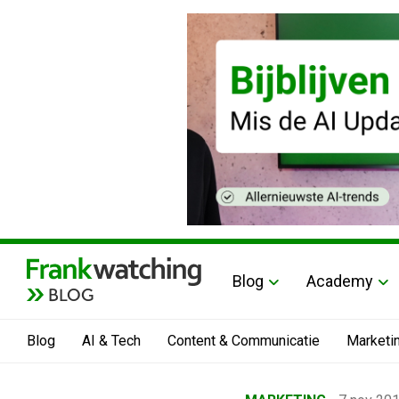
Blog
Academy
BLOG
Blog
AI & Tech
Content & Communicatie
Marketi
Home