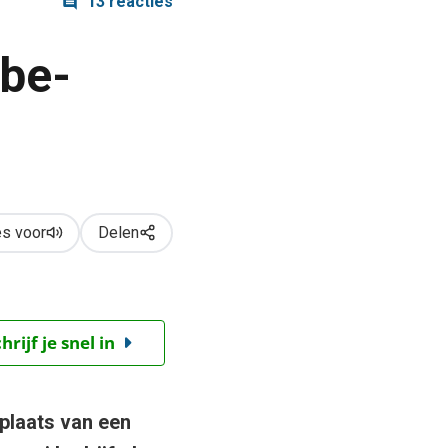
13 reacties
be-
s voor
Delen
ijf je snel in
n plaats van een