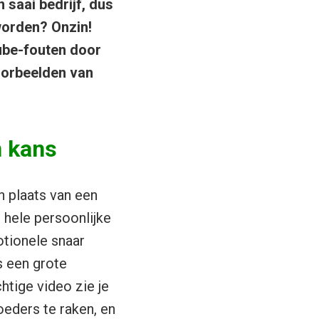
n saai bedrijf, dus
worden? Onzin!
ube-fouten door
voorbeelden van
n kans
in plaats van een
 hele persoonlijke
tionele snaar
ls een grote
htige video zie je
eders te raken, en