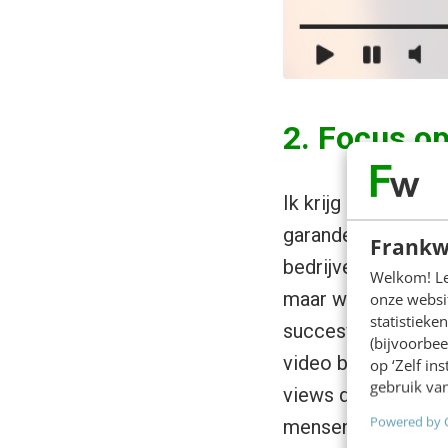
2. Focus op
Ik krijg zo vaak de
garanderen?’ Met 
Frankw
bedrijven al snel 
Welkom! Leu
maar wees ook prak
onze websit
statistiek
succesvol zijn: al
(bijvoorbee
video bekijken en 
op ‘Zelf in
gebruik van
views die tot niks
Powered by 
mensen, niet de m