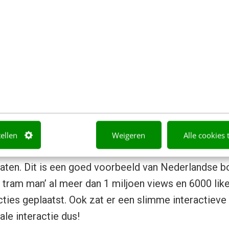
tale video is niet een ouderwets
l
aderen een online video hetzelfde als een commerci
klaar. Terwijl het avontuur dan pas begint! YouTube is 
der je abonnees, reageer op reacties, praat met je ki
jgen! Ook handig om te weten: YouTube’s algorithme 
tellen
Weigeren
Alle cookies 
: dus hoe meer likes, reacties en dergelijke, hoe ho
aten. Dit is een goed voorbeeld van Nederlandse b
 tram man’ al meer dan 1 miljoen views en 6000 like
ties geplaatst. Ook zat er een slimme interactiev
ale interactie dus!