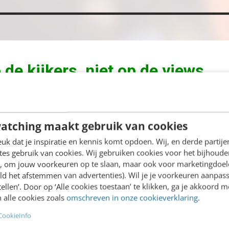
 de kijkers, niet op de views
 vraag: ‘kun je deze video ook viral maken?’ En ‘hoev
prachtige videocampagnes als
Will it Blend
en
Old 
atching maakt gebruik van cookies
een paar honderduizend views te krijgen op YouTube.
k dat je inspiratie en kennis komt opdoen. Wij, en derde partij
tisch. Een video met een paar honderd views kan a
es gebruik van cookies. Wij gebruiken cookies voor het bijhoude
en, om jouw voorkeuren op te slaan, maar ook voor marketingdoe
s de 300 views allemaal mensen zijn die met oprech
ld het afstemmen van advertenties). Wil je je voorkeuren aanpass
daarna in actie komen, kun je beter 300 views hebbe
stellen’. Door op ‘Alle cookies toestaan’ te klikken, ga je akkoord m
 alle cookies zoals
omschreven in onze cookieverklaring
.
 leiden. Met andere woorden: focus je op het bereike
CookieInfo
eeste mensen.