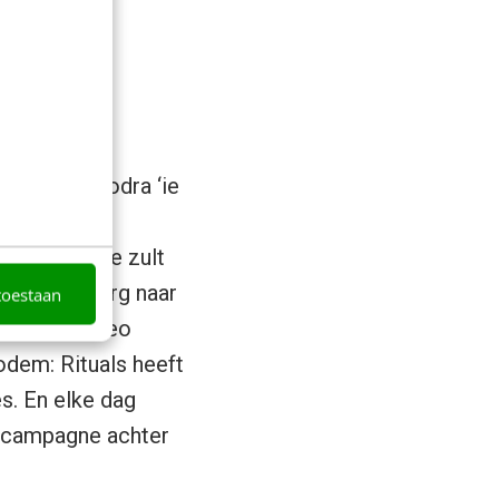
e
al op tv. Zodra ‘ie
interactief:
jkers – en je zult
kijkt heel erg naar
toestaan
gerop je video
odem: Rituals heeft
s. En elke dag
e campagne achter