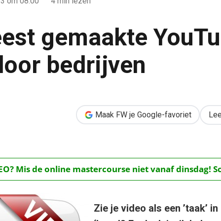
13
om 08:00
4 min lezen
est gemaakte YouTu
door bedrijven
uTube-fouten door bedrijven
Maak FW je Google-favoriet
Lee
O? Mis de online mastercourse niet vanaf dinsdag! Schr
Zie je video als een ’taak’ i