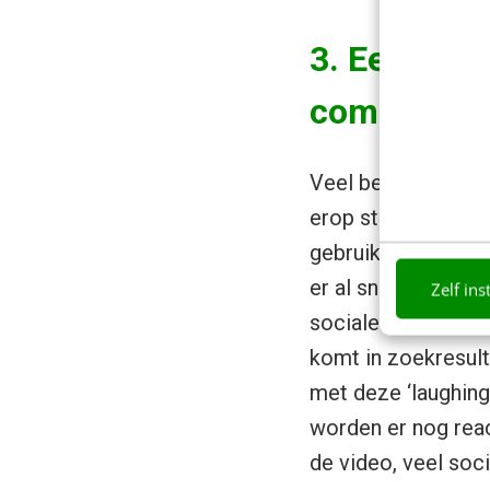
3. Een digi
commercia
Veel bedrijven ben
erop staat, is het 
gebruik links, bena
er al snel meer kri
Zelf ins
sociale interacties
komt in zoekresult
met deze ‘laughing
worden er nog reac
de video, veel soci