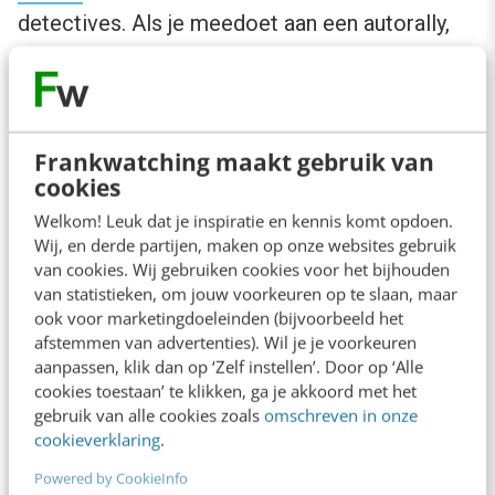
detectives. Als je meedoet aan een autorally,
dan heb je geen recht op repatriëring naar
Nederland. Dit kun je via social media
gemakkelijk achterhalen, omdat mensen
Frankwatching maakt gebruik van
meestal verslag doen van zo’n rally op
cookies
Facebook en Twitter.
WNF
geeft nog een
Welkom! Leuk dat je inspiratie en kennis komt opdoen.
ander voorbeeld: als zich vroeger een crisis
Wij, en derde partijen, maken op onze websites gebruik
voordeed was je daar al snel zes weken mee
van cookies. Wij gebruiken cookies voor het bijhouden
van statistieken, om jouw voorkeuren op te slaan, maar
bezig. Toen de
vliegkilometers van WNF-
ook voor marketingdoeleinden (bijvoorbeeld het
medewerkers
in opspraak kwamen, was de
afstemmen van advertenties). Wil je je voorkeuren
aanpassen, klik dan op ‘Zelf instellen’. Door op ‘Alle
crisis binnen een dag al weer voorbij. Via social
cookies toestaan’ te klikken, ga je akkoord met het
media kun je snel reageren en ook meteen
gebruik van alle cookies zoals
omschreven in onze
cookieverklaring
.
feiten communiceren. Bovendien zal een deel
Powered by CookieInfo
van je fans je verdedigen.