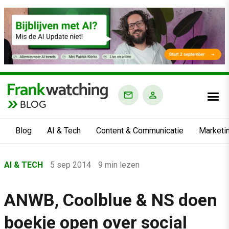
BLOG
Blog
AI & Tech
Content & Communicatie
Marketi
Home
AI & TECH
5 sep 2014
9 min lezen
›
Blog
ANWB, Coolblue & NS doen
›
boekje open over social
AI & Tech