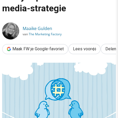
›
media-strategie
ANWB, Coolblue & NS doen boekje open over social media-str
Maaike Gulden
van
The Marketing Factory
Maak FW je Google-favoriet
Lees voor
Delen