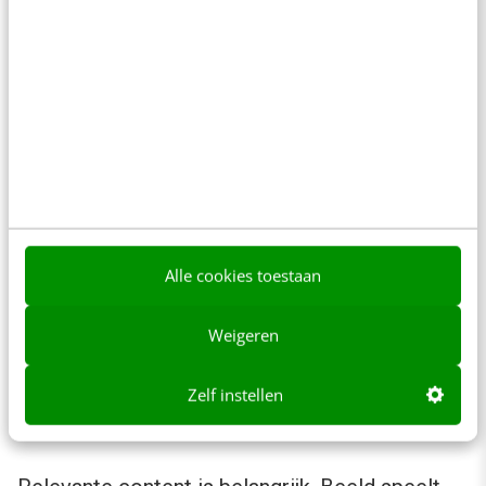
thema’s terugkomen, zoals verkeersveiligheid.
Die content kun je voorbereiden en op de juiste
momenten delen. Zo houdt ANWB ook de
weersvoorspellingen in de gaten: want als het
kwik daalt, hebben mensen vaker pech met hun
auto. Ze sturen dan berichten over hoe mensen
dit kunnen voorkomen. Geen commerciële
boodschap, maar gewoon berichten waar
Alle cookies toestaan
mensen iets aan hebben en die ze gemakkelijk
kunnen delen. Deze content ligt al op de plank
Weigeren
en ze delen dit op relevante momenten, in
verschillende vormen en op verschillende
Zelf instellen
kanalen.