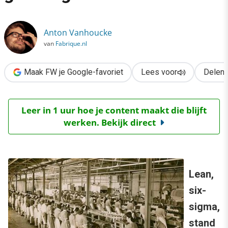
›
Scrum is niet efficiënter, gelukkig maar!
Anton Vanhoucke
van
Fabrique.nl
Maak FW je Google-favoriet
Lees voor
Delen
Leer in 1 uur hoe je content maakt die blijft
werken. Bekijk direct
Lean,
six-
sigma,
stand