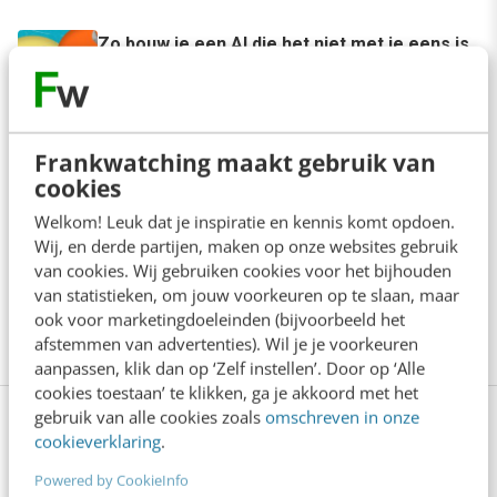
Zo bouw je een AI die het niet met je eens is
[stappenplan]
6 min
·
Kim Pot
AI-labels: wanneer zijn ze verplicht,
Frankwatching maakt gebruik van
verstandig of overbodig?
cookies
5 min
·
Dennis Figge
Welkom! Leuk dat je inspiratie en kennis komt opdoen.
Wij, en derde partijen, maken op onze websites gebruik
Je ‘sterke merk’ overleeft geen kwartier
van cookies. Wij gebruiken cookies voor het bijhouden
met een AI-agent
van statistieken, om jouw voorkeuren op te slaan, maar
5 min
·
Edwin Vlems
ook voor marketingdoeleinden (bijvoorbeeld het
afstemmen van advertenties). Wil je je voorkeuren
aanpassen, klik dan op ‘Zelf instellen’. Door op ‘Alle
cookies toestaan’ te klikken, ga je akkoord met het
gebruik van alle cookies zoals
omschreven in onze
Bekijk deze topics of volg ze via een
cookieverklaring
.
NieuwsAlert
Powered by CookieInfo