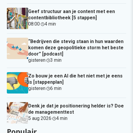
Geef structuur aan je content met een
contentbibliotheek [5 stappen]
08:00
·
4 min
·
“Bedrijven die stevig staan in hun waarden
komen deze geopolitieke storm het beste
door” [podcast]
gisteren
·
3 min
·
Zo bouw je een AI die het niet met je eens
is [stappenplan]
gisteren
·
6 min
·
Denk je dat je positionering helder is? Doe
de managementtest
5 aug 2026
·
4 min
·
Populair