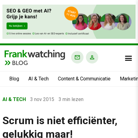
BLOG
Blog
AI & Tech
Content & Communicatie
Marketi
Home
AI & TECH
3 nov 2015
3 min lezen
›
Blog
Scrum is niet efficiënter,
›
gelukkig maar!
AI & Tech