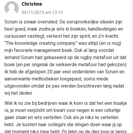
Christine
03/11/2015 om 13:13
Scrum is zwaar overrated. De oorspronkelijke ideeën zijn
heel goed, maar zodra je iets in boeken, handleidingen en
cursussen vastlegt, verliest het zijn spirit, en z’n kracht.
“The knowledge creating company” was altijd (en is nog)
mijn favoriete management boek. Ook al lang voordat
iemand Scrum had gebaseerd op de rugby metafoor uit dat
boek (en per ongeluk de verkeerde metafoor had gekozen).
Ik heb de afgelopen 20 jaar veel onderdelen van Scrum en
aanverwante methodieken toegepast, soms mede
uitgevonden omdat ze pas werden beschreven lang nadat
wij het deden.
Wat ik nu zie bij bedrijven waar ik kom is dat het een truukje
is, je moet verplicht om kwart voor negen in een cirkeltje
gaan staan en iets vertellen. Ook als je niks te vertellen
hebt. Je luistert naar collega’s die dingen doen waar jij op
dat moment niks mee hebt. En later op de dag loop je langs