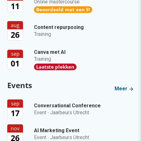
Online mastercourse
11
Beoordeeld met een 9!
aug
Content repurposing
26
Training
Canva met AI
sep
Training
01
Laatste plekken
Events
Meer
sep
Conversational Conference
17
Event
·
Jaarbeurs Utrecht
nov
AI Marketing Event
26
Event
·
Jaarbeurs Utrecht