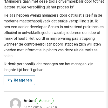
“Managers gaan met deze tools onvermoeibaar door tot het
laatste stukje verspilling uit het proces is”
Helaas hebben weinig managers door dat juist zijzelf in de
moderne maatschappij vaak dat stukje verspilling zijn. Ik
ben een senior developer. Scrum is ontzettend praktisch en
efficiënt in ontwikkeltrajecten waarbij iedereen een doe of
maakrol heeft. Het wordt in mijn ervaring pas stroperig
wanneer de controleerrol aan boord stapt en zich wil laten
voeden met informatie in plaats van deze uit de tools te
halen.
Ik denk persoonlijk dat managen om het managen zijn
langste tijd heeft gehad.
reply
Reageren
Anton
Auteur
06/11/2015 om 09:19