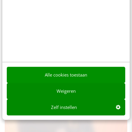
niet aan te raden om een lange video op
Twitter te plaatsen. Voor teaservideo’s of korte
en simpele video’s is Twitter een ideaal
platform.
Nespresso heeft dat met deze Twitterpost
goed aangepakt:
Alle cookies toestaan
Weigeren
Zelf instellen