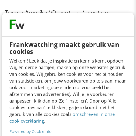
Toyota Amerika (
@toyotausa
) weet op
Instagram goed te scoren op het gebied van
video’s. De content is van hoge kwaliteit en
brengt veel emotie over.
Frankwatching maakt gebruik van
cookies
https://www.instagram.com/p/BTuN5algbJp/
Welkom! Leuk dat je inspiratie en kennis komt opdoen.
Wij, en derde partijen, maken op onze websites gebruik
van cookies. Wij gebruiken cookies voor het bijhouden
Op het gebied van humor en originaliteit scoort
van statistieken, om jouw voorkeuren op te slaan, maar
het bedrijf Nest (
@nest
) heel goed. Met hun
ook voor marketingdoeleinden (bijvoorbeeld het
afstemmen van advertenties). Wil je je voorkeuren
slimme camera’s weten ze hun producten op
aanpassen, klik dan op ‘Zelf instellen’. Door op ‘Alle
een slimme manier aan te prijzen.
cookies toestaan’ te klikken, ga je akkoord met het
gebruik van alle cookies zoals
omschreven in onze
cookieverklaring
.
https://www.instagram.com/p/BDOVWUxxUNL
Powered by CookieInfo
/