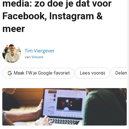
media: zo doe je dat voor
›
Facebook, Instagram &
Je video’s delen op social media: zo doe je dat voor Facebook
meer
Tim Viergever
van
Viduate
Maak FW je Google-favoriet
Lees voor
Delen