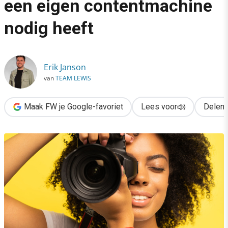
een eigen contentmachine
›
nodig heeft
Waarom elke organisatie een eigen contentmachine nodig heef
Erik Janson
van
TEAM LEWIS
Maak FW je Google-favoriet
Lees voor
Delen