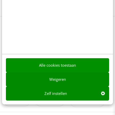
Bekijk deze topics of volg ze via een
NieuwsAlert
Artikel 13
Auteursrecht
Content
Contentcreatie
Contentstrategie
Alle cookies toestaan
Europees Parlement
Europese wetgeving
Weigeren
Online marketing
Publishing
Zelf instellen
Uitgevers
Uploadfilter
Wetgeving