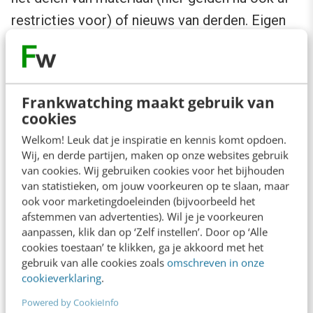
restricties voor) of nieuws van derden. Eigen
nieuwsgaring,
thought-leadershipcontent
en
eigen visueel materiaal is prioriteit één in elke
strategie.
Frankwatching maakt gebruik van
cookies
Daarnaast moeten de uitgeverijen gaan bepalen
Welkom! Leuk dat je inspiratie en kennis komt opdoen.
wat er wel vrij te delen valt en blijft.
Wij, en derde partijen, maken op onze websites gebruik
van cookies. Wij gebruiken cookies voor het bijhouden
Bijvoorbeeld dat men van bepaalde platforms
van statistieken, om jouw voorkeuren op te slaan, maar
een vergoeding wenst. Of juist de huidige vorm
ook voor marketingdoeleinden (bijvoorbeeld het
van openheid blijven betrachten. Het lijkt me
afstemmen van advertenties). Wil je je voorkeuren
aanpassen, klik dan op ‘Zelf instellen’. Door op ‘Alle
namelijk dat de vrije deling via social media
cookies toestaan’ te klikken, ga je akkoord met het
ook weer zorgt voor het nodige verkeer. En
gebruik van alle cookies zoals
omschreven in onze
cookieverklaring
.
indirect zorgt het dus voor onderbouwing van
Powered by CookieInfo
de te wensen advertentietarieven. Ik wens jullie