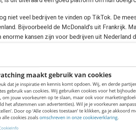
n, is dit uiteraard een goed platform om hun doelgr
nog niet veel bedrijven te vinden op TikTok. De mee
nland. Bijvoorbeeld de McDonald’s uit Frankrijk. Maa
 enorme kansen zijn voor bedrijven uit Nederland d
 het inzetten van TikTok voor jo
atching maakt gebruik van cookies
k dat je inspiratie en kennis komt opdoen. Wij, en derde partij
es gebruik van cookies. Wij gebruiken cookies voor het bijhoude
 schreef, heeft TikTok nog geen aparte features voor
en, om jouw voorkeuren op te slaan, maar ook voor marketingdoe
peciaal bedrijfsaccount. Maar dat betekent niet dat 
ld het afstemmen van advertenties). Wil je je voorkeuren aanpass
stellen’. Door op ‘Alle cookies toestaan’ te klikken, ga je akkoord m
en. Ik denk dat als je nu instapt en het goed doet (!!)
 alle cookies zoals
omschreven in onze cookieverklaring
.
rdering voor jouw bedrijf gaan krijgen. Dus geef ik
CookieInfo
ik te maken van TikTok.