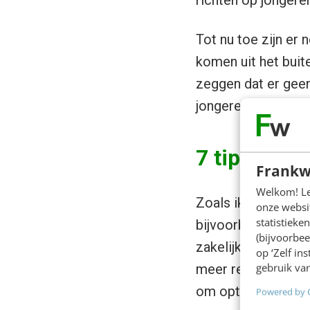
richten op jongere
Tot nu toe zijn er 
komen uit het buite
zeggen dat er geen
jongeren.
7 tips voor
Frankw
Welkom! Leu
onze websit
Zoals ik eerder al
statistiek
bijvoorbeeld een s
(bijvoorbee
op ‘Zelf in
zakelijk kunt inzett
gebruik van
meer respect en waa
Powered by 
om optimaal gebru