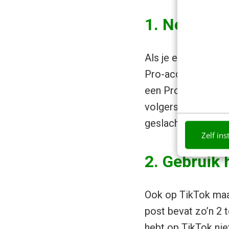
1. Neem ee
Als je een account
Pro-account. In te
een Pro-account kri
volgers, profielwe
geslacht en locatie.
Zelf ins
2. Gebruik
Ook op TikTok maak
post bevat zo’n 2 