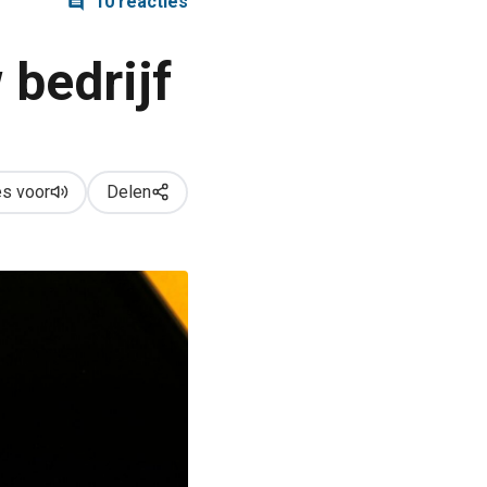
10 reacties
 bedrijf
s voor
Delen