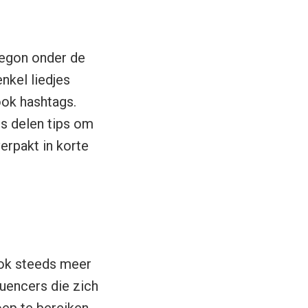
begon onder de
nkel liedjes
ok hashtags.
rs delen tips om
erpakt in korte
ook steeds meer
luencers die zich