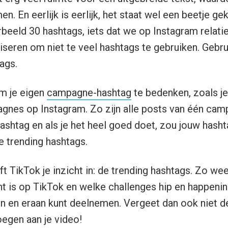
t erg veel ruimte voor een uitgebreide tekst, waar
en. En eerlijk is eerlijk, het staat wel een beetje ge
beeld 30 hashtags, iets dat we op Instagram relatie
iseren om niet te veel hashtags te gebruiken. Gebru
tags.
om je eigen
campagne-hashtag
te bedenken, zoals je
agnes op Instagram. Zo zijn alle posts van één cam
ashtag en als je het heel goed doet, zou jouw hasht
 trending hashtags.
 TikTok je inzicht in: de trending hashtags. Zo weet
 is op TikTok en welke challenges hip en happening
en en eraan kunt deelnemen. Vergeet dan ook niet d