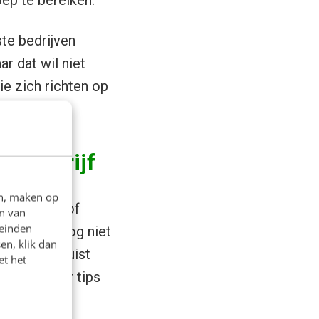
oep te bereiken.
ste bedrijven
r dat wil niet
ie zich richten op
uw bedrijf
en, maken op
n van
 bedrijven of
leinden
je TikTok nog niet
en, klik dan
et het
, jongeren juist
 je een paar tips