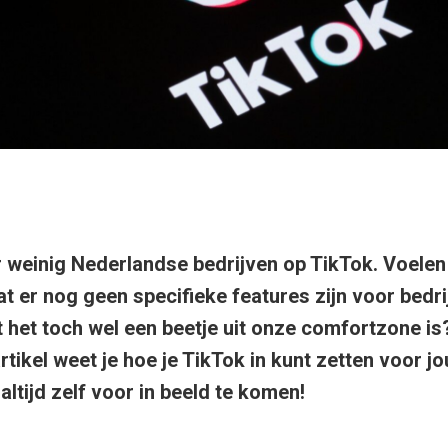
r de Meta-advertentie strategieën die écht werken. Be
ar weinig Nederlandse bedrijven op TikTok. Voele
t er nog geen specifieke features zijn voor bedr
 het toch wel een beetje uit onze comfortzone is
rtikel weet je hoe je TikTok in kunt zetten voor jo
 altijd zelf voor in beeld te komen!