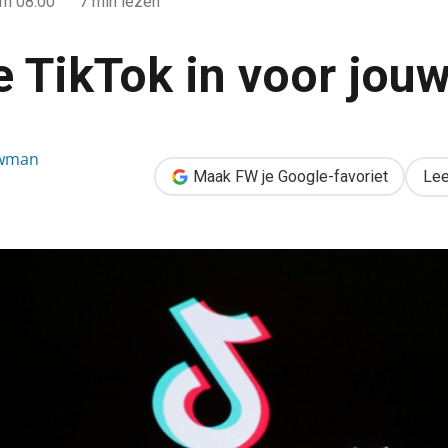
m 08:00
7 min lezen
e TikTok in voor jouw
uwman
ouw bedrijf
Maak FW je Google-favoriet
Lee