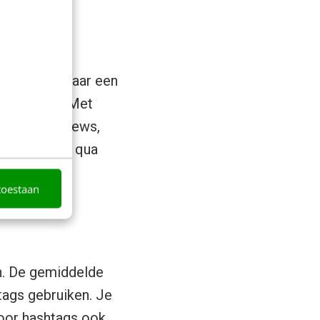
 Stap over naar een
oon gratis. Met
antal videoviews,
ouw volgers, qua
toestaan
n. De gemiddelde
tags gebruiken. Je