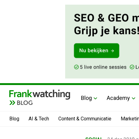
Blog
Academy
BLOG
Blog
AI & Tech
Content & Communicatie
Marketi
Home