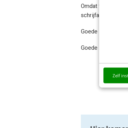
Omdat taal zeg maar
schrijfadviezen wa
Goede copy is namel
Goede copy deals.
Zelf ins