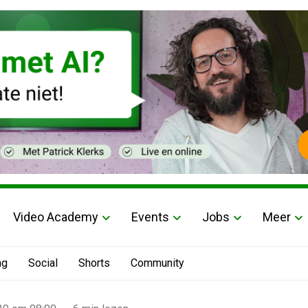
Video Academy
Events
Jobs
Meer
ng
Social
Shorts
Community