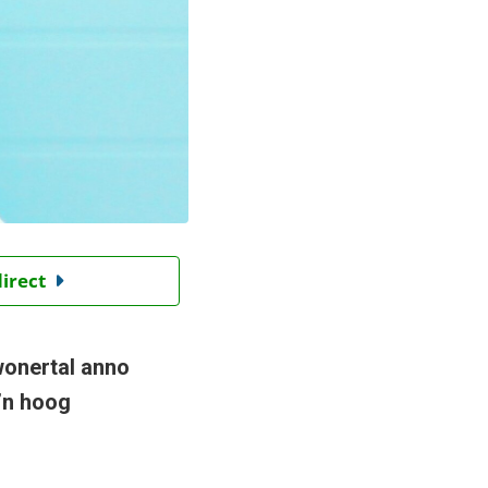
direct
wonertal anno
’n hoog