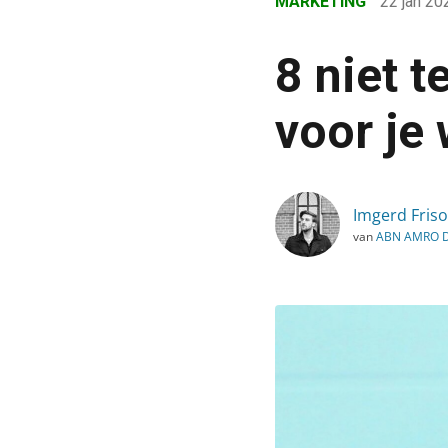
MARKETING
22 jan 2
›
Blog
8 niet 
›
Marketing
voor je
›
8 niet te missen copywri
Imgerd Friso
van
ABN AMRO D