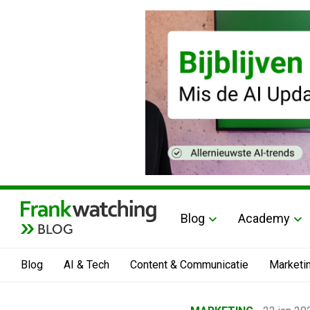
Blog
Academy
BLOG
Blog
AI & Tech
Content & Communicatie
Marketi
Home