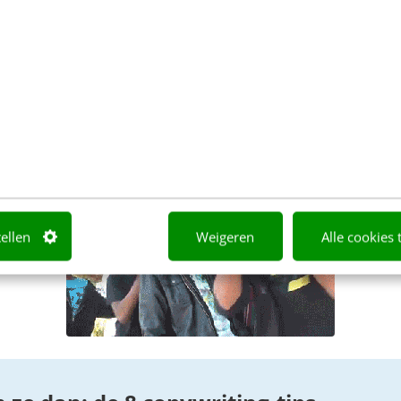
 echt mijn ding is, voorzie ik je met liefde van een 
armee jij je op tekstueel gebied onderscheidt.
ijk als een punt. Het sluit. Alleen sluit een punt een
tellen
Weigeren
Alle cookies 