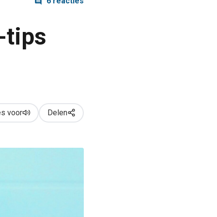
6 reacties
-tips
s voor
Delen