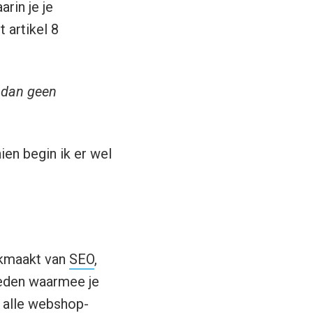
rin je je
 artikel 8
j dan geen
en begin ik er wel
ikmaakt van
SEO
,
heden waarmee je
t alle webshop-