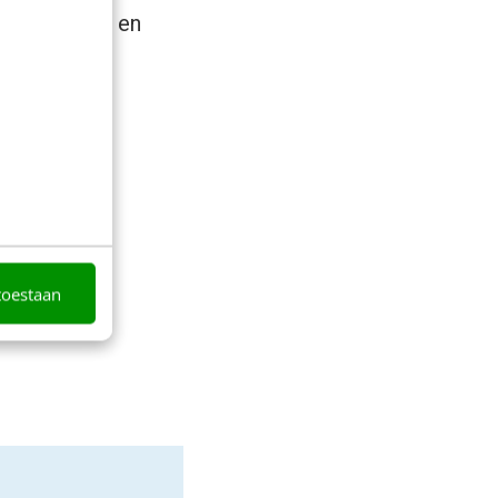
aantal taal- en
 zin.
toestaan