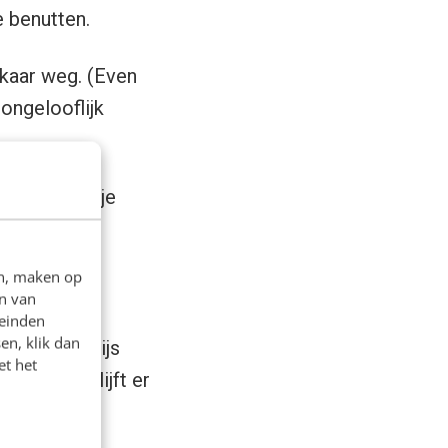
e benutten.
kaar weg. (Even
ongelooflijk
 waarmee je je
en, maken op
n van
leinden
en, klik dan
dat je je prijs
et het
en – dan blijft er
isch
.