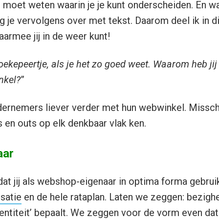
 moet weten waarin je je kunt onderscheiden. En waa
 je vervolgens over met tekst. Daarom deel ik in dit
armee jij in de weer kunt!
ekepeertje, als je het zo goed weet. Waarom heb ji
nkel?
”
dernemers liever verder met hun webwinkel. Misschi
ins en outs op elk denkbaar vlak ken.
aar
dat jij als webshop-eigenaar in optima forma gebru
satie
en de hele rataplan. Laten we zeggen: bezig
identiteit’ bepaalt. We zeggen voor de vorm even da