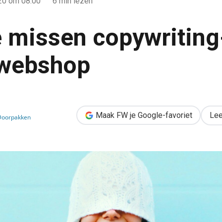
020
om 08:00
6 min lezen
te missen copywriting
 webshop
ting-tips voor je webshop
Maak FW je Google-favoriet
Lee
oorpakken