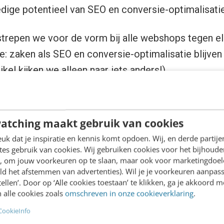
edige potentieel van SEO en conversie-optimalisati
trepen we voor de vorm bij alle webshops tegen el
: zaken als SEO en conversie-optimalisatie blijven 
rtikel kijken we alleen naar iets anders!)
en elkaar weg, dan blijven er een aantal zaken over
od, prijs & service
.
atching maakt gebruik van cookies
k dat je inspiratie en kennis komt opdoen. Wij, en derde partij
s aan?
es gebruik van cookies. Wij gebruiken cookies voor het bijhoude
en, om jouw voorkeuren op te slaan, maar ook voor marketingdoe
ld het afstemmen van advertenties). Wil je je voorkeuren aanpass
anbod en service goed zijn. Als we daarnaast stellen 
stellen’. Door op ‘Alle cookies toestaan’ te klikken, ga je akkoord m
kt – jij wil natuurlijk ook wat slappe was overhoud
 alle cookies zoals
omschreven in onze cookieverklaring
.
 je alles aanbiedt:
tekstueel, visueel of videograf
CookieInfo