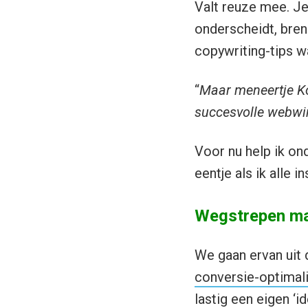
Valt reuze mee. Je
onderscheidt, breng
copywriting-tips wa
“
Maar meneertje Ko
succesvolle webwi
Voor nu help ik on
eentje als ik alle 
Wegstrepen m
We gaan ervan uit 
conversie-optimali
lastig een eigen ‘