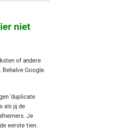
er niet
teksten of andere
e. Behalve Google.
gen ‘duplicate
 als jij de
 afnemers. Je
 de eerste tien.