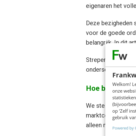
eigenaren het voll
Deze bezigheden s
voor de goede orde
belangrijk. In dit a
Strepen we dit teg
onderscheidt:
aanb
Frankw
Welkom! Leu
Hoe bied je iet
onze websit
statistiek
(bijvoorbee
We stellen dat je a
op ‘Zelf in
marktconform instee
gebruik van
alleen nog over hóé
Powered by 