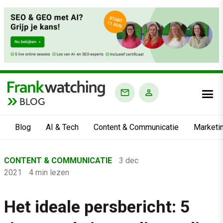
BLOG
Blog
AI & Tech
Content & Communicatie
Marketi
Home
CONTENT & COMMUNICATIE
3 dec
›
2021
4 min lezen
Blog
›
Het ideale persbericht: 5
Content & Communicatie