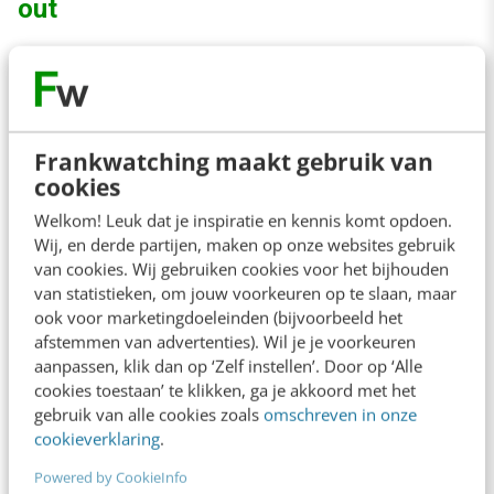
out
Vind je je persbericht er saai uitzien? Lekker
bezig! De journalisten die ik sprak waren het
unaniem eens: hoe simpeler de lay-out, hoe
Frankwatching maakt gebruik van
beter. Niet volgooien met foto’s, geen rare
cookies
kleurtjes en niet te ingewikkeld met
Welkom! Leuk dat je inspiratie en kennis komt opdoen.
Wij, en derde partijen, maken op onze websites gebruik
tekstblokken. Het vervelendst voor een
van cookies. Wij gebruiken cookies voor het bijhouden
journalist is een gebrek aan overzicht en als er
van statistieken, om jouw voorkeuren op te slaan, maar
gezocht moet worden naar informatie.
ook voor marketingdoeleinden (bijvoorbeeld het
afstemmen van advertenties). Wil je je voorkeuren
aanpassen, klik dan op ‘Zelf instellen’. Door op ‘Alle
In het kader van tip 2 (hou de aandacht van de
cookies toestaan’ te klikken, ga je akkoord met het
gebruik van alle cookies zoals
omschreven in onze
journalist vast) is het ook belangrijk dat een
cookieverklaring
.
journalist niet hoeft te scrollen in het
Powered by CookieInfo
persbericht, want dat is een moment dat deze