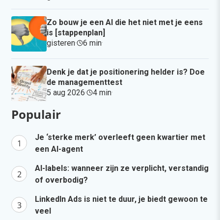
Zo bouw je een AI die het niet met je eens
is [stappenplan]
gisteren
·
6 min
·
Denk je dat je positionering helder is? Doe
de managementtest
5 aug 2026
·
4 min
·
Populair
Je ‘sterke merk’ overleeft geen kwartier met
een AI-agent
AI-labels: wanneer zijn ze verplicht, verstandig
of overbodig?
LinkedIn Ads is niet te duur, je biedt gewoon te
veel