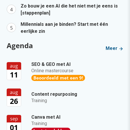
Zo bouw je een AI die het niet met je eens is
[stappenplan]
Millennials aan je binden? Start met één
eerlijke zin
Agenda
Meer
SEO & GEO met AI
aug
Online mastercourse
11
Beoordeeld met een 9!
aug
Content repurposing
26
Training
Canva met AI
sep
Training
01