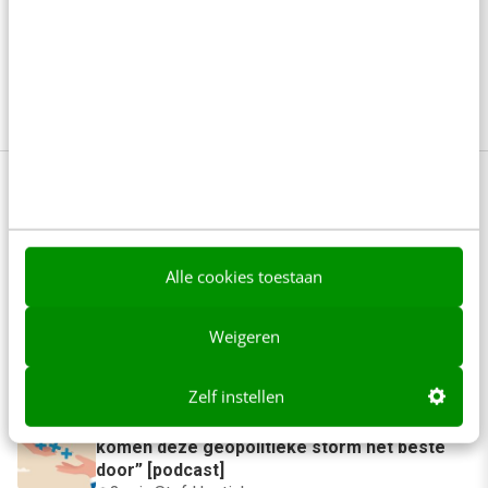
op te vallen op social media? Het Online
cursuspakket Content (plus) leert je alle antwoorden
op deze vragen.
Iets voor jou?
Anderen lezen ook
Alle cookies toestaan
Geef structuur aan je content met een
Weigeren
contentbibliotheek [5 stappen]
4 min
·
Inès Maus
Zelf instellen
“Bedrijven die stevig staan in hun waarden
komen deze geopolitieke storm het beste
door” [podcast]