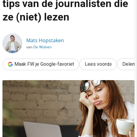
tips van de journalisten die
›
ze (niet) lezen
Het ideale persbericht: 5 tips van de journalisten die ze (niet) 
Mats Hopstaken
van
De Wolven
Maak FW je Google-favoriet
Lees voor
Delen