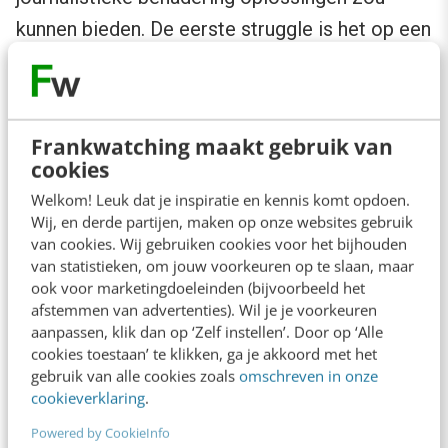
kunnen bieden. De eerste struggle is het op een
juiste manier profiteren van de kracht van
employee advocacy
, ofwel persoonlijke posts
van je medewerkers op LinkedIn. Dit moet dan
Frankwatching maakt gebruik van
wel op zo’n manier gebeuren, dat je brand er
cookies
ook baat bij heeft. Werk daarom met een
Welkom! Leuk dat je inspiratie en kennis komt opdoen.
employee advocacy-strategie, waarin er een
Wij, en derde partijen, maken op onze websites gebruik
van cookies. Wij gebruiken cookies voor het bijhouden
coördinerende partij is. Er is zelfs software
van statistieken, om jouw voorkeuren op te slaan, maar
voor tegenwoordig.
ook voor marketingdoeleinden (bijvoorbeeld het
afstemmen van advertenties). Wil je je voorkeuren
aanpassen, klik dan op ‘Zelf instellen’. Door op ‘Alle
Ook dit matcht met de journalistieke gedachte:
cookies toestaan’ te klikken, ga je akkoord met het
de (hoofd)redactie suggereert topics,
gebruik van alle cookies zoals
omschreven in onze
cookieverklaring
.
verbetert de stukken van afzonderlijke
Powered by CookieInfo
journalisten en zorgt voor een goede