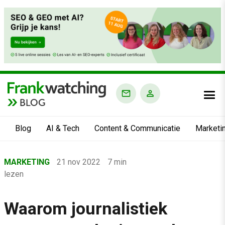
BLOG
Blog
AI & Tech
Content & Communicatie
Marketi
Home
MARKETING
21 nov 2022
7 min
›
lezen
Blog
›
Waarom journalistiek
Marketing