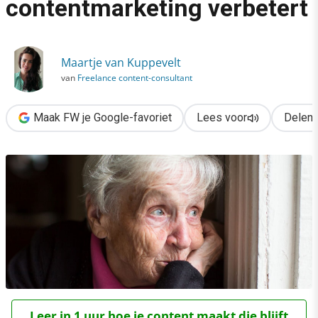
contentmarketing verbetert
›
Waarom journalistiek contentmarketing verbetert
Maartje van Kuppevelt
van
Freelance content-consultant
Maak FW je Google-favoriet
Lees voor
Delen
Leer in 1 uur hoe je content maakt die blijft