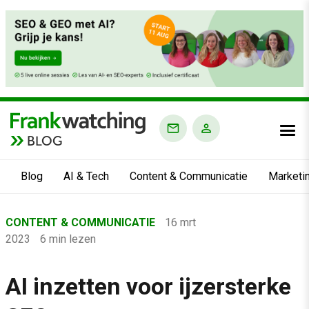
BLOG
Blog
AI & Tech
Content & Communicatie
Marketi
Home
CONTENT & COMMUNICATIE
16 mrt
›
2023
6 min lezen
Blog
›
AI inzetten voor ijzersterke
Content & Communicatie