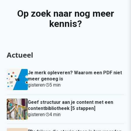
Op zoek naar nog meer
kennis?
Actueel
Je merk opleveren? Waarom een PDF niet
meer genoeg is
gisteren
·
5 min
·
Geef structuur aan je content met een
contentbibliotheek [5 stappen]
gisteren
·
4 min
·