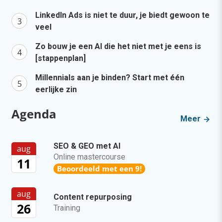
LinkedIn Ads is niet te duur, je biedt gewoon te
veel
Zo bouw je een AI die het niet met je eens is
[stappenplan]
Millennials aan je binden? Start met één
eerlijke zin
Agenda
Meer
SEO & GEO met AI
aug
Online mastercourse
11
Beoordeeld met een 9!
aug
Content repurposing
26
Training