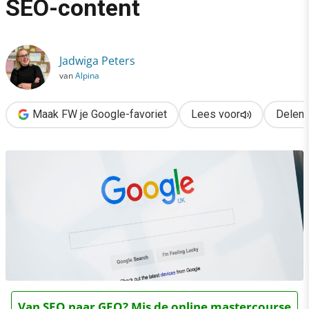
SEO-content
›
AI inzetten voor ijzersterke SEO-content
Jadwiga Peters
van
Alpina
Maak FW je Google-favoriet
Lees voor
Delen
Van SEO naar GEO? Mis de online mastercourse