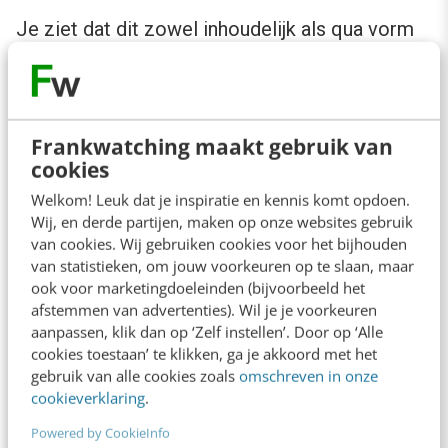
Je ziet dat dit zowel inhoudelijk als qua vorm
een beetje schuurt met de gemiddelde
kwaliteit die uit ChatGPT rolt. De database van
ChatGPT is tot eind 2021 geüpdatet waardoor
Frankwatching maakt gebruik van
informatie intussen alweer verouderd of
cookies
achterhaald is. De nieuwe versie GPT-4 wordt
Welkom! Leuk dat je inspiratie en kennis komt opdoen.
deze maand nog verwacht. Daarnaast zijn
Wij, en derde partijen, maken op onze websites gebruik
van cookies. Wij gebruiken cookies voor het bijhouden
gegenereerde zinnen vaak erg lang, wollig en
van statistieken, om jouw voorkeuren op te slaan, maar
staan vol herhaling. Alles wat je echt niet wil als
ook voor marketingdoeleinden (bijvoorbeeld het
afstemmen van advertenties). Wil je je voorkeuren
je streeft naar een vlot leesbare tekst.
aanpassen, klik dan op ‘Zelf instellen’. Door op ‘Alle
cookies toestaan’ te klikken, ga je akkoord met het
Een volledige tekst laten schrijven en ongezien
gebruik van alle cookies zoals
omschreven in onze
cookieverklaring
.
overnemen is dus geen goed idee als je voor
Powered by CookieInfo
kwaliteitscontent wil gaan. Maar dat betekent