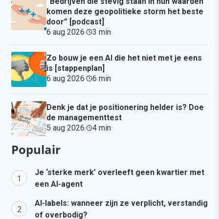
“Bedrijven die stevig staan in hun waarden
komen deze geopolitieke storm het beste
door” [podcast]
6 aug 2026
·
3 min
·
Zo bouw je een AI die het niet met je eens
is [stappenplan]
6 aug 2026
·
6 min
·
Denk je dat je positionering helder is? Doe
de managementtest
5 aug 2026
·
4 min
·
Populair
Je ‘sterke merk’ overleeft geen kwartier met
een AI-agent
AI-labels: wanneer zijn ze verplicht, verstandig
of overbodig?