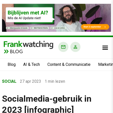
BLOG
Blog
AI & Tech
Content & Communicatie
Marketi
Home
SOCIAL
27 apr 2023
1 min lezen
›
Blog
Socialmedia-gebruik in
›
2023 [infographic]
Social