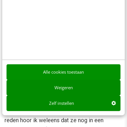
de fotograaf 15 minuten de tijd, of moeten de
portretten van iemand binnen 5 minuten
gemaakt zijn? Neem de tijd om hier
goed over
na te denken
.
7. Kom op tijd
Een fotograaf is bij jullie voor een bepaalde tijd
Alle cookies toestaan
aanwezig en heeft die tijd om van iedereen
mooie portretten te maken. Er zal vast een
Weigeren
planning gemaakt zijn om iedereen de kans te
geven mooie foto’s te laten maken. Soms
Zelf instellen
komen mensen een paar minuten te laat. Als
reden hoor ik weleens dat ze nog in een