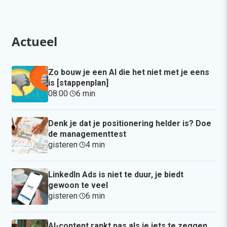
Actueel
Zo bouw je een AI die het niet met je eens
is [stappenplan]
08:00
·
6 min
·
Denk je dat je positionering helder is? Doe
de managementtest
gisteren
·
4 min
·
LinkedIn Ads is niet te duur, je biedt
gewoon te veel
gisteren
·
6 min
·
AI-content rankt pas als je iets te zeggen