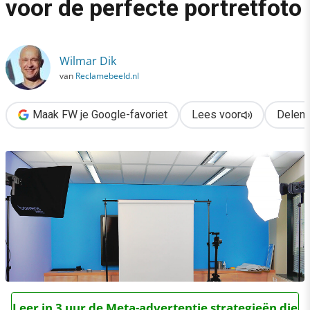
voor de perfecte portretfoto
›
Stralend op de foto: 7 tips voor de perfecte portretfoto
Wilmar Dik
van
Reclamebeeld.nl
Maak FW je Google-favoriet
Lees voor
Delen
Leer in 3 uur de Meta-advertentie strategieën die