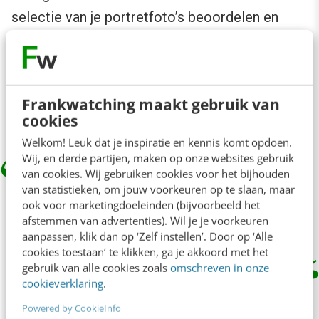
selectie van je portretfoto’s beoordelen en
vraag hen welke foto’s ze het mooist vinden.
Dit kan achteraf met het resultaat van de
nieuwe fotoshoot. Maar het kan ook met foto’s
Frankwatching maakt gebruik van
die je al van jezelf hebt.
cookies
Welkom! Leuk dat je inspiratie en kennis komt opdoen.
Wij, en derde partijen, maken op onze websites gebruik
van cookies. Wij gebruiken cookies voor het bijhouden
Welke portretfoto van jou vinden je
van statistieken, om jouw voorkeuren op te slaan, maar
ook voor marketingdoeleinden (bijvoorbeeld het
vrienden en familieleden het mooist?
afstemmen van advertenties). Wil je je voorkeuren
aanpassen, klik dan op ‘Zelf instellen’. Door op ‘Alle
cookies toestaan’ te klikken, ga je akkoord met het
gebruik van alle cookies zoals
omschreven in onze
cookieverklaring
.
Hoe kijk je op die mooie foto van jezelf? Oefen
Powered by CookieInfo
die blik in de spiegel zodat je straks bij een