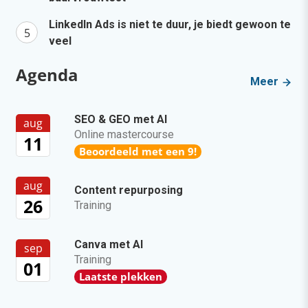
LinkedIn Ads is niet te duur, je biedt gewoon te
veel
Agenda
Meer
SEO & GEO met AI
aug
Online mastercourse
11
Beoordeeld met een 9!
aug
Content repurposing
26
Training
Canva met AI
sep
Training
01
Laatste plekken