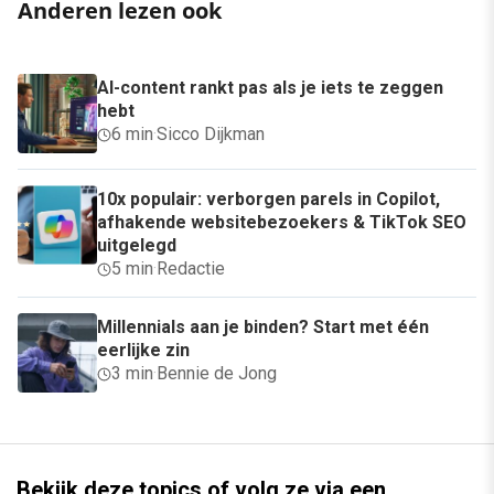
Anderen lezen ook
AI-content rankt pas als je iets te zeggen
hebt
6 min
·
Sicco Dijkman
10x populair: verborgen parels in Copilot,
afhakende websitebezoekers & TikTok SEO
uitgelegd
5 min
·
Redactie
Millennials aan je binden? Start met één
eerlijke zin
3 min
·
Bennie de Jong
Bekijk deze topics of volg ze via een