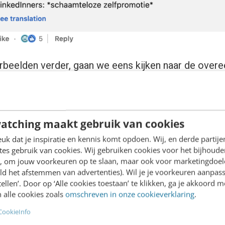
rbeelden verder, gaan we eens kijken naar de over
 voorbeelden en pagina’s waar we iets van kunnen le
angrijker dan je misschien beseft. Het is vaak een v
site. Heb jij de statistieken van deze pagina al ee
atching maakt gebruik van cookies
k dat je inspiratie en kennis komt opdoen. Wij, en derde partij
eys van Maatwerk Online
es gebruik van cookies. Wij gebruiken cookies voor het bijhoude
en, om jouw voorkeuren op te slaan, maar ook voor marketingdoe
ld het afstemmen van advertenties). Wil je je voorkeuren aanpass
s over de
ons-pagina van Maatwerk Online
.
stellen’. Door op ‘Alle cookies toestaan’ te klikken, ga je akkoord m
 alle cookies zoals
omschreven in onze cookieverklaring
.
 Maatwerk Online is echt heel mooi en duidelijk! All
CookieInfo