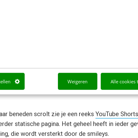
ina staat hierin vermeld en je krijgt spontaan zin 
en aan Nick Heurter en zijn team.”
jke pagina met niet te veel poespas. Of zoals Nick H
 omschrijft: ‘Hij is niet onwijs interactief of span
 waarin onze cultuur centraal staat’.
ze pagina scroll, krijg ik inderdaad direct een beeld
 om te zien dat er veel tijd is besteed aan het voorst
tellen
Weigeren
Alle cookies 
erken. Zo heeft iedere medewerker een persoonlijk
naar beneden scrolt zie je een reeks
YouTube Short
erder statische pagina. Het geheel heeft in ieder ge
ing, die wordt versterkt door de smileys.