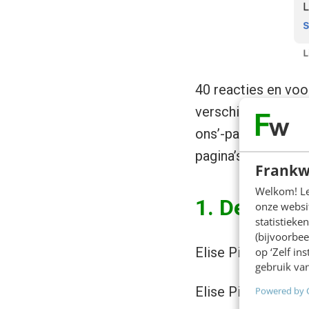
40 reacties en voo
verschillen, beste
ons’-pagina is bel
pagina’s van je web
Frankw
Welkom! Leu
1. De smil
onze websit
statistiek
(bijvoorbee
Elise Pin tipte on
op ‘Zelf in
gebruik van
Elise Pin: “Die van
Powered by 