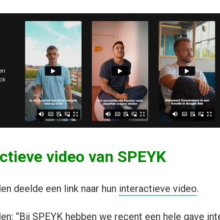
actieve video van SPEYK
len deelde een link naar hun
interactieve video
.
len: “Bij SPEYK hebben we recent een hele gave int