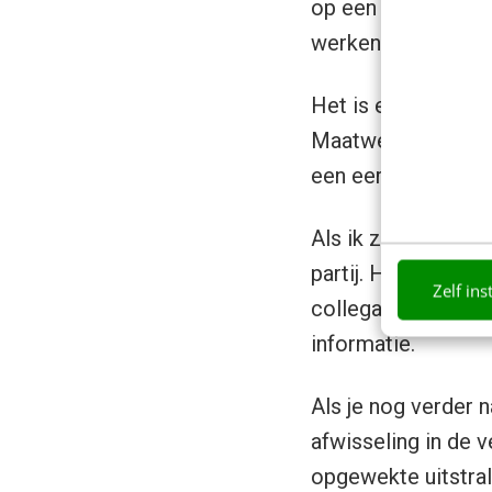
op een over ons pag
werken. Compliment
Het is een duideli
Maatwerk Online het
een eerlijk verhaal
Als ik zelf door de
partij. Het is leuk
Zelf ins
collega’s die er w
informatie.
Als je nog verder 
afwisseling in de v
opgewekte uitstral