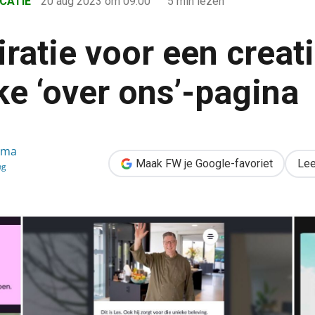
CATIE
20 aug 2023
om 09:00
5 min lezen
iratie voor een creat
ke ‘over ons’-pagina
reatieve & duidelijke ‘over ons’-pagina
ema
Maak FW je Google-favoriet
Lee
ng