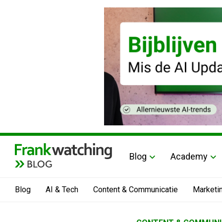
Blog
Academy
BLOG
Blog
AI & Tech
Content & Communicatie
Marketi
Home