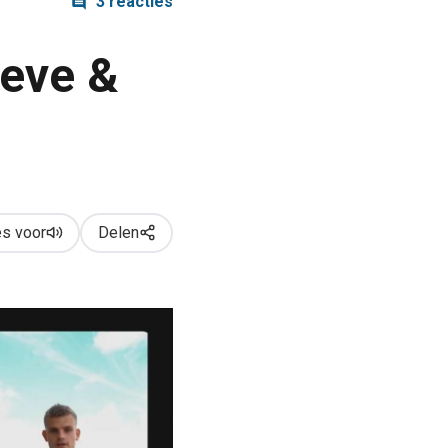
3 reacties
ieve &
s voor
Delen