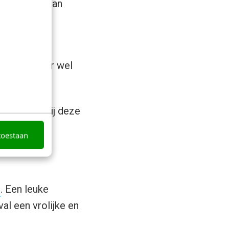
om hier te gaan
eurter van
nend (…) maar wel
 en gevoel bij deze
ellen van de
toestaan
e pagina met
s
. Een leuke
val een vrolijke en