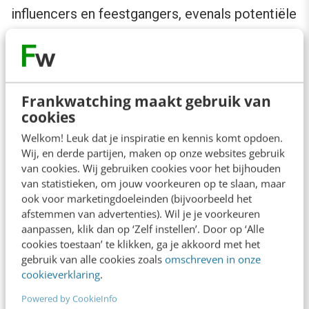
influencers en feestgangers, evenals potentiële
klanten.
Lotte van den Broek, Head of Creative bij
Playground, speelde hierin een sleutelrol door
Frankwatching maakt gebruik van
cookies
innovatieve technieken te gebruiken om
Welkom! Leuk dat je inspiratie en kennis komt opdoen.
jongere generaties aan te trekken. Ze creëerde
Wij, en derde partijen, maken op onze websites gebruik
herinneringen aan wekelijkse huisfeestjes
van cookies. Wij gebruiken cookies voor het bijhouden
van statistieken, om jouw voorkeuren op te slaan, maar
terwijl ze tegelijkertijd nieuwe ervaringen bood.
ook voor marketingdoeleinden (bijvoorbeeld het
Deze campagne toont aan hoe nostalgische
afstemmen van advertenties). Wil je je voorkeuren
thema’s naadloos kunnen worden
aanpassen, klik dan op ‘Zelf instellen’. Door op ‘Alle
cookies toestaan’ te klikken, ga je akkoord met het
gecombineerd met technologische innovaties.
gebruik van alle cookies zoals
omschreven in onze
cookieverklaring
.
Powered by CookieInfo