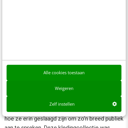
stukken uit de collectie van FC Barcelona x
Nike x Patta.
Alle cookies toestaan
Weigeren
Zelf instellen
Wat deze campagne echt bijzonder maakt, is
hoe ze erin geslaagd zijn om zo’n breed publiek
aan te spreken. Deze kledingcollectie was