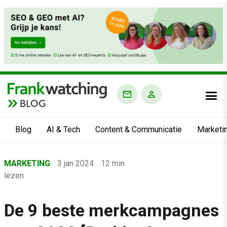
BLOG
Blog
AI & Tech
Content & Communicatie
Marketi
Home
MARKETING
3 jan 2024
12 min
›
lezen
Blog
›
De 9 beste merkcampagnes
Marketing