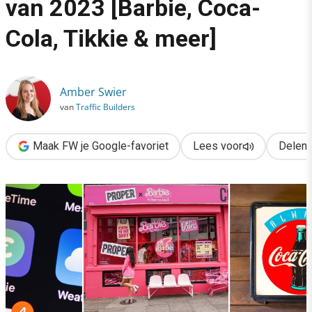
van 2023 [Barbie, Coca-
›
Cola, Tikkie & meer]
De 9 beste merkcampagnes van 2023 [Barbie, Coca-Cola, Tikki
Amber Swier
van
Traffic Builders
Maak FW je Google-favoriet
Lees voor
Delen