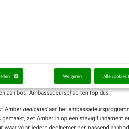
kend: grootse campagnes om enorme aantallen ni
die zijn niet alleen zeer succesvol in resultaat, ook 
mmunicatie oogsten ze veel lof met hun aanpak.
 betreft. Als je intern zo goed weet op te halen wa
liefde en plezier bij je werken, dan heb je goud in h
oe weet te communiceren.
tellen
Weigeren
Alle cookies 
nt van het verhaal, want steeds meer komt de eige
en aan bod. Ambassadeurschap ten top dus.
rkt Amber
dedicated
aan het ambassadeursprogramm
s gemaakt, zet Amber in op een stevig fundament 
r waar voor iedere deelnemer een passend aanbod i