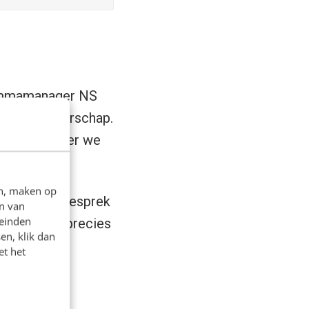
mmamanager NS
n ambassadeurschap.
delijk wanneer we
Station.
en, maken op
ijdens ons gesprek
n van
leinden
. Omdat dat precies
en, klik dan
st.
et het