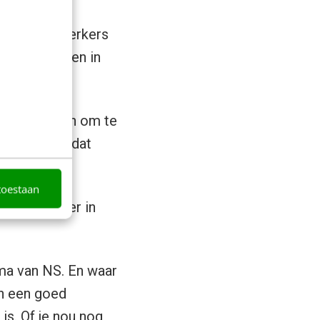
euwe medewerkers
bij vakgenoten in
ar het mensen om te
anden als je dat
toestaan
n medewerker in
a van NS. En waar
en een goed
s. Of je nou nog