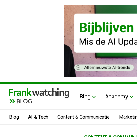
Blog
Academy
BLOG
Blog
AI & Tech
Content & Communicatie
Marketi
Home