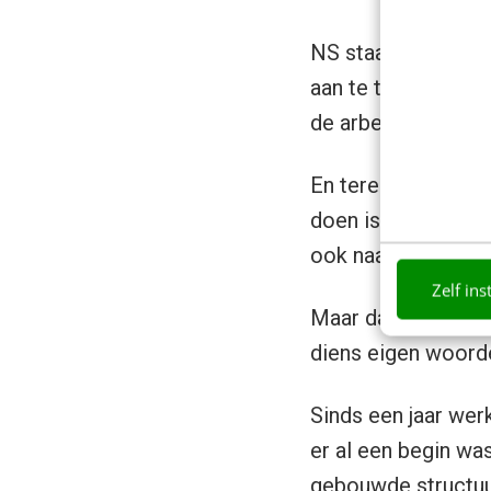
NS staat erom be
aan te trekken. En 
de arbeidsmarktco
En terecht wat mij
doen is dat ze met 
ook naar buiten t
Zelf ins
Maar dat is één ka
diens eigen woord
Sinds een jaar we
er al een begin wa
gebouwde structuu