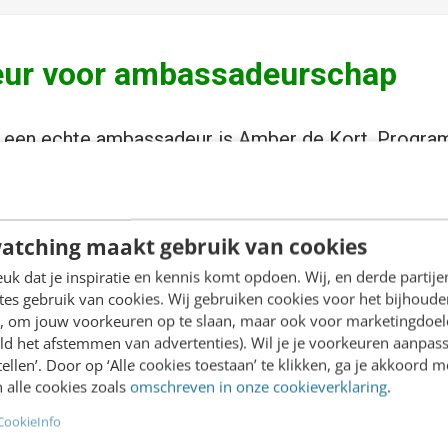
ur voor ambassadeurschap
k een echte ambassadeur is
Amber de Kort,
Progra
aciliteert een groep van zo’n 100 collega’s in hu
ier, enthousiasme en diezelfde trots, dat is wel dui
p het hoofdkantoor van NS naast Utrecht Centraal 
atching maakt gebruik van cookies
k dat je inspiratie en kennis komt opdoen. Wij, en derde partij
n de organisatie aan actief ambassadeurschap en t
es gebruik van cookies. Wij gebruiken cookies voor het bijhoude
en, om jouw voorkeuren op te slaan, maar ook voor marketingdoe
‘community’, ‘trots’ en ‘persoonlijk’ ontelbaar vaak
ld het afstemmen van advertenties). Wil je je voorkeuren aanpass
sadeursprogramma op gestoeld is: medewerkers fir
stellen’. Door op ‘Alle cookies toestaan’ te klikken, ga je akkoord m
 alle cookies zoals
omschreven in onze cookieverklaring
.
d
CookieInfo