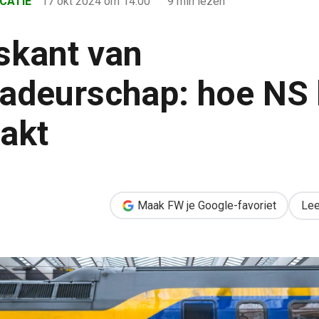
CATIE
17 okt 2024
om 14:00
9 min lezen
skant van
deurschap: hoe NS 
akt
adeurschap: hoe NS het waarmaakt
Maak FW je Google-favoriet
Lee