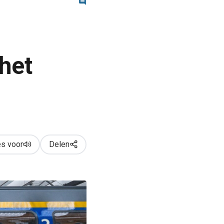
het
s voor
Delen