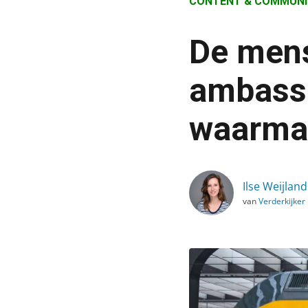
CONTENT & COMMUNI
›
Blog
De men
›
Content & Communicatie
ambassa
›
waarma
De menskant van ambass
Ilse Weijland
van
Verderkijker