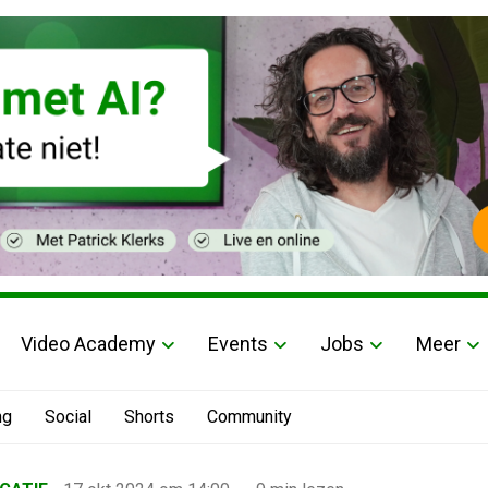
Video Academy
Events
Jobs
Meer
ng
Social
Shorts
Community