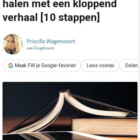
halen met een kloppend
›
verhaal [10 stappen]
Het beste uit je content halen met een kloppend verhaal [10 st
Priscilla Wagenvoort
van
ZorgAccent
Maak FW je Google-favoriet
Lees voor
Delen