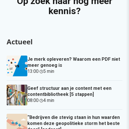
Op zoek naar nog meer
kennis?
Actueel
Je merk opleveren? Waarom een PDF niet
meer genoeg is
13:00
·
5 min
·
Geef structuur aan je content met een
contentbibliotheek [5 stappen]
08:00
·
4 min
·
“Bedrijven die stevig staan in hun waarden
komen deze geopolitieke storm het beste