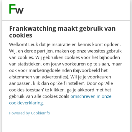
Durf jij jouw verhaal te herzien of
zelfs opnieuw te schrijven?
Frankwatching maakt gebruik van
Het draait allemaal om relevantie, consistentie
cookies
en karakter. Of je nu leert van de magie van de
Welkom! Leuk dat je inspiratie en kennis komt opdoen.
Wij, en derde partijen, maken op onze websites gebruik
Efteling, de visuele impact van HEMA of de
van cookies. Wij gebruiken cookies voor het bijhouden
harmonie van Rituals: jouw website kan een
van statistieken, om jouw voorkeuren op te slaan, maar
plek worden die mensen raakt en inspireert.
ook voor marketingdoeleinden (bijvoorbeeld het
afstemmen van advertenties). Wil je je voorkeuren
Laat Google’s updates je niet afschrikken, maar
aanpassen, klik dan op ‘Zelf instellen’. Door op ‘Alle
motiveer ze juist om het beste uit je content te
cookies toestaan’ te klikken, ga je akkoord met het
gebruik van alle cookies zoals
omschreven in onze
halen. Want met een verhaal dat klopt, visuals
cookieverklaring
.
die spreken en een boodschap die blijft hangen,
Powered by CookieInfo
ben jij altijd een stap voor.