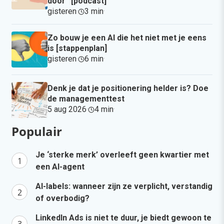
door” [podcast]
gisteren
·
3 min
·
Zo bouw je een AI die het niet met je eens
is [stappenplan]
gisteren
·
6 min
·
Denk je dat je positionering helder is? Doe
de managementtest
5 aug 2026
·
4 min
·
Populair
Je ‘sterke merk’ overleeft geen kwartier met
een AI-agent
AI-labels: wanneer zijn ze verplicht, verstandig
of overbodig?
LinkedIn Ads is niet te duur, je biedt gewoon te