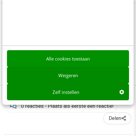
Bekijk deze topics of volg ze via een
NieuwsAlert
Contentmarketing
Google update
Merkverhaal
Storytelling
Alle cookies toestaan
User experience
Weigeren
Zelf instellen
0 reacties - Plaats als eerste een reactie!
Delen