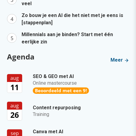
veel
Zo bouw je een AI die het niet met je eens is
[stappenplan]
Millennials aan je binden? Start met één
eerlijke zin
Agenda
Meer
SEO & GEO met AI
aug
Online mastercourse
11
Beoordeeld met een 9!
aug
Content repurposing
26
Training
Canva met AI
sep