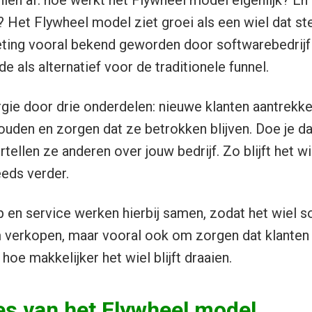
hien af: hoe werkt het Flywheel model eigenlijk? E
Het Flywheel model ziet groei als een wiel dat stee
keting vooral bekend geworden door softwarebedrijf
 als alternatief voor de traditionele funnel.
ergie door drie onderdelen: nieuwe klanten aantrekk
ouden en zorgen dat ze betrokken blijven. Doe je 
rtellen ze anderen over jouw bedrijf. Zo blijft het w
eeds verder.
 en service werken hierbij samen, zodat het wiel so
m verkopen, maar vooral ook om zorgen dat klanten 
 hoe makkelijker het wiel blijft draaien.
es van het Flywheel model