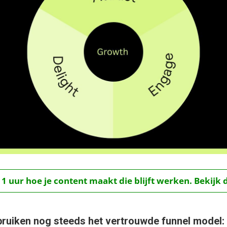
 1 uur hoe je content maakt die blijft werken. Bekijk 
bruiken nog steeds het vertrouwde funnel model