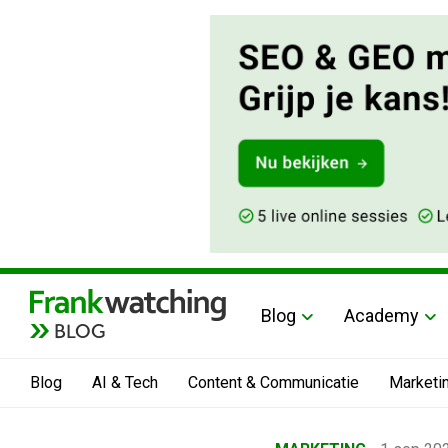
Blog
Academy
BLOG
Blog
AI & Tech
Content & Communicatie
Marketi
Home