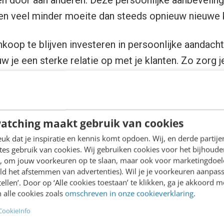
en door aan anderen. Deze persoonlijke aanbeveling
en veel minder moeite dan steeds opnieuw nieuwe 
koop te blijven investeren in persoonlijke aandach
w je een sterke relatie op met je klanten. Zo zorg j
r terugkomen en je bedrijf op lange termijn blijft gro
atching maakt gebruik van cookies
k dat je inspiratie en kennis komt opdoen. Wij, en derde partij
es gebruik van cookies. Wij gebruiken cookies voor het bijhoude
en, om jouw voorkeuren op te slaan, maar ook voor marketingdoe
ld het afstemmen van advertenties). Wil je je voorkeuren aanpass
stellen’. Door op ‘Alle cookies toestaan’ te klikken, ga je akkoord m
 alle cookies zoals
omschreven in onze cookieverklaring
.
CookieInfo