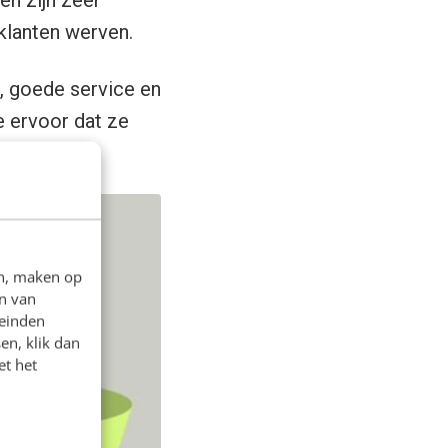
en zijn zeer
klanten werven.
t, goede service en
e ervoor dat ze
eien.
en, maken op
n van
leinden
en, klik dan
et het