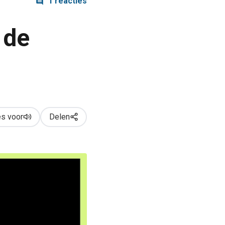
1 reacties
 de
s voor
Delen