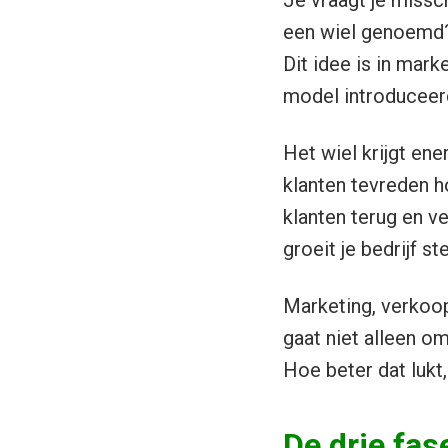
Je vraagt je missc
een wiel genoemd? 
Dit idee is in mar
model introduceerde
Het wiel krijgt en
klanten tevreden h
klanten terug en ve
groeit je bedrijf st
Marketing, verkoop
gaat niet alleen o
Hoe beter dat lukt,
De drie fas