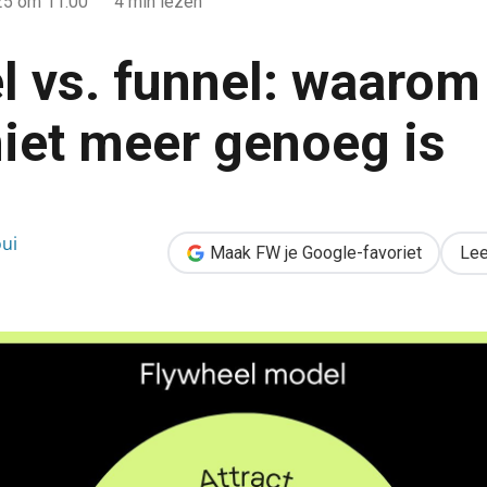
25
om 11:00
4 min lezen
l vs. funnel: waarom
niet meer genoeg is
rom de funnel niet meer genoeg is
ui
Maak FW je Google-favoriet
Lee