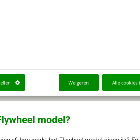
tellen
Weigeren
Alle cookies 
Flywheel model?