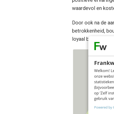
positieve ervaring
waardevol en kost
Door ook na de aan
betrokkenheid, bou
loyaal blijven, vake
Frankw
Welkom! Leu
onze websit
statistiek
(bijvoorbee
op ‘Zelf in
gebruik van
Powered by 