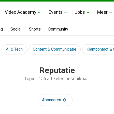
Video Academy
Events
Jobs
Meer
ng
Social
Shorts
Community
AI & Tech
Content & Communicatie
Klantcontact &
Reputatie
Topic
·
156 artikelen beschikbaar
Abonneren