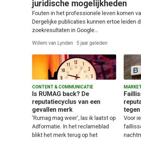
juridische mogelijkheden
Fouten in het professionele leven komen va
Dergelijke publicaties kunnen ertoe leiden 
zoekresultaten in Google…
Willem van Lynden
·
5 jaar geleden
CONTENT & COMMUNICATIE
MARKET
Is RUMAG back? De
Faill
reputatiecyclus van een
reputa
gevallen merk
tegen 
'Rumag mag weer', las ik laatst op
Voor i
Adformatie. In het reclameblad
failli
blikt het merk terug op het
nachtme