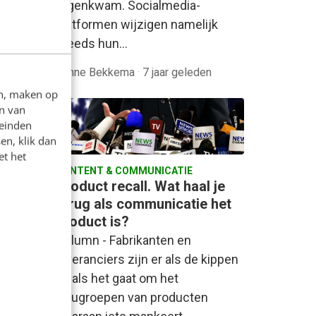
 zicht
tegenkwam. Socialmedia-
platformen wijzigen namelijk
steeds hun…
naij
·
6
Sanne Bekkema
·
7 jaar geleden
en, maken op
n van
leinden
en, klik dan
et het
CONTENT & COMMUNICATIE
in een
Product recall. Wat haal je
terug als communicatie het
product is?
van de
Column - Fabrikanten en
voor
leveranciers zijn er als de kippen
eiding
bij als het gaat om het
rdt…
terugroepen van producten