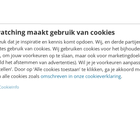
en", stelt Henk Noort.
essentieel belang om goed
e is niet zweverig of soft.
te hebben op de…
Linsey Jepma & Louelle Pesur
atching maakt gebruik van cookies
th Hoffs
·
6 jaar geleden
jaar geleden
k dat je inspiratie en kennis komt opdoen. Wij, en derde partij
es gebruik van cookies. Wij gebruiken cookies voor het bijhoude
en, om jouw voorkeuren op te slaan, maar ook voor marketingdoe
ld het afstemmen van advertenties). Wil je je voorkeuren aanpass
stellen’. Door op ‘Alle cookies toestaan’ te klikken, ga je akkoord m
 alle cookies zoals
omschreven in onze cookieverklaring
.
T & COMMUNICATIE
SOCIAL
pirerende voorbeelden
Reputatiemanagement 
CookieInfo
ocial proof
wereld vol fake news
Cialdini bedacht de Social
Fake news is aan de orde 
Theory. Het sociale en
dag. Social media zorgen 
ologische fenomeen
een snelle en brede verspr
 mensen die onzeker zijn
ervan. En tegelijkertijd wo
at te doen, de acties van…