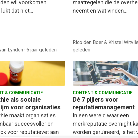
ijden wil voorkomen.
maatregelen die de overhe
lukt dat niet…
neemt en wat vinden…
Rico den Boer & Kristel Witvli
 van Lynden
·
6 jaar geleden
geleden
T & COMMUNICATIE
CONTENT & COMMUNICATIE
hie als sociale
Dé 7 pijlers voor
lijm voor organisaties
reputatiemanagement
hie maakt organisaties
In een wereld waar een
nbaar succesvoller en
merkreputatie overnight k
ook voor reputatievet aan
worden geruïneerd, is het 