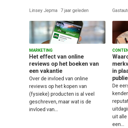
Linsey Jepma
·
7 jaar geleden
Gastau
MARKETING
CONTEN
Het effect van online
Waaro
reviews op het boeken van
merkw
een vakantie
in pla
publie
Over de invloed van online
De eer
reviews op het kopen van
kenden
(fysieke) producten is al veel
reputa
geschreven, maar wat is de
uitdag
invloed van…
uit all
een…