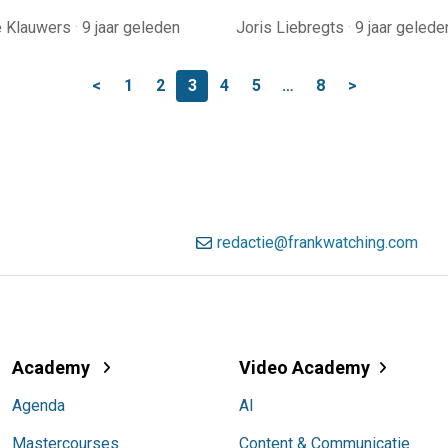
e Klauwers
·
9 jaar geleden
Joris Liebregts
·
9 jaar gelede
<
1
2
3
4
5
…
8
>
redactie@frankwatching.com
Academy
Video Academy
Agenda
AI
Mastercourses
Content & Communicatie