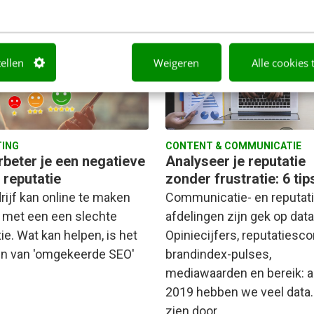
Linsey Jepma & Danielle Marj
inters
·
7 jaar geleden
Janssen
·
7 jaar geleden
tellen
Weigeren
Alle cookies 
ING
CONTENT & COMMUNICATIE
rbeter je een negatieve
Analyseer je reputatie
 reputatie
zonder frustratie: 6 tip
rijf kan online te maken
Communicatie- en reputati
n met een een slechte
afdelingen zijn gek op data
ie. Wat kan helpen, is het
Opiniecijfers, reputatiesco
en van 'omgekeerde SEO'
brandindex-pulses,
mediawaarden en bereik: 
2019 hebben we veel data
zien door…