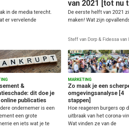
van 2021 [tot nu 
ak in de media terecht.
De eerste helft van 2021 zi
dat er vervelende
maken! Wat zijn opvalle
Steff van Dorp & Fidessa van
ING
MARKETING
issement &
Zo maak je een scherp
tieschade: dit doe je
omgevingsanalyse [4
online publicaties
stappen]
edere ondernemer is een
Hoe reageren burgers op 
ssement een grote
uitbraak van het corona-vi
rrie en iets wat je te
Wat vinden ze van de