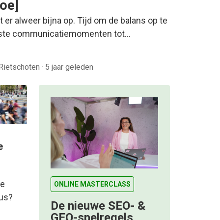
toe]
t er alweer bijna op. Tijd om de balans op te
ndste communicatiemomenten tot…
 Rietschoten
·
5 jaar geleden
e
de
ONLINE MASTERCLASS
rus?
De nieuwe SEO- &
GEO-spelregels