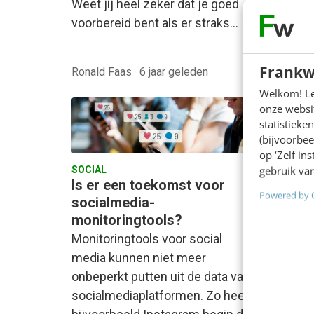
Weet jij heel zeker dat je goed
de bott
voorbereid bent als er straks…
Empathi
…
Frankw
Ronald Faas
·
6 jaar geleden
Elisabe
Welkom! Leu
onze websit
statistiek
(bijvoorbee
op ‘Zelf in
gebruik van
SOCIAL
CONTEN
Is er een toekomst voor
6 ins
Powered by 
socialmedia-
van s
monitoringtools?
Robert 
Monitoringtools voor social
Proof 
media kunnen niet meer
psych
onbeperkt putten uit de data van
waarin
socialmediaplatformen. Zo heeft
over w