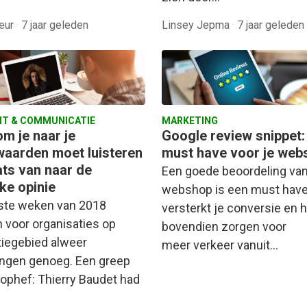
teur
·
7 jaar geleden
Linsey Jepma
·
7 jaar geleden
T & COMMUNICATIE
MARKETING
m je naar je
Google review snippet:
aarden moet luisteren
must have voor je web
ats van naar de
Een goede beoordeling van
ke opinie
webshop is een must have
ste weken van 2018
versterkt je conversie en 
 voor organisaties op
bovendien zorgen voor
tiegebied alweer
meer verkeer vanuit…
ingen genoeg. Een greep
e ophef: Thierry Baudet had