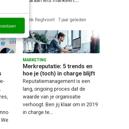
waaraan iets mankeert.…
orie
Frank Regtvoort
·
7 jaar geleden
toestaan
MARKETING
Merkreputatie: 5 trends en
s
hoe je (toch) in charge blijft
e-
Reputatiemanagement is een
.
lang, ongoing proces dat de
res,
waarde van je organisatie
verhoogt. Ben jij klaar om in 2019
anno
in charge te…
. We