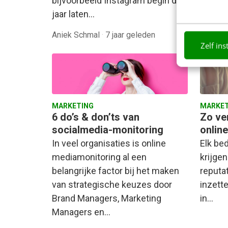
bijvoorbeeld Instagram begin dit
jaar laten…
Aniek Schmal
·
7 jaar geleden
Laura W
Zelf ins
MARKETING
MARKET
6 do’s & don’ts van
Zo ve
socialmedia-monitoring
online
In veel organisaties is online
Elk bed
mediamonitoring al een
krijge
belangrijke factor bij het maken
reputat
van strategische keuzes door
inzett
Brand Managers, Marketing
in…
Managers en…