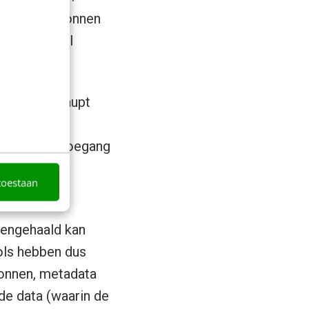
 dezelfde bronnen
n ze allemaal
 stellen.
of er überhaupt
elevant en
arantie en toegang
pulariteit te
toestaan
nengehaald kan
ols hebben dus
ronnen, metadata
 de data (waarin de