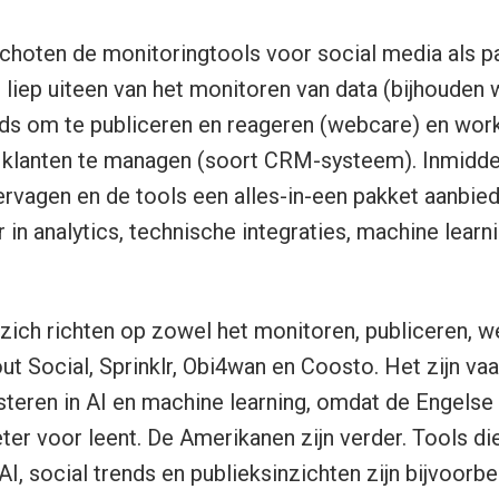
schoten de monitoringtools voor social media als p
 liep uiteen van het monitoren van data (bijhouden 
ds om te publiceren en reageren (webcare) en wo
n klanten te managen (soort CRM-systeem). Inmidde
vervagen en de tools een alles-in-een pakket aanbie
in analytics, technische integraties, machine learni
zich richten op zowel het monitoren, publiceren, w
ut Social, Sprinklr, Obi4wan en Coosto. Het zijn v
steren in AI en machine learning, omdat de Engelse t
ter voor leent. De Amerikanen zijn verder. Tools di
I, social trends en publieksinzichten zijn bijvoorb