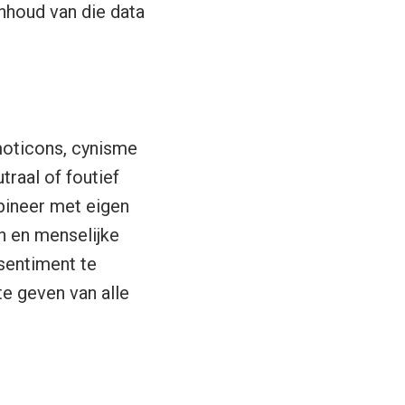
nhoud van die data
moticons, cynisme
traal of foutief
bineer met eigen
n en menselijke
 sentiment te
e geven van alle