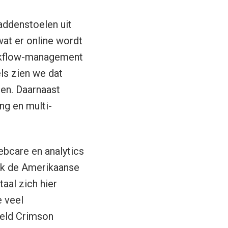
addenstoelen uit
wat er online wordt
rkflow-management
ls zien we dat
den. Daarnaast
ng en multi-
ebcare en analytics
aak de Amerikaanse
aal zich hier
e veel
eeld Crimson