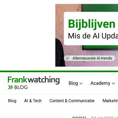
Blog
Academy
BLOG
Blog
AI & Tech
Content & Communicatie
Marketi
Home