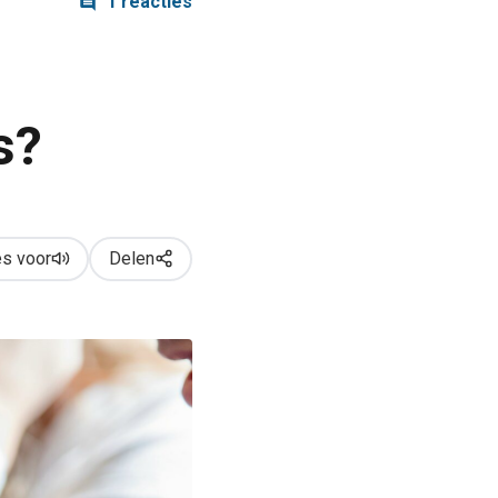
1 reacties
s?
s voor
Delen