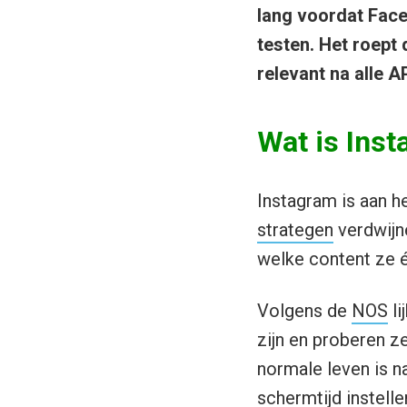
lang voordat Face
testen. Het roept 
relevant na alle A
Wat is Ins
Instagram is aan h
strategen
verdwij
welke content ze é
Volgens de
NOS
li
zijn en proberen z
normale leven is n
schermtijd instelle