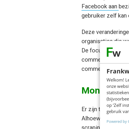
Facebook aan
bezi
gebruiker zelf kan 
Deze veranderinge
organisaties die w
De focus komt meer
comment is natuurl
comments?
Frankw
Welkom! Leu
onze websit
Monitoringt
statistiek
(bijvoorbee
op ‘Zelf in
Er zijn tientallen
so
gebruik van
Alhoewel ze allema
Powered by 
scraping
-selectie 