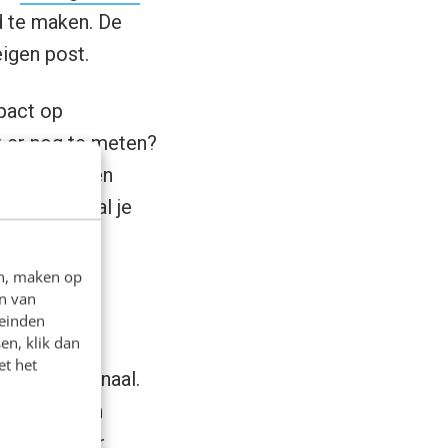
d te maken. De
eigen post.
pact op
t er nog te meten?
en post. Een
et en schaal je
en, maken op
n van
en
leinden
en, klik dan
et het
n internationaal.
onnen in hun
s van elkaar.