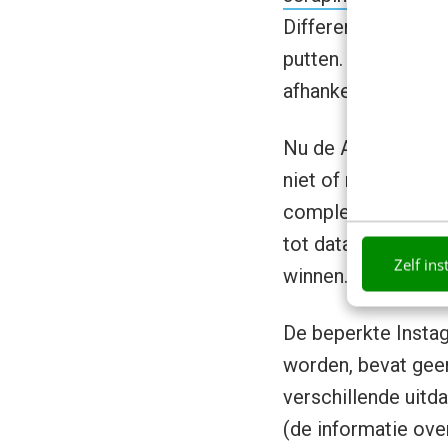
Differentiatie wor
putten. De tools pri
afhankelijk van de 
Nu de API’s stuk v
niet of nauwelijks
compleet is de dat
tot data en profiele
Zelf ins
winnen.
De beperkte Insta
worden, bevat geen
verschillende uitd
(de informatie over