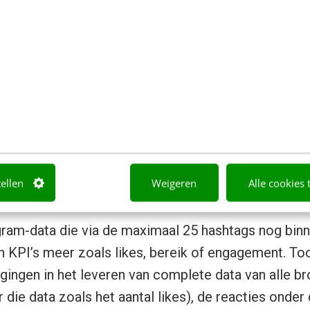
dt steeds moeilijker aangezien alle leveranciers uit
jzen hun data-intelligentie aan, maar uiteindelijk zij
sociale netwerken die via hun API’s data beschikbaar
oor stuk worden verwijderd (Instagram, Facebook) 
 waren (Snapchat, Tiktok, Whatsapp, LinkedIn), hoe r
a dan nog? Het enige platform dat volledige transp
n geeft, is Twitter. En dit is waarschijnlijk zo om po
tellen
Weigeren
Alle cookies 
gram-data die via de maximaal 25 hashtags nog bin
 KPI’s meer zoals likes, bereik of engagement. To
agingen in het leveren van complete data van alle b
 die data zoals het aantal likes), de reacties onder