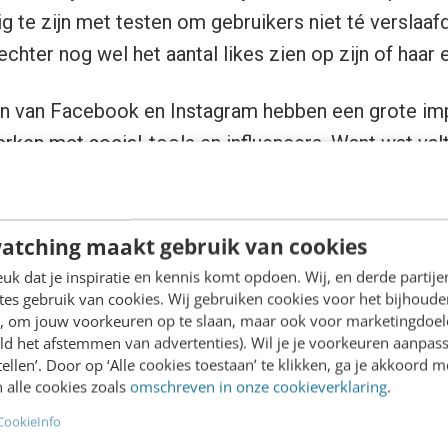
g te zijn met testen om gebruikers niet té verslaaf
echter nog wel het aantal likes zien op zijn of haar 
n van Facebook en Instagram hebben een grote im
erken met social-tools en
influencers
. Want wat val
 te liggen op het aantal en type
comments
onder e
ijk sowieso waardevoller dan een like, maar hoe me
atching maakt gebruik van cookies
k dat je inspiratie en kennis komt opdoen. Wij, en derde partij
es gebruik van cookies. Wij gebruiken cookies voor het bijhoude
ools bieden data, geen inzicht
en, om jouw voorkeuren op te slaan, maar ook voor marketingdoe
ld het afstemmen van advertenties). Wil je je voorkeuren aanpass
stellen’. Door op ‘Alle cookies toestaan’ te klikken, ga je akkoord m
cialmedia-monitoringtools
beschikbaar, nationaal e
 alle cookies zoals
omschreven in onze cookieverklaring
.
al claimen de meeste, beste of relevantste databr
CookieInfo
te hebben, onderscheiden ze zich eigenlijk nauwelijk