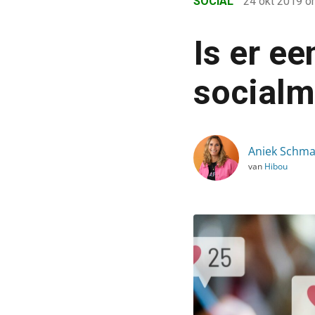
SOCIAL
24 okt 2019
o
›
Blog
Is er e
›
Social
socialm
›
Is er een toekomst voor
Aniek Schma
van
Hibou