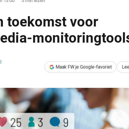
m 13:00
5 min lezen
en toekomst voor
edia-monitoringtool
 socialmedia-monitoringtools?
l
Maak FW je Google-favoriet
Lee