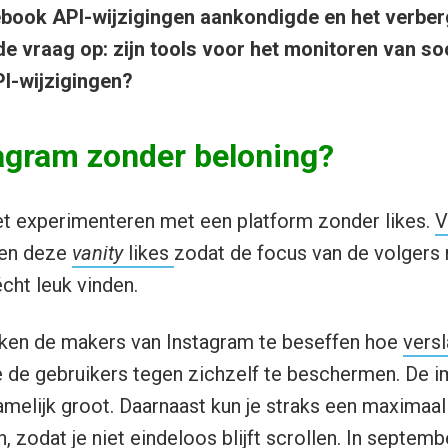
book API-wijzigingen aankondigde en het verberg
de vraag op: zijn tools voor het monitoren van so
PI-wijzigingen?
tagram zonder beloning?
et experimenteren met een platform zonder likes.
V
nen deze
vanity
likes
zodat de focus van de volgers 
cht leuk vinden.
jken de makers van Instagram te beseffen hoe
versl
e de gebruikers tegen zichzelf te beschermen. De i
amelijk groot. Daarnaast kun je straks een maximaal
n, zodat je niet eindeloos blijft scrollen. In septem