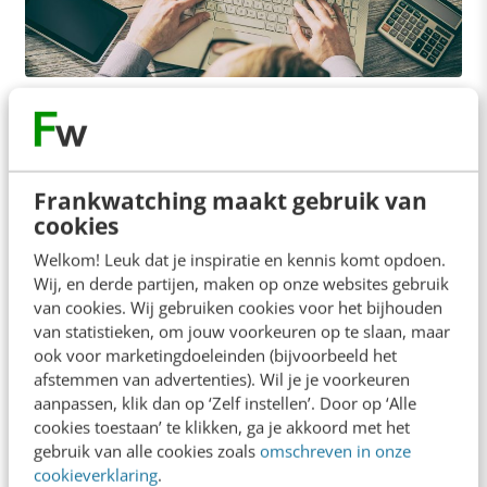
CONTENT & COMMUNICATIE
Zo grijp je de aandacht van scannende
lezers [7 tips]
We weten inmiddels dat lezers online geen tijd
Frankwatching maakt gebruik van
nemen om je webtekst eens op het gemakje door
cookies
te lezen. Binnen enkele seconden…
Welkom! Leuk dat je inspiratie en kennis komt opdoen.
Wij, en derde partijen, maken op onze websites gebruik
Nina Meeuwes
·
7 jaar geleden
van cookies. Wij gebruiken cookies voor het bijhouden
van statistieken, om jouw voorkeuren op te slaan, maar
ook voor marketingdoeleinden (bijvoorbeeld het
afstemmen van advertenties). Wil je je voorkeuren
aanpassen, klik dan op ‘Zelf instellen’. Door op ‘Alle
cookies toestaan’ te klikken, ga je akkoord met het
gebruik van alle cookies zoals
omschreven in onze
cookieverklaring
.
CONTENT & COMMUNICATIE