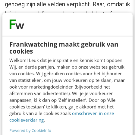
genoeg zijn alle velden verplicht. Raar, omdat ik
bij de aanmelding een bestaande klant of een
prospect ben.
Situatie klant:
de Rabobank weet al veel
Frankwatching maakt gebruik van
cookies
van me. Vraag mijn rekeningnummer en je
kunt alles koppelen.
Welkom! Leuk dat je inspiratie en kennis komt opdoen.
Wij, en derde partijen, maken op onze websites gebruik
Situatie prospect
: Vraag alleen het meest
van cookies. Wij gebruiken cookies voor het bijhouden
noodzakelijke. In mijn ogen zijn dat: e-
van statistieken, om jouw voorkeuren op te slaan, maar
ook voor marketingdoeleinden (bijvoorbeeld het
mailadres, voornaam, achternaam en
afstemmen van advertenties). Wil je je voorkeuren
geslacht. Met die laatste drie gegevens
aanpassen, klik dan op ‘Zelf instellen’. Door op ‘Alle
cookies toestaan’ te klikken, ga je akkoord met het
kun je personaliseren en de band
gebruik van alle cookies zoals
omschreven in onze
opbouwen.
cookieverklaring
.
Powered by CookieInfo