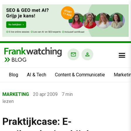
BLOG
Blog
AI & Tech
Content & Communicatie
Marketi
Home
MARKETING
20 apr 2009
7 min
›
lezen
Blog
›
Praktijkcase: E-
Marketing