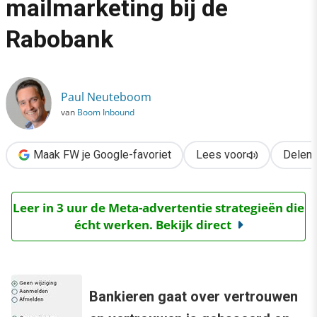
mailmarketing bij de
›
Rabobank
Praktijkcase: E-mailmarketing bij de Rabobank
Paul Neuteboom
van
Boom Inbound
Maak FW je Google-favoriet
Lees voor
Delen
Leer in 3 uur de Meta-advertentie strategieën die
écht werken. Bekijk direct
Bankieren gaat over vertrouwen