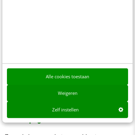
de Rabobank opgeef worden gebruikt voor het
detecteren, bestrijden en voorkomen van
fraude en witwassen. Nou, dat klinkt lekker
uitnodigend. Als ik al het gevoel had dat ik
welkom was is dat nu wel verdwenen.
Waarom is dit? Kan iemand van Rabobank
juridische zaken dat hier op Frankwatching
Alle cookies toestaan
uitleggen? Het gaat hier om een nieuwsbrief
inschrijving en niet om het openen van een
Weigeren
rekening of het aangaan van een hypotheek.
Zelf instellen
Bedankpagina en welkomstmail