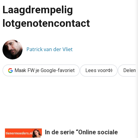
›
Laagdrempelig
Video interview Tienermoeders.nl: Laagdrempelig lotgenotenco
lotgenotencontact
Patrick van der Vliet
Maak FW je Google-favoriet
Lees voor
Delen
In de serie “Online sociale