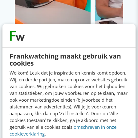
Content & AI
8 strategische ti
te werken met Cop
Frankwatching maakt gebruik van
cookies
Welkom! Leuk dat je inspiratie en kennis komt opdoen.
Wij, en derde partijen, maken op onze websites gebruik
van cookies. Wij gebruiken cookies voor het bijhouden
van statistieken, om jouw voorkeuren op te slaan, maar
ook voor marketingdoeleinden (bijvoorbeeld het
Op zoek naar nog meer
afstemmen van advertenties). Wil je je voorkeuren
kennis?
aanpassen, klik dan op ‘Zelf instellen’. Door op ‘Alle
cookies toestaan’ te klikken, ga je akkoord met het
gebruik van alle cookies zoals
omschreven in onze
cookieverklaring
.