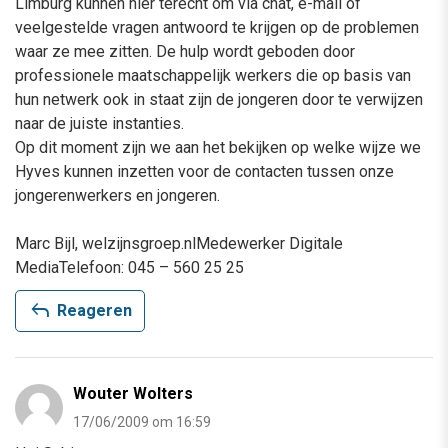
Limburg kunnen hier terecht om via chat, e-mail of
veelgestelde vragen antwoord te krijgen op de problemen
waar ze mee zitten. De hulp wordt geboden door
professionele maatschappelijk werkers die op basis van
hun netwerk ook in staat zijn de jongeren door te verwijzen
naar de juiste instanties.
Op dit moment zijn we aan het bekijken op welke wijze we
Hyves kunnen inzetten voor de contacten tussen onze
jongerenwerkers en jongeren.
Marc Bijl, welzijnsgroep.nlMedewerker Digitale
MediaTelefoon: 045 – 560 25 25
reply
Reageren
Wouter Wolters
17/06/2009 om 16:59