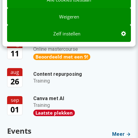
eerlijke zin
Weigeren
Agenda
Meer
Zelf instellen
SEO & GEO met AI
aug
Online mastercourse
11
Beoordeeld met een 9!
aug
Content repurposing
26
Training
Canva met AI
sep
Training
01
Laatste plekken
Events
Meer