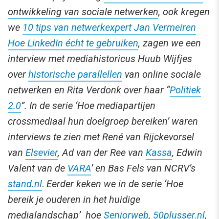
ontwikkeling van sociale netwerken
, ook kregen
we
10 tips van netwerkexpert Jan Vermeiren
Hoe LinkedIn écht te gebruiken
, zagen we een
interview met mediahistoricus Huub Wijfjes
over
historische parallellen
van online sociale
netwerken en Rita Verdonk over haar “
Politiek
2.0
”. In de serie ‘Hoe mediapartijen
crossmediaal hun doelgroep bereiken’ waren
interviews te zien met René van Rijckevorsel
van
Elsevier
, Ad van der Ree van
Kassa
, Edwin
Valent van de
VARA
’ en Bas Fels van NCRV’s
stand.nl
.
Eerder keken we in de serie ‘Hoe
bereik je ouderen in het huidige
medialandschap’ hoe
Seniorweb
,
50plusser.nl
,