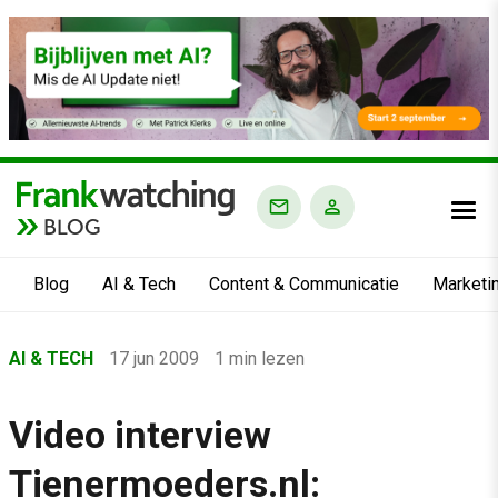
BLOG
Blog
AI & Tech
Content & Communicatie
Marketi
Home
AI & TECH
17 jun 2009
1 min lezen
›
Blog
Video interview
›
Tienermoeders.nl:
AI & Tech