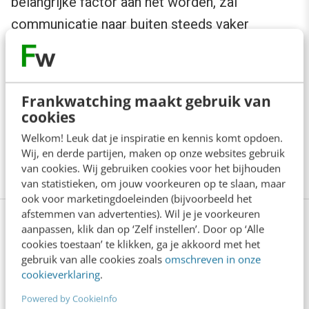
belangrijke factor aan het worden, zal
communicatie naar buiten steeds vaker
decentraal gebeuren en door meer
medewerkers, wordt communicatie steeds
minder zakelijk en dient ook nog transparanter
Frankwatching maakt gebruik van
gecommuniceerd te worden. Deze
cookies
veranderingen eisen nogal wat voor de
Welkom! Leuk dat je inspiratie en kennis komt opdoen.
Wij, en derde partijen, maken op onze websites gebruik
communicatiespecialisten.
van cookies. Wij gebruiken cookies voor het bijhouden
van statistieken, om jouw voorkeuren op te slaan, maar
ook voor marketingdoeleinden (bijvoorbeeld het
afstemmen van advertenties). Wil je je voorkeuren
Aan de slag met content? Volg een
aanpassen, klik dan op ‘Zelf instellen’. Door op ‘Alle
cookies toestaan’ te klikken, ga je akkoord met het
training van Frankwatching
gebruik van alle cookies zoals
omschreven in onze
cookieverklaring
.
Hoe staat het met jouw contentstrategie? Wil jij aan
Powered by CookieInfo