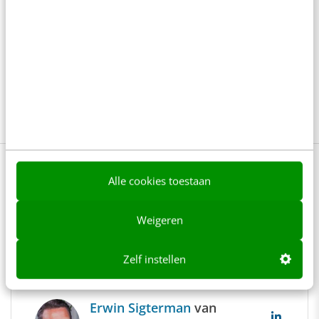
Klantcontact
Marketing technology
PR
Sales
Social
Social media
Tech
Alle cookies toestaan
Lees 7 reacties
Delen
Weigeren
Over de auteur
Zelf instellen
Erwin Sigterman
van