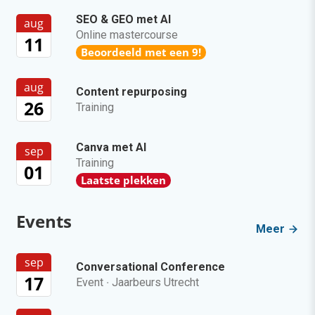
SEO & GEO met AI
aug
Online mastercourse
11
Beoordeeld met een 9!
aug
Content repurposing
26
Training
Canva met AI
sep
Training
01
Laatste plekken
Events
Meer
sep
Conversational Conference
17
Event
·
Jaarbeurs Utrecht