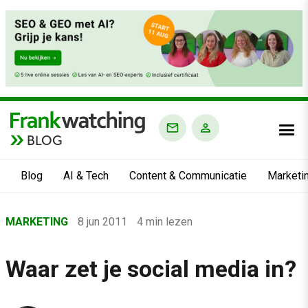
BLOG
Blog
AI & Tech
Content & Communicatie
Marketi
Home
MARKETING
8 jun 2011
4 min lezen
›
Blog
Waar zet je social media in?
›
Marketing