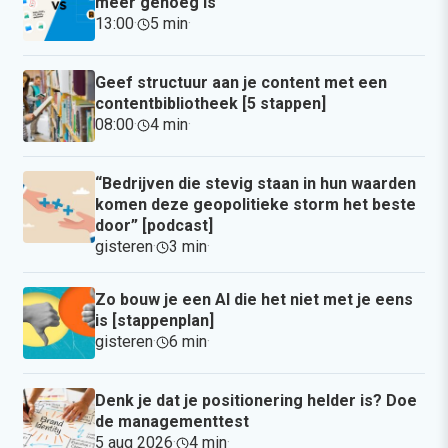
meer genoeg is
13:00
·
5 min
·
Geef structuur aan je content met een
contentbibliotheek [5 stappen]
08:00
·
4 min
·
“Bedrijven die stevig staan in hun waarden
komen deze geopolitieke storm het beste
door” [podcast]
gisteren
·
3 min
·
Zo bouw je een AI die het niet met je eens
is [stappenplan]
gisteren
·
6 min
·
Denk je dat je positionering helder is? Doe
de managementtest
5 aug 2026
·
4 min
·