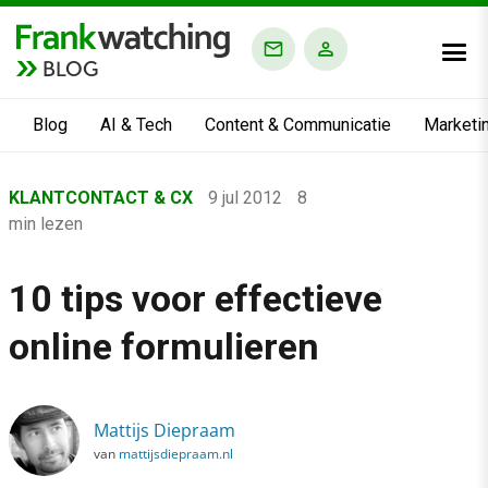
BLOG
Blog
AI & Tech
Content & Communicatie
Marketi
Home
KLANTCONTACT & CX
9 jul 2012
8
›
min lezen
Blog
›
10 tips voor effectieve
Klantcontact & CX
online formulieren
›
10 tips voor effectieve online formulieren
Mattijs Diepraam
van
mattijsdiepraam.nl