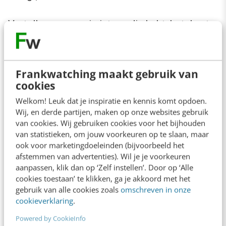
Vertellen waarom je iets nodig hebt, betekent
ook dat je garandeert dat de gegevens in
veilige handen zijn en dat je ze alleen voor een
bepaald welomschreven doel gebruikt.
Frankwatching maakt gebruik van
cookies
Vermeld dat ook. Kun je deze veiligheid en
Welkom! Leuk dat je inspiratie en kennis komt opdoen.
privacy niet waarborgen? Dan staat de
Wij, en derde partijen, maken op onze websites gebruik
(terechte) scepsis van een niet onaanzienlijke
van cookies. Wij gebruiken cookies voor het bijhouden
van statistieken, om jouw voorkeuren op te slaan, maar
groep invullers al gauw in de weg van het
ook voor marketingdoeleinden (bijvoorbeeld het
voltooien van het formulier. Natuurlijk geven
afstemmen van advertenties). Wil je je voorkeuren
aanpassen, klik dan op ‘Zelf instellen’. Door op ‘Alle
veel mensen niet bewust om hun privacy, maar
cookies toestaan’ te klikken, ga je akkoord met het
die onbewuste argwaan – net zo goed een
gebruik van alle cookies zoals
omschreven in onze
cookieverklaring
.
drijfveer voor handelen – is bij veel meer
invullers aanwezig.
Powered by CookieInfo