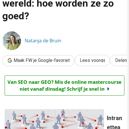
wereld: hoe worden ze zo
›
goed?
De beste intranetten ter wereld: hoe worden ze zo goed?
Natanja de Bruin
Maak FW je Google-favoriet
Lees voor
Delen
Van SEO naar GEO? Mis de online mastercourse
niet vanaf dinsdag! Schrijf je snel in
Intran
ettea