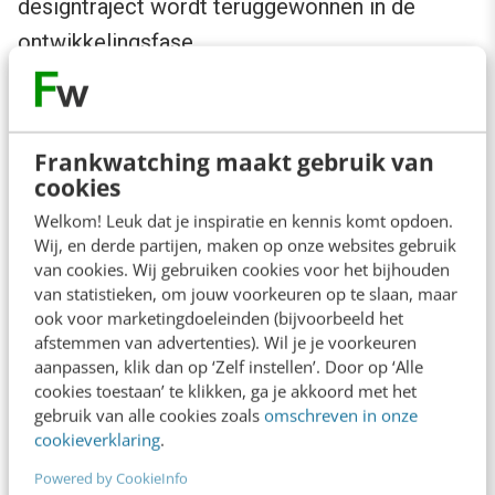
designtraject wordt teruggewonnen in de
ontwikkelingsfase.
De
mobiele toegang
van het intranet (wat met
het gebruik van reponsive design sneller te
Frankwatching maakt gebruik van
implementeren valt) is
hot and happening
. Iets
cookies
wat ik van harte toejuich. Want bedenk eens: bij
Welkom! Leuk dat je inspiratie en kennis komt opdoen.
hoeveel organisaties zitten er medewerkers op
Wij, en derde partijen, maken op onze websites gebruik
van cookies. Wij gebruiken cookies voor het bijhouden
de weg of werken ze ‘in het veld’? Die wel wat
van statistieken, om jouw voorkeuren op te slaan, maar
beters te doen hebben dan ‘s avonds in hun
ook voor marketingdoeleinden (bijvoorbeeld het
afstemmen van advertenties). Wil je je voorkeuren
vrije tijd hun laptop openklappen om met
aanpassen, klik dan op ‘Zelf instellen’. Door op ‘Alle
ingewikkelde verbindingen het intranet te
cookies toestaan’ te klikken, ga je akkoord met het
gebruik van alle cookies zoals
omschreven in onze
bekijken? Juist. Voor hen is een
mobiel intranet
cookieverklaring
.
dé oplossing. Als ze daar de devices voor
Powered by CookieInfo
hebben, tenminste. (Dus: managers, kopen die