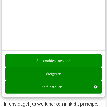
Wireframes als praatplaat
Een aantal winnende teams gebruikte
wireframing
en
functional prototypes
als
blauwdruk voor het design, voor communicatie
rondom het proces, en voor
usability
testing.
Wireframes hielpen de teams bij gesprekken
Alle cookies toestaan
met de stakeholders maar ook bij de planning.
Weigeren
Snelle tekeningen ondersteunden het proces
om van concept tot concrete ideeën te komen
Zelf instellen
over design, content en functionaliteit.
In ons dagelijks werk herken in ik dit principe.