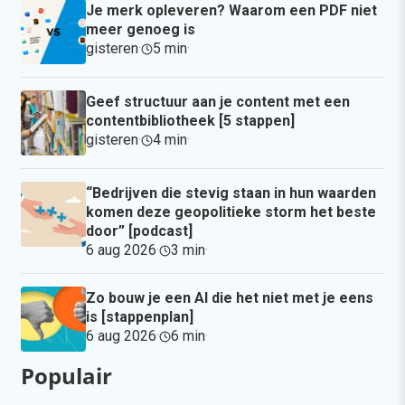
Je merk opleveren? Waarom een PDF niet
meer genoeg is
gisteren
·
5 min
·
Geef structuur aan je content met een
contentbibliotheek [5 stappen]
gisteren
·
4 min
·
“Bedrijven die stevig staan in hun waarden
komen deze geopolitieke storm het beste
door” [podcast]
6 aug 2026
·
3 min
·
Zo bouw je een AI die het niet met je eens
is [stappenplan]
6 aug 2026
·
6 min
·
Populair