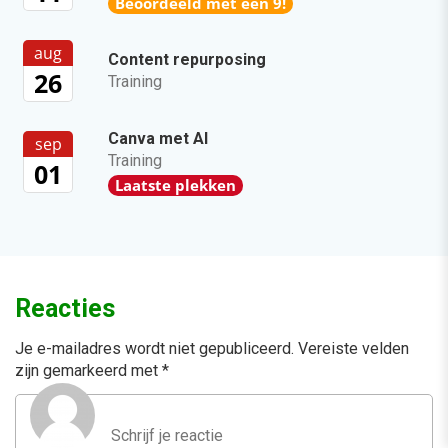
Beoordeeld met een 9!
aug
Content repurposing
26
Training
Canva met AI
sep
Training
01
Laatste plekken
Reacties
Je e-mailadres wordt niet gepubliceerd.
Vereiste velden
zijn gemarkeerd met
*