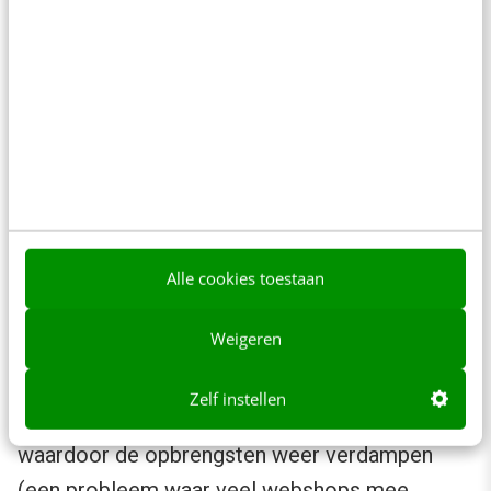
moeten. Ze zou de stofzuiger het liefst
terugsturen. Mondhoekjes omlaag. Ontevreden.
Nu heeft Coolblue haar geholpen. Door haar
geen stofzuiger te verkopen. Geen
retourkosten.
Coolblue hoeft niet elke klant binnen te halen.
Coolblue noemt minpunten op bij producten en
vergroot de geloofwaardigheid van de
Alle cookies toestaan
producten (ander voorbeeld van een stofzuiger
Weigeren
vind je hieronder). Het levert uitsluitend
‘comfortabele conversies’ op. Dat wil zeggen:
Zelf instellen
conversies leiden niet tot talloze retours,
waardoor de opbrengsten weer verdampen
(een probleem waar veel webshops mee