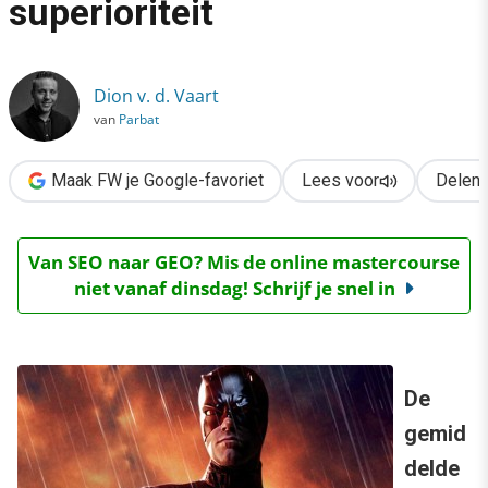
superioriteit
›
Daredevil Coolblue vermijdt superioriteit
Dion v. d. Vaart
van
Parbat
Maak FW je Google-favoriet
Lees voor
Delen
Van SEO naar GEO? Mis de online mastercourse
niet vanaf dinsdag! Schrijf je snel in
De
gemid
delde