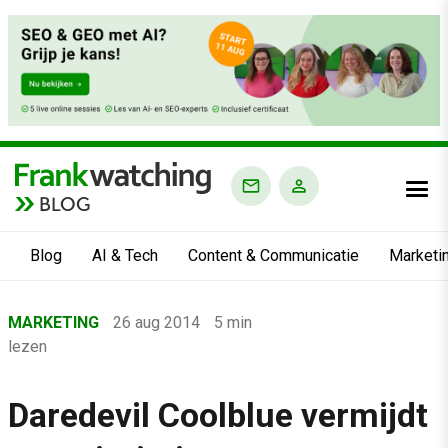
BLOG
Blog
AI & Tech
Content & Communicatie
Marketi
Home
MARKETING
26 aug 2014
5 min
›
lezen
Blog
›
Daredevil Coolblue vermijdt
Marketing