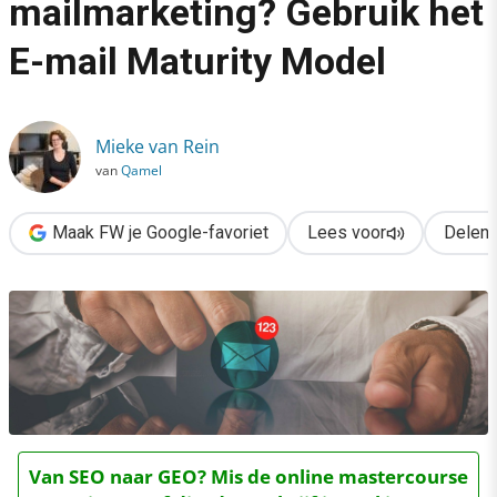
mailmarketing? Gebruik het
›
E-mail Maturity Model
Loop je vast met e-mailmarketing? Gebruik het E-mail Maturity
Mieke van Rein
van
Qamel
Maak FW je Google-favoriet
Lees voor
Delen
Van SEO naar GEO? Mis de online mastercourse