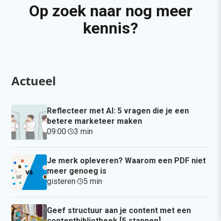
Op zoek naar nog meer
kennis?
Actueel
Reflecteer met AI: 5 vragen die je een
betere marketeer maken
09:00
·
3 min
·
Je merk opleveren? Waarom een PDF niet
meer genoeg is
gisteren
·
5 min
·
Geef structuur aan je content met een
contentbibliotheek [5 stappen]