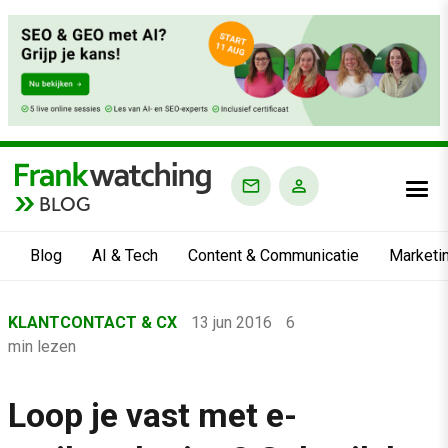
BLOG
Blog
AI & Tech
Content & Communicatie
Marketi
Home
KLANTCONTACT & CX
13 jun 2016
6
›
min lezen
Blog
›
Loop je vast met e-
Klantcontact & CX