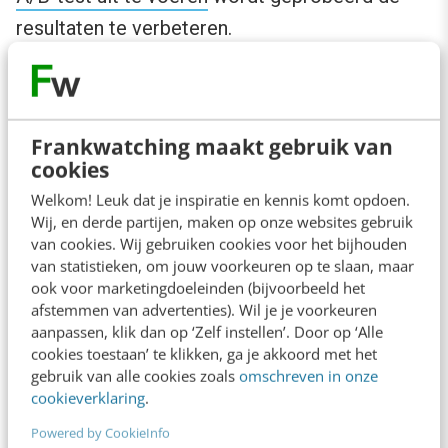
resultaten te verbeteren.
Fase 2: Gevorderd
Frankwatching maakt gebruik van
In de gevorderde Fase 2 worden er meerdere
cookies
typen mailings verstuurd. Nieuwe adressen
Welkom! Leuk dat je inspiratie en kennis komt opdoen.
ontvangen bijvoorbeeld een welkomstserie en
Wij, en derde partijen, maken op onze websites gebruik
van cookies. Wij gebruiken cookies voor het bijhouden
de adreslijst wordt opgesplitst in verschillende
van statistieken, om jouw voorkeuren op te slaan, maar
persona’s die andere content aangeboden
ook voor marketingdoeleinden (bijvoorbeeld het
krijgen.
afstemmen van advertenties). Wil je je voorkeuren
aanpassen, klik dan op ‘Zelf instellen’. Door op ‘Alle
cookies toestaan’ te klikken, ga je akkoord met het
Planmatige aanpak met verschillende
gebruik van alle cookies zoals
omschreven in onze
cookieverklaring
.
content voor verschillende persona
Powered by CookieInfo