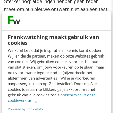
Sterker nog: afdelingen hebben geen reden
meer om hun nieuwe ontwerp niet aan een test
te onderwerpen.
Frankwatching maakt gebruik van
cookies
Welkom! Leuk dat je inspiratie en kennis komt opdoen.
Wij, en derde partijen, maken op onze websites gebruik
van cookies. Wij gebruiken cookies voor het bijhouden
van statistieken, om jouw voorkeuren op te slaan, maar
ook voor marketingdoeleinden (bijvoorbeeld het
4. Realistische prototypes
afstemmen van advertenties). Wil je je voorkeuren
aanpassen, klik dan op ‘Zelf instellen’. Door op ‘Alle
Er komen steeds meer tools op de markt die
cookies toestaan’ te klikken, ga je akkoord met het
gebruik van alle cookies zoals
omschreven in onze
designers in staat stellen om realistische
cookieverklaring
.
prototypes te maken voor apps en websites.
Powered by CookieInfo
Denk aan tools als
Webflow
,
Flinto
,
Framer
,