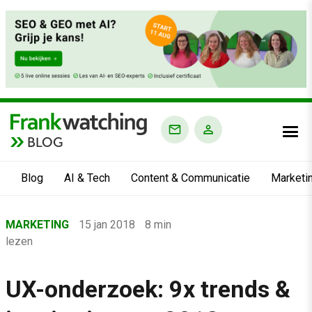
BLOG
Blog
AI & Tech
Content & Communicatie
Marketi
Home
MARKETING
15 jan 2018
8 min
›
lezen
Blog
›
UX-onderzoek: 9x trends &
Marketing