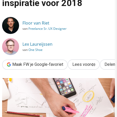
inspiratie voor 2018
›
UX-onderzoek: 9x trends & inspiratie voor 2018
Floor van Riet
van
Freelance Sr. UX Designer
Lex Laureijssen
van
One Shoe
Maak FW je Google-favoriet
Lees voor
Delen