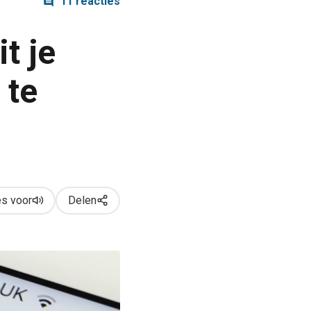
11 reacties
t je
 te
s voor
Delen