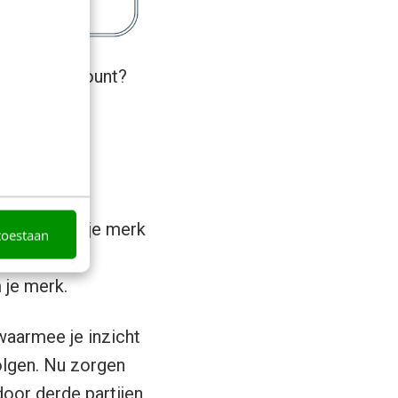
business-account?
re
volgers van je merk
toestaan
 bent met je
 je merk.
aarmee je inzicht
olgen. Nu zorgen
door derde partijen