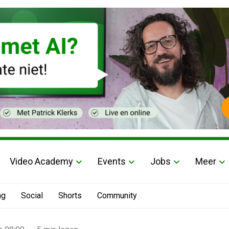
Video Academy
Events
Jobs
Meer
ng
Social
Shorts
Community