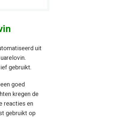
vin
automatiseerd uit
uarelovin.
ief gebruikt.
e een goed
chten kregen de
e reacties en
st gebruikt op