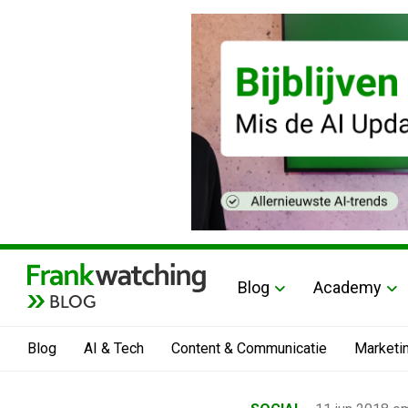
Blog
Academy
BLOG
Blog
AI & Tech
Content & Communicatie
Marketi
Home