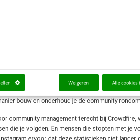
ram-account voor je organisatie, maar is dat geen 
rijfsprofiel via Instagram aan
.
gram-engagement met Crowdfi
ger is het belangrijk om te weten wie de fans en 
tellen
Weigeren
Alle cookies 
ft. Je sluit je verhaal hierop aan, zodat je verbonden
manier bouw en onderhoud je de community rondom
oor community management terecht bij Crowdfire, w
en die je volgden. En mensen die stopten met je v
Instagram ervoor dat deze statistieken niet langer 