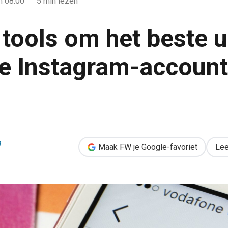
 08:00
5 min lezen
 tools om het beste ui
ke Instagram-account
te uit je zakelijke Instagram-account te halen
a
Maak FW je Google-favoriet
Lee