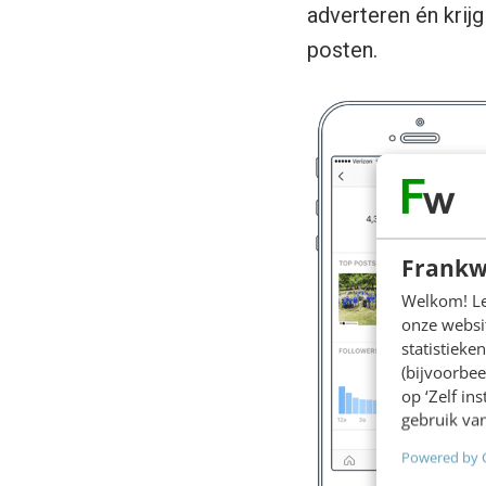
adverteren én krijg
posten.
Frankw
Welkom! Leu
onze websit
statistiek
(bijvoorbee
op ‘Zelf in
gebruik van
Powered by 