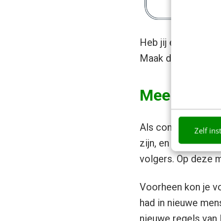
Heb jij een Instag
Maak dan nu je
bed
Meer Insta
Als community mana
Zelf ins
zijn, en wat ze drij
volgers. Op deze 
Voorheen kon je v
had in nieuwe mens
nieuwe regels van 