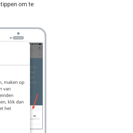
stippen om te
en, maken op
n van
leinden
en, klik dan
et het