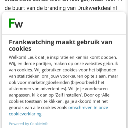
de buurt van de branding van Drukwerkdeal.nl
bleef. Contentformats geven je de kans om te
experimenteren met lossere stijlen binnen je
corporate identiteit. Voor de koppen kozen we
Frankwatching maakt gebruik van
voor
Mark My Word
, een speels font dat losjes
cookies
doet denken aan handlettering en appelleert
Welkom! Leuk dat je inspiratie en kennis komt opdoen.
aan de ‘arts en crafts’-trend die nu leeft in de
Wij, en derde partijen, maken op onze websites gebruik
van cookies. Wij gebruiken cookies voor het bijhouden
designgemeenschap. En – niet onbelangrijk –
van statistieken, om jouw voorkeuren op te slaan, maar
een beetje doet denken aan de verfstreep die
ook voor marketingdoeleinden (bijvoorbeeld het
afstemmen van advertenties). Wil je je voorkeuren
onderdeel is van de branding van
aanpassen, klik dan op ‘Zelf instellen’. Door op ‘Alle
Drukwerkdeal.nl. Voor de subheader kozen we
cookies toestaan’ te klikken, ga je akkoord met het
gebruik van alle cookies zoals
omschreven in onze
voor ons huisstijlfont (Doko) in een magenta
cookieverklaring
.
kleurvlak.
Powered by CookieInfo