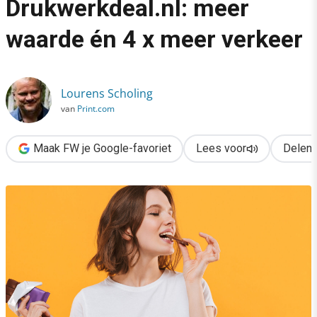
Drukwerkdeal.nl: meer
›
waarde én 4 x meer verkeer
Formatgedreven content bij Drukwerkdeal.nl: meer waarde én 4
Lourens Scholing
van
Print.com
Maak FW je Google-favoriet
Lees voor
Delen