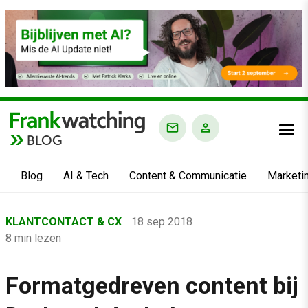
BLOG
Blog
AI & Tech
Content & Communicatie
Marketi
Home
KLANTCONTACT & CX
18 sep 2018
›
8 min lezen
Blog
›
Formatgedreven content bij
Klantcontact & CX