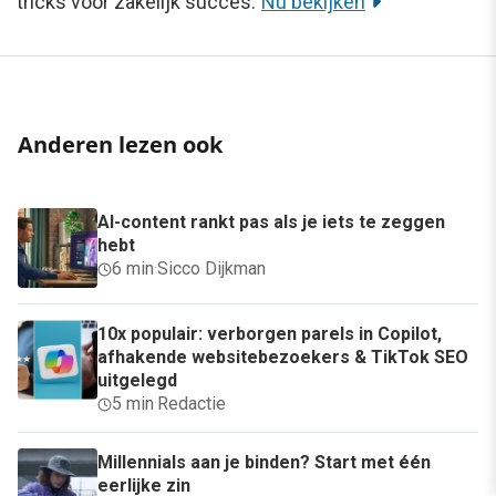
tricks voor zakelijk succes.
Nu bekijken
Anderen lezen ook
AI-content rankt pas als je iets te zeggen
hebt
6 min
·
Sicco Dijkman
10x populair: verborgen parels in Copilot,
afhakende websitebezoekers & TikTok SEO
uitgelegd
5 min
·
Redactie
Millennials aan je binden? Start met één
eerlijke zin