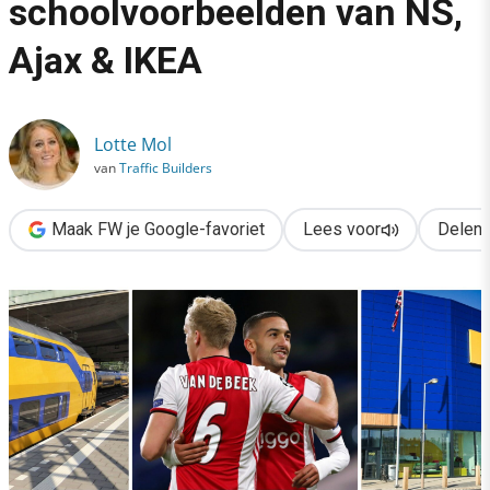
schoolvoorbeelden van NS,
›
Ajax & IKEA
Storytelling met video: schoolvoorbeelden van NS, Ajax & IKEA
Lotte Mol
van
Traffic Builders
Maak FW je Google-favoriet
Lees voor
Delen