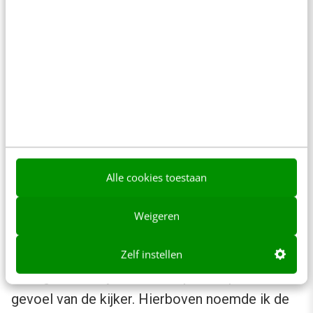
Of kijk naar de
mega Jenga-variant
die werd
gebouwd voor een groep vrienden die het spel
Jenga te laat geleverd kregen. Zo maakt de
webshop op een creatieve manier van de
mensen die eigenlijk ontevreden zijn over je
service, weer echt ambassadeurs. Met humor,
Alle cookies toestaan
zelfspot en zelfreflectie.
Weigeren
De tranentrekker
Zelf instellen
Veel gebruikt bij video is inspelen op het
gevoel van de kijker. Hierboven noemde ik de