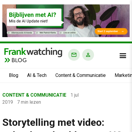
BLOG
Blog
AI & Tech
Content & Communicatie
Marketi
Home
CONTENT & COMMUNICATIE
1 jul
›
2019
7 min lezen
Blog
›
Storytelling met video:
Content & Communicatie