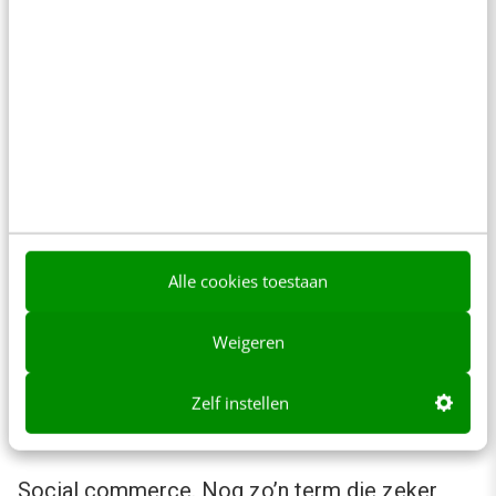
Alle cookies toestaan
Weigeren
6. Instant gratification boost social
Zelf instellen
commerce
Social commerce
. Nog zo’n term die zeker