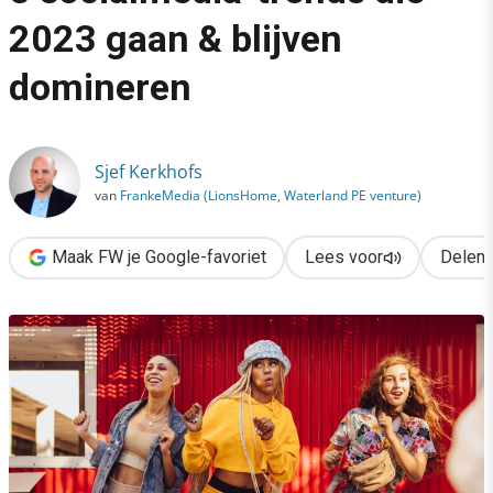
›
2023 gaan & blijven
8 socialmedia-trends die 2023 gaan & blijven domineren
domineren
Sjef Kerkhofs
van
FrankeMedia (LionsHome, Waterland PE venture)
Maak FW je Google-favoriet
Lees voor
Delen