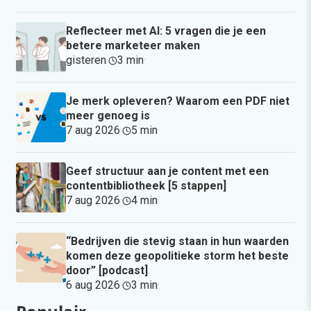
Reflecteer met AI: 5 vragen die je een
betere marketeer maken
gisteren
·
3 min
·
Je merk opleveren? Waarom een PDF niet
meer genoeg is
7 aug 2026
·
5 min
·
Geef structuur aan je content met een
contentbibliotheek [5 stappen]
7 aug 2026
·
4 min
·
“Bedrijven die stevig staan in hun waarden
komen deze geopolitieke storm het beste
door” [podcast]
6 aug 2026
·
3 min
·