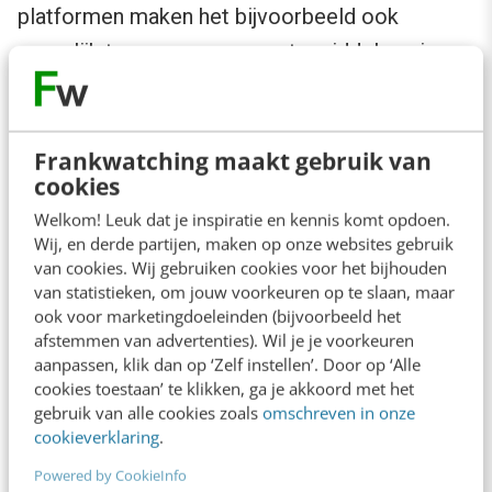
platformen maken het bijvoorbeeld ook
mogelijk te reageren op posts middels voice-
opnames.
De groei van voice binnen social media zal
Frankwatching maakt gebruik van
cookies
volgend jaar nog verder gestalte krijgen. Onder
meer gedreven door de stijgende populariteit
Welkom! Leuk dat je inspiratie en kennis komt opdoen.
Wij, en derde partijen, maken op onze websites gebruik
van
Discord
, dat met haar ‘spraakkanalen’ een
van cookies. Wij gebruiken cookies voor het bijhouden
behoefte bij het grote publiek lijkt te hebben
van statistieken, om jouw voorkeuren op te slaan, maar
ook voor marketingdoeleinden (bijvoorbeeld het
aangewakkerd. Besloten chats, maar dan op
afstemmen van advertenties). Wil je je voorkeuren
basis van spraak. Uit het
onderzoek van
aanpassen, klik dan op ‘Zelf instellen’. Door op ‘Alle
cookies toestaan’ te klikken, ga je akkoord met het
Newcom
begin 2022 bleek dat Discord
gebruik van alle cookies zoals
omschreven in onze
stiekem al best populair is in Nederland, met
cookieverklaring
.
bijna 1.5 miljoen gebruikers. Zeker geen kleintje
Powered by CookieInfo