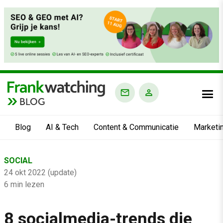
BLOG
Blog
AI & Tech
Content & Communicatie
Marketi
Home
SOCIAL
›
24 okt 2022 (update)
Blog
6 min lezen
›
8 socialmedia-trends die
Social