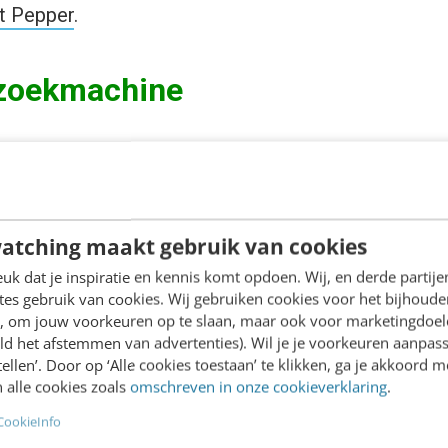
at Pepper
.
 zoekmachine
 TikTok is relevant, omdat het gebruikers in staat s
die ze interessant vinden. Met deze zoekfunctie ku
n (of gewoon een grappige video opzoeken). Deze 
atching maakt gebruik van cookies
ment je
SEO-instellingen op TikTok
en of je hoger in
k dat je inspiratie en kennis komt opdoen. Wij, en derde partij
es gebruik van cookies. Wij gebruiken cookies voor het bijhoude
en, om jouw voorkeuren op te slaan, maar ook voor marketingdoe
ok bezig met advertenties in de zoekresultaten, en d
ld het afstemmen van advertenties). Wil je je voorkeuren aanpass
stellen’. Door op ‘Alle cookies toestaan’ te klikken, ga je akkoord m
Niet alleen SEO is dan belangrijk, maar ook SEA (be
 alle cookies zoals
omschreven in onze cookieverklaring
.
t interessant. Adverteren op TikTok kan een effecti
CookieInfo
atie te bereiken vanwege de grote gebruikersgroep