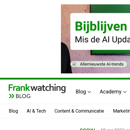
Blog
Academy
BLOG
Blog
AI & Tech
Content & Communicatie
Marketi
Home