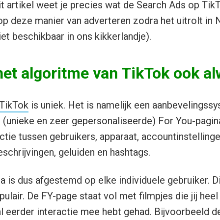
it artikel weet je precies wat de Search Ads op Tik
op deze manier van adverteren zodra het uitrolt in
iet beschikbaar in ons kikkerlandje).
et algoritme van TikTok ook al
TikTok
is uniek. Het is namelijk een aanbevelingss
e (unieke en zeer gepersonaliseerde) For You-pagina 
ctie tussen gebruikers, apparaat, accountinstelling
eschrijvingen, geluiden en hashtags.
a is dus afgestemd op elke individuele gebruiker. D
lair. De FY-page staat vol met filmpjes die jij heel 
 al eerder interactie mee hebt gehad. Bijvoorbeeld 