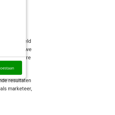
Tok
 dit voorbeeld
jnen de nieuwe
ven de “andere
toestaan
nde resultaten
 als marketeer,