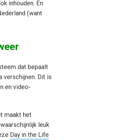
Tok inhouden. En
 Nederland (want
weer
ysteem dat bepaalt
verschijnen. Dit is
en en video-
it maakt het
waarschijnlijk leuk
deze
Day in the Life