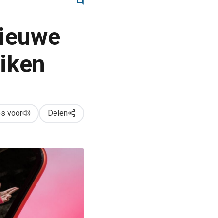
nieuwe
eiken
s voor
Delen