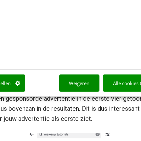
an gesponsorde video’s op Tik
 er bètatests geweest met gesponsorde video’s. In
gitale advertenties-expert
David Herrmann
) verschi
an TikTok, gelabeld met een ‘Sponsored’ label, bo
ijst op de zoekresultatenpagina.
tellen
Weigeren
Alle cookies 
en gesponsorde advertentie in de eerste vier getoo
us bovenaan in de resultaten. Dit is dus interessant
 jouw advertentie als eerste ziet.