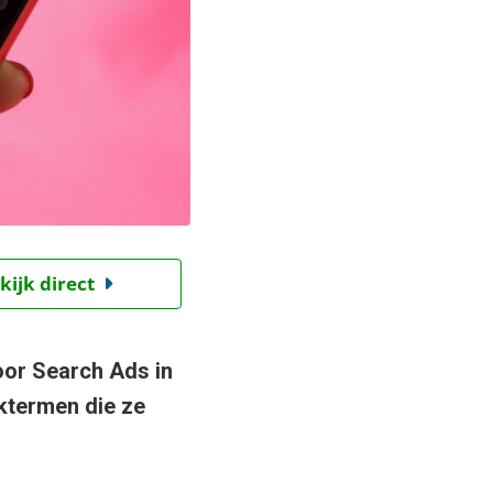
kijk direct
oor Search Ads in
ektermen die ze