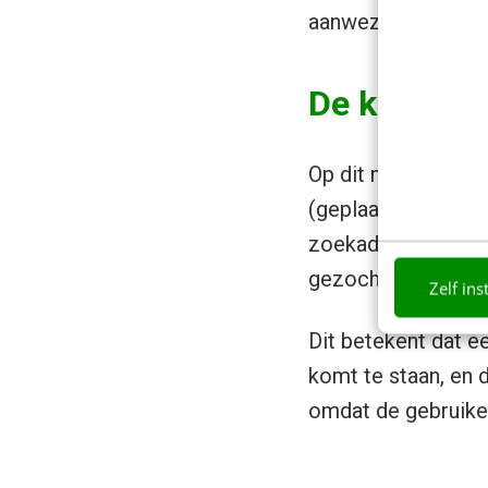
aanwezig is.
De kracht v
Op dit moment zijn
(geplaatst door di
zoekadvertenties v
gezochte” termen-l
Zelf ins
Dit betekent dat e
komt te staan, en d
omdat de gebruiker