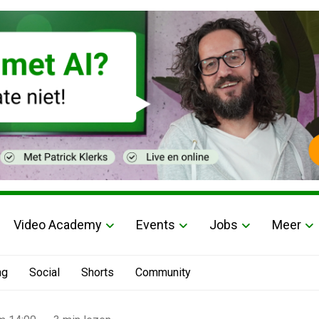
Video Academy
Events
Jobs
Meer
ng
Social
Shorts
Community