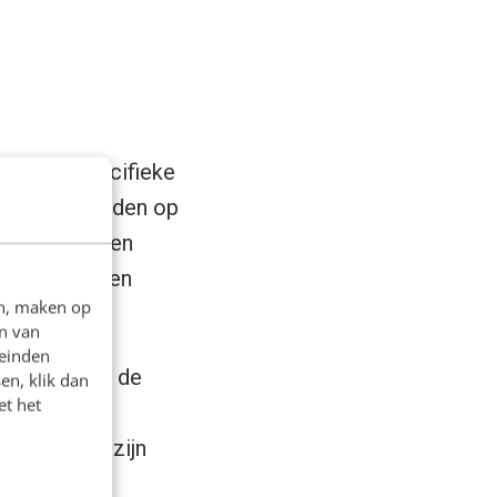
telt om specifieke
n je antwoorden op
zoekresultaten
 de resultaten
en, maken op
n van
leinden
it verandert de
en, klik dan
et het
taalde
eve manier zijn
 die daar