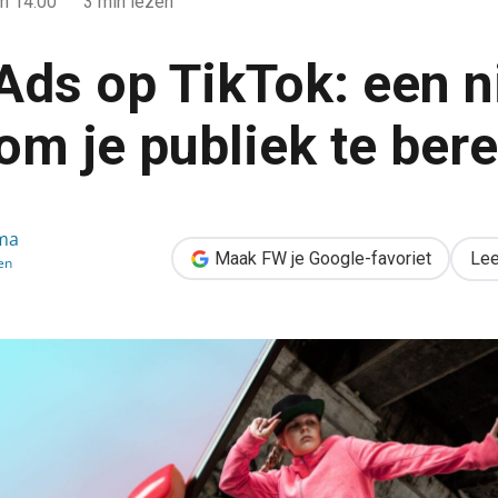
m 14:00
3 min lezen
Ads op TikTok: een 
om je publiek te ber
n nieuwe manier om je publiek te bereiken
ma
Maak FW je Google-favoriet
Lee
en