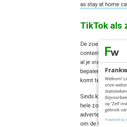
as stay at home c
TikTok als
De zoekfunctie van
content te vinden 
al je vragen vinde
Frankw
bepalen op dit mo
Welkom! Leu
komt te staan.
onze websit
statistiek
Sinds kort is TikT
(bijvoorbee
op ‘Zelf in
hele zoekfunctie. 
gebruik van
advertenties) word
Powered by 
om de Gen Z-gener