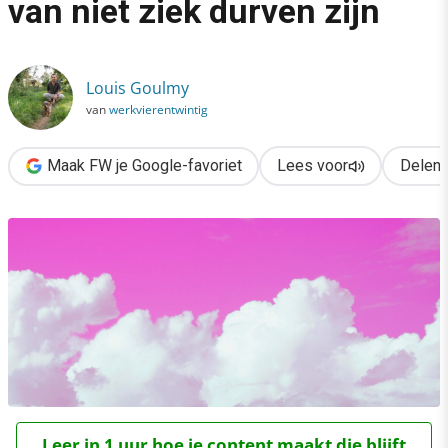
van niet ziek durven zijn
›
Roze verzuim: de hoge prijs van niet ziek durven zijn
Louis Goulmy
van
werkvierentwintig
Maak FW je Google-favoriet
Lees voor
Delen
Leer in 1 uur hoe je content maakt die blijft