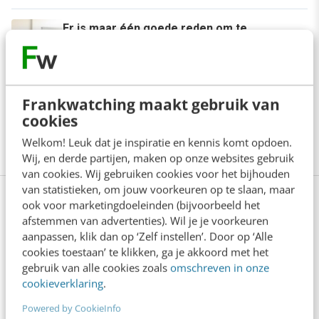
Er is maar één goede reden om te
vergaderen: onvoorspelbaarheid
6 min
·
Bas Hoorn
Heeft je team geen mening meer? Grote
Frankwatching maakt gebruik van
kans dat jij de oorzaak bent
cookies
3 min
·
Nieky Klijn
Welkom! Leuk dat je inspiratie en kennis komt opdoen.
Wij, en derde partijen, maken op onze websites gebruik
van cookies. Wij gebruiken cookies voor het bijhouden
van statistieken, om jouw voorkeuren op te slaan, maar
Bekijk deze topics of volg ze via een
ook voor marketingdoeleinden (bijvoorbeeld het
afstemmen van advertenties). Wil je je voorkeuren
NieuwsAlert
aanpassen, klik dan op ‘Zelf instellen’. Door op ‘Alle
cookies toestaan’ te klikken, ga je akkoord met het
4 daagse werkweek
Klachten
Verlof
gebruik van alle cookies zoals
omschreven in onze
cookieverklaring
.
Verzuim
Werken
Werken op afstand
Powered by CookieInfo