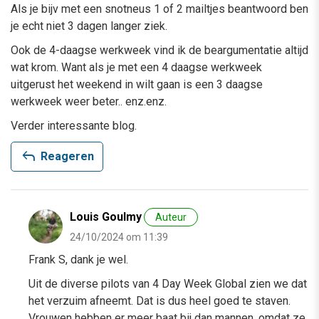
Als je bijv met een snotneus 1 of 2 mailtjes beantwoord ben
je echt niet 3 dagen langer ziek.
Ook de 4-daagse werkweek vind ik de beargumentatie altijd
wat krom. Want als je met een 4 daagse werkweek
uitgerust het weekend in wilt gaan is een 3 daagse
werkweek weer beter.. enz.enz.
Verder interessante blog.
reply
Reageren
Louis Goulmy
Auteur
24/10/2024 om 11:39
Frank S, dank je wel.
Uit de diverse pilots van 4 Day Week Global zien we dat
het verzuim afneemt. Dat is dus heel goed te staven.
Vrouwen hebben er meer baat bij dan mannen, omdat ze