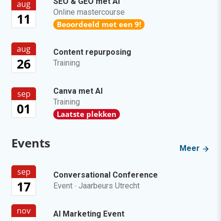
SEO & GEO met AI
aug
Online mastercourse
11
Beoordeeld met een 9!
aug
Content repurposing
26
Training
Canva met AI
sep
Training
01
Laatste plekken
Events
Meer
sep
Conversational Conference
17
Event
·
Jaarbeurs Utrecht
nov
AI Marketing Event