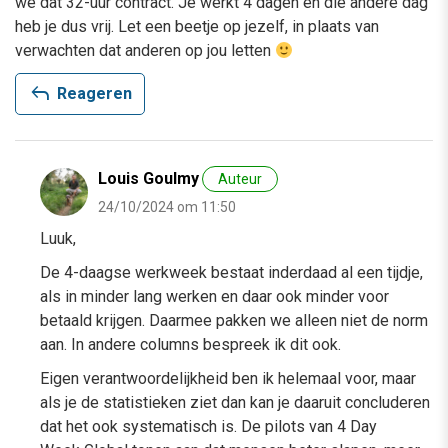
we dat 32-uur contract. Je werkt 4 dagen en die andere dag
heb je dus vrij. Let een beetje op jezelf, in plaats van
verwachten dat anderen op jou letten
reply
Reageren
Louis Goulmy
Auteur
24/10/2024 om 11:50
Luuk,
De 4-daagse werkweek bestaat inderdaad al een tijdje,
als in minder lang werken en daar ook minder voor
betaald krijgen. Daarmee pakken we alleen niet de norm
aan. In andere columns bespreek ik dit ook.
Eigen verantwoordelijkheid ben ik helemaal voor, maar
als je de statistieken ziet dan kan je daaruit concluderen
dat het ook systematisch is. De pilots van 4 Day