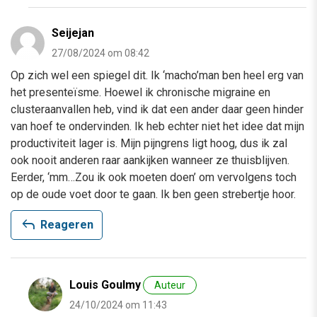
Seijejan
27/08/2024 om 08:42
Op zich wel een spiegel dit. Ik ‘macho’man ben heel erg van
het presenteïsme. Hoewel ik chronische migraine en
clusteraanvallen heb, vind ik dat een ander daar geen hinder
van hoef te ondervinden. Ik heb echter niet het idee dat mijn
productiviteit lager is. Mijn pijngrens ligt hoog, dus ik zal
ook nooit anderen raar aankijken wanneer ze thuisblijven.
Eerder, ‘mm…Zou ik ook moeten doen’ om vervolgens toch
op de oude voet door te gaan. Ik ben geen strebertje hoor.
reply
Reageren
Louis Goulmy
Auteur
24/10/2024 om 11:43