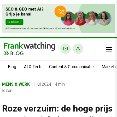
BLOG
Blog
AI & Tech
Content & Communicatie
Marketi
Home
MENS & WERK
1 jul 2024
4 min
›
lezen
Blog
›
Roze verzuim: de hoge prijs
Mens & Werk