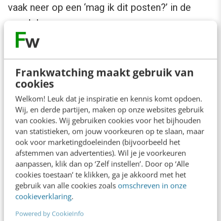
vaak neer op een ‘mag ik dit posten?’ in de
wandelgangen.
4. Sociale druk en de werkvloer
Frankwatching maakt gebruik van
Niet elk teamlid wil, durft of mág in beeld. Maar
cookies
wat als je manager impliciet verwacht dat je
Welkom! Leuk dat je inspiratie en kennis komt opdoen.
Wij, en derde partijen, maken op onze websites gebruik
meedoet ‘omdat het goed is voor het team’? Of
van cookies. Wij gebruiken cookies voor het bijhouden
‘omdat het maar om een gezellig TikTokje
van statistieken, om jouw voorkeuren op te slaan, maar
ook voor marketingdoeleinden (bijvoorbeeld het
gaat?’ Zonder heldere afspraken ontstaat er
afstemmen van advertenties). Wil je je voorkeuren
sociale druk. Medewerkers die liever niet in
aanpassen, klik dan op ‘Zelf instellen’. Door op ‘Alle
cookies toestaan’ te klikken, ga je akkoord met het
beeld komen, voelen zich buitengesloten. Of
gebruik van alle cookies zoals
omschreven in onze
medewerkers die wél in beeld zijn geweest,
cookieverklaring
.
weten niet hoe dat uitpakt.
Powered by CookieInfo