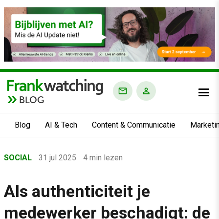
BLOG
Blog
AI & Tech
Content & Communicatie
Marketi
Home
SOCIAL
31 jul 2025
4 min lezen
›
Blog
Als authenticiteit je
›
medewerker beschadigt: de
Social