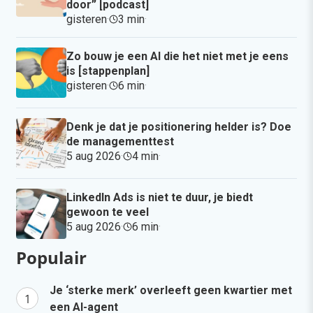
door” [podcast]
gisteren
·
3 min
·
Zo bouw je een AI die het niet met je eens
is [stappenplan]
gisteren
·
6 min
·
Denk je dat je positionering helder is? Doe
de managementtest
5 aug 2026
·
4 min
·
LinkedIn Ads is niet te duur, je biedt
gewoon te veel
5 aug 2026
·
6 min
·
Populair
Je ‘sterke merk’ overleeft geen kwartier met
een AI-agent