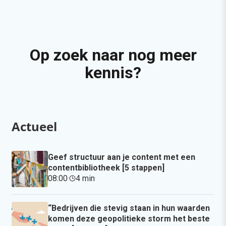
Op zoek naar nog meer
kennis?
Actueel
Geef structuur aan je content met een
contentbibliotheek [5 stappen]
08:00
·
4 min
·
“Bedrijven die stevig staan in hun waarden
komen deze geopolitieke storm het beste