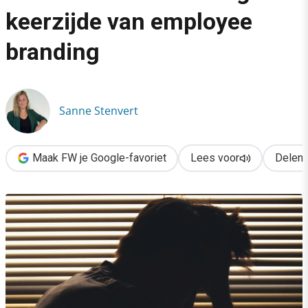
›
keerzijde van employee
Als authenticiteit je medewerker beschadigt: de keerzijde van
branding
Sanne Stenvert
Maak FW je Google-favoriet
Lees voor
Delen