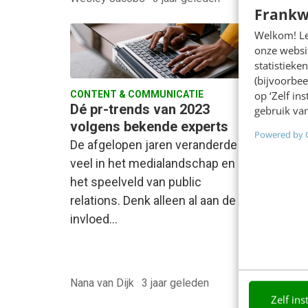
Frankw
Welkom! Leu
onze websit
statistiek
(bijvoorbee
op ‘Zelf in
CONTENT & COMMUNICATIE
MARKET
Dé pr-trends van 2023
Hoe g
gebruik van
volgens bekende experts
onlin
Powered by 
loep 
De afgelopen jaren veranderde er
Elke d
veel in het medialandschap en in
bankza
het speelveld van public
smartp
relations. Denk alleen al aan de
kijken
invloed…
smartp
rol…
Nana van Dijk
·
3 jaar geleden
Sanne 
Zelf ins