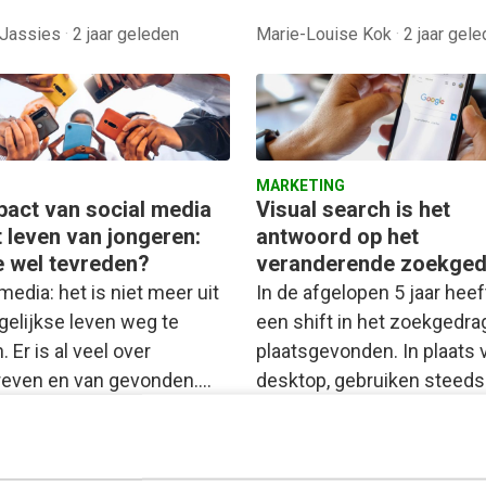
 Jassies
·
2 jaar geleden
Marie-Louise Kok
·
2 jaar gel
MARKETING
pact van social media
Visual search is het
t leven van jongeren:
antwoord op het
ze wel tevreden?
veranderende zoekge
media: het is niet meer uit
In de afgelopen 5 jaar heef
gelijkse leven weg te
een shift in het zoekgedra
 Er is al veel over
plaatsgevonden. In plaats 
even en van gevonden.…
desktop, gebruiken steed
mensen…
ke van der Maal
·
3 jaar
n
Vivianne van Strijland
·
3 jaar 