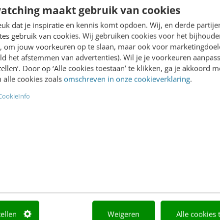
atching maakt gebruik van cookies
k dat je inspiratie en kennis komt opdoen. Wij, en derde partij
es gebruik van cookies. Wij gebruiken cookies voor het bijhoude
en, om jouw voorkeuren op te slaan, maar ook voor marketingdoe
ld het afstemmen van advertenties). Wil je je voorkeuren aanpass
stellen’. Door op ‘Alle cookies toestaan’ te klikken, ga je akkoord m
ING
MARKETING
edragen we ons
Hoe bereik je Gen Z, de
 alle cookies zoals
omschreven in onze cookieverklaring
.
e? Generaties onder de
onbereikbare generati
CookieInfo
[onderzoek]
Bijna 3 miljoen Nederlande
ag op Instagram,
behoren tot Generatie Z, o
ken regelen via je
wie ikzelf. Een grote doel
hone, lekker YouTube
dus, en eentje die enorm v
 op de bank… Dat onze
waarde heeft.…
hone een steeds grotere
Bekkema
·
3 jaar geleden
Nina Hartman
·
3 jaar geleden
tellen
Weigeren
Alle cookies 