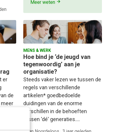
Meer weten
eden
MENS & WERK
Hoe bind je ‘de jeugd van
tegenwoordig’ aan je
drag
organisatie?
t er
Steeds vaker lezen we tussen de
g
regels van verschillende
van de
artikelen* goedbedoelde
s meer
duidingen van de enorme
verschillen in de behoeften
tussen 'dé' generaties.…
geleden
Daan Noordeloos
·
3 jaar geleden