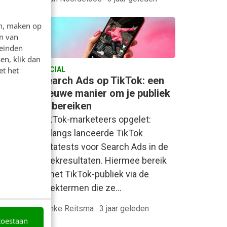
en, maken op
n van
leinden
en, klik dan
et het
SOCIAL
Search Ads op TikTok: een
e?
nieuwe manier om je publiek
te bereiken
rs
TikTok-marketeers opgelet:
nder
onlangs lanceerde TikTok
groep
bètatests voor Search Ads in de
eel
zoekresultaten. Hiermee bereik
je het TikTok-publiek via de
zoektermen die ze…
Nynke Reitsma
·
3 jaar geleden
toestaan