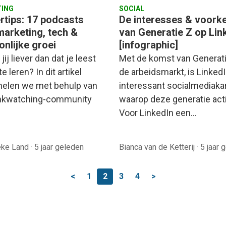
ING
SOCIAL
ertips: 17 podcasts
De interesses & voork
marketing, tech &
van Generatie Z op Lin
onlijke groei
[infographic]
 jij liever dan dat je leest
Met de komst van Generati
te leren? In dit artikel
de arbeidsmarkt, is Linked
elen we met behulp van
interessant socialmediaka
nkwatching-community
waarop deze generatie acti
Voor LinkedIn een…
eke Land
·
5 jaar geleden
Bianca van de Ketterij
·
5 jaar 
<
1
2
3
4
>