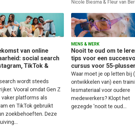
Nicole Biesma & Fleur van Be
MENS & WERK
ekomst van online
Nooit te oud om te lere
aarheid: social search
tips voor een succesvo
nstagram, TikTok &
cursus voor 55-plusse
Waar moet je op letten bij 
 search wordt steeds
ontwikkelen van) een train
rijker. Vooral omdat Gen Z
lesmateriaal voor oudere
 vaker platforms als
medewerkers? Klopt het
ram en TikTok gebruikt
gezegde 'nooit te oud…
un zoekbehoeften. Deze
uiving…