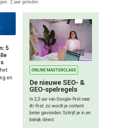
rgen
·
2 jaar geleden
n: 5
lle
rs
(het
ONLINE MASTERCLASS
ing en
De nieuwe SEO- &
GEO-spelregels
In 2,5 uur van Google-first naar
AI-first: zo wordt je content
beter gevonden. Schrijf je in en
bekijk direct.