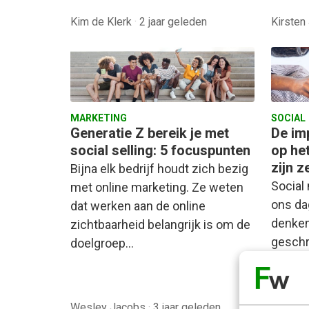
Kim de Klerk
·
2 jaar geleden
Kirsten
MARKETING
SOCIAL
Generatie Z bereik je met
De im
social selling: 5 focuspunten
op he
zijn 
Bijna elk bedrijf houdt zich bezig
Social 
met online marketing. Ze weten
ons da
dat werken aan de online
denken.
zichtbaarheid belangrijk is om de
geschr
doelgroep…
Marnien
Wesley Jacobs
·
3 jaar geleden
gelede