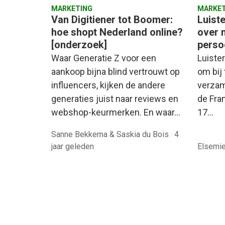
MARKETING
MARKET
Van Digitiener tot Boomer:
Luist
hoe shopt Nederland online?
over 
[onderzoek]
perso
Waar Generatie Z voor een
Luister
aankoop bijna blind vertrouwt op
om bij 
influencers, kijken de andere
verzam
generaties juist naar reviews en
de Fra
webshop-keurmerken. En waar…
17…
Sanne Bekkema & Saskia du Bois
·
4
jaar geleden
Elsemi