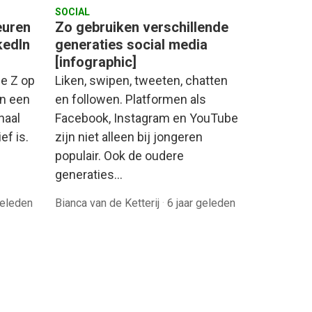
SOCIAL
euren
Zo gebruiken verschillende
kedIn
generaties social media
[infographic]
e Z op
Liken, swipen, tweeten, chatten
In een
en followen. Platformen als
naal
Facebook, Instagram en YouTube
ef is.
zijn niet alleen bij jongeren
populair. Ook de oudere
generaties…
geleden
Bianca van de Ketterij
·
6 jaar geleden