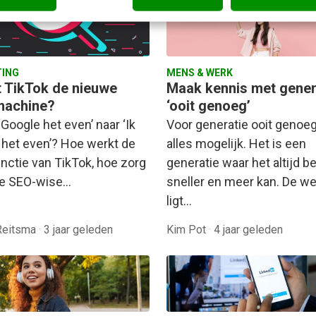
ING
MENS & WERK
 TikTok de nieuwe
Maak kennis met gener
machine?
‘ooit genoeg’
 Google het even’ naar ‘Ik
Voor generatie ooit genoeg
 het even’? Hoe werkt de
alles mogelijk. Het is een
nctie van TikTok, hoe zorg
generatie waar het altijd be
 je SEO-wise…
sneller en meer kan. De we
ligt…
Reitsma
·
3 jaar geleden
Kim Pot
·
4 jaar geleden