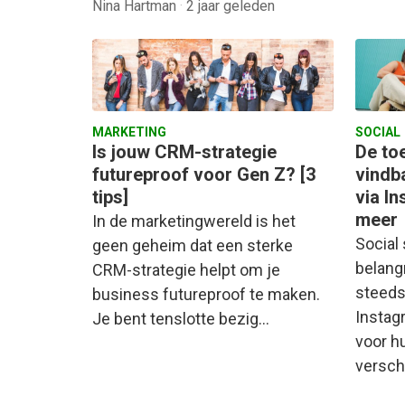
Nina Hartman
·
2 jaar geleden
MARKETING
SOCIAL
Is jouw CRM-strategie
De to
futureproof voor Gen Z? [3
vindb
tips]
via I
meer
In de marketingwereld is het
Social
geen geheim dat een sterke
belang
CRM-strategie helpt om je
steeds
business futureproof te maken.
Instag
Je bent tenslotte bezig…
voor h
versch