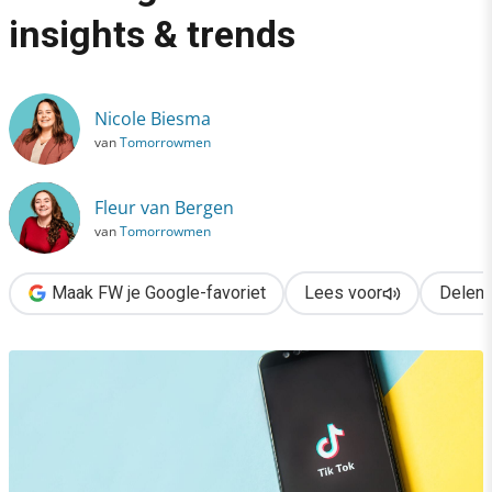
›
insights & trends
Op koers met TikTok: hou rekening met deze Gen Z insights & 
Nicole Biesma
van
Tomorrowmen
Fleur van Bergen
van
Tomorrowmen
Maak FW je Google-favoriet
Lees voor
Delen