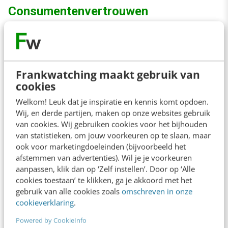
Consumentenvertrouwen
Een andere trend waarvan wij verwachten dat
dit nog belangrijker gaat worden, is het
consumentenvertrouwen. De kloof in
Frankwatching maakt gebruik van
cookies
vertrouwen tussen consumenten en merken
Welkom! Leuk dat je inspiratie en kennis komt opdoen.
blijft groeien, waardoor consumenten op zoek
Wij, en derde partijen, maken op onze websites gebruik
zijn naar meer betrokkenheid. Des te
van cookies. Wij gebruiken cookies voor het bijhouden
van statistieken, om jouw voorkeuren op te slaan, maar
belangrijker om als bedrijf hierin te investeren.
ook voor marketingdoeleinden (bijvoorbeeld het
afstemmen van advertenties). Wil je je voorkeuren
aanpassen, klik dan op ‘Zelf instellen’. Door op ‘Alle
Aan de slag
cookies toestaan’ te klikken, ga je akkoord met het
gebruik van alle cookies zoals
omschreven in onze
Zo. Nu ben je bijgepraat over alle laatste trends
cookieverklaring
.
en ontwikkelingen. Tijd om aan de slag te gaan,
Powered by CookieInfo