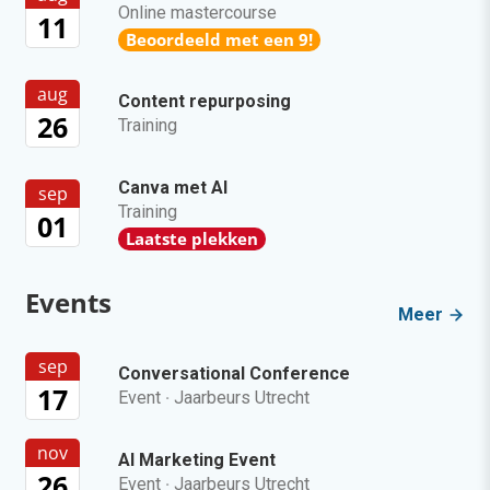
Online mastercourse
11
Beoordeeld met een 9!
aug
Content repurposing
26
Training
Canva met AI
sep
Training
01
Laatste plekken
Events
Meer
sep
Conversational Conference
17
Event
·
Jaarbeurs Utrecht
nov
AI Marketing Event
26
Event
·
Jaarbeurs Utrecht