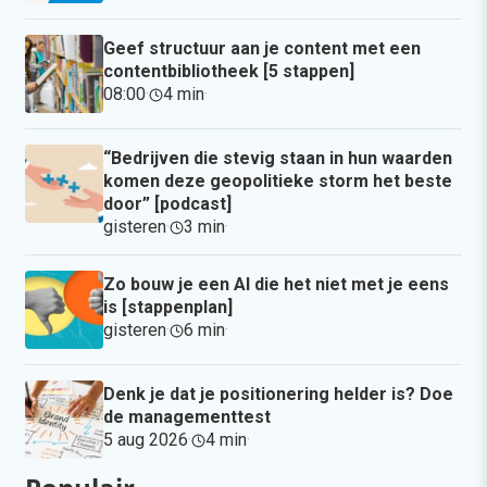
Geef structuur aan je content met een
contentbibliotheek [5 stappen]
08:00
·
4 min
·
“Bedrijven die stevig staan in hun waarden
komen deze geopolitieke storm het beste
door” [podcast]
gisteren
·
3 min
·
Zo bouw je een AI die het niet met je eens
is [stappenplan]
gisteren
·
6 min
·
Denk je dat je positionering helder is? Doe
de managementtest
5 aug 2026
·
4 min
·