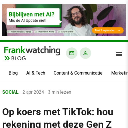
BLOG
Blog
AI & Tech
Content & Communicatie
Marketi
Home
SOCIAL
2 apr 2024
3 min lezen
›
Blog
Op koers met TikTok: hou
›
rekening met deze Gen Z
Social