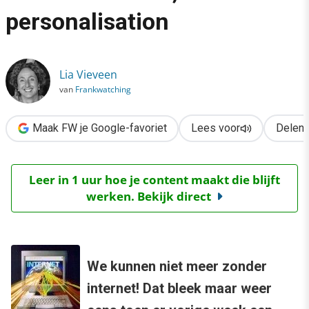
›
personalisation
Creation, collaboration, communication, personalisation
Lia Vieveen
van
Frankwatching
Maak FW je Google-favoriet
Lees voor
Delen
Leer in 1 uur hoe je content maakt die blijft
werken. Bekijk direct
We kunnen niet meer zonder
internet! Dat bleek maar weer