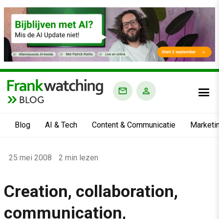
BLOG
Blog
AI & Tech
Content & Communicatie
Marketi
Home
25 mei 2008
2 min lezen
›
Blog
Creation, collaboration,
›
communication,
Alle artikelen