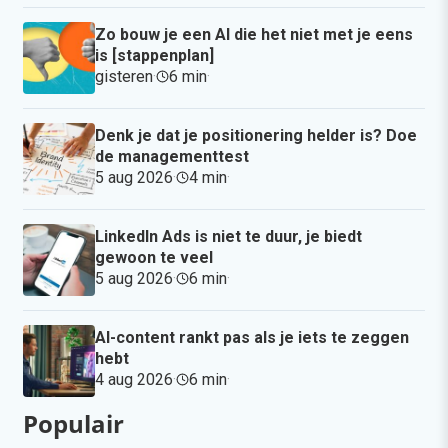
Zo bouw je een AI die het niet met je eens
is [stappenplan]
gisteren
·
6 min
·
Denk je dat je positionering helder is? Doe
de managementtest
5 aug 2026
·
4 min
·
LinkedIn Ads is niet te duur, je biedt
gewoon te veel
5 aug 2026
·
6 min
·
AI-content rankt pas als je iets te zeggen
hebt
4 aug 2026
·
6 min
·
Populair