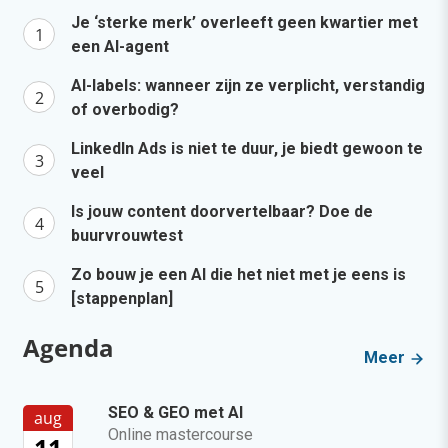
Je ‘sterke merk’ overleeft geen kwartier met
een AI-agent
AI-labels: wanneer zijn ze verplicht, verstandig
of overbodig?
LinkedIn Ads is niet te duur, je biedt gewoon te
veel
Is jouw content doorvertelbaar? Doe de
buurvrouwtest
Zo bouw je een AI die het niet met je eens is
[stappenplan]
Agenda
Meer
SEO & GEO met AI
aug
Online mastercourse
11