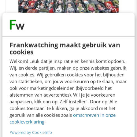
Frankwatching maakt gebruik van
cookies
Welkom! Leuk dat je inspiratie en kennis komt opdoen.
Wij, en derde partijen, maken op onze websites gebruik
Bij
PSV
is het merk voor een groot deel ‘van alle
van cookies. Wij gebruiken cookies voor het bijhouden
leden’. Dit geeft een enorme betrokkenheid.
van statistieken, om jouw voorkeuren op te slaan, maar
ook voor marketingdoeleinden (bijvoorbeeld het
afstemmen van advertenties). Wil je je voorkeuren
3. Collaboration
aanpassen, klik dan op ‘Zelf instellen’. Door op ‘Alle
cookies toestaan’ te klikken, ga je akkoord met het
gebruik van alle cookies zoals
omschreven in onze
cookieverklaring
.
Powered by CookieInfo