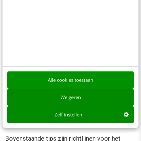
is en afhaakt).
9. Verplaats je in de doelgroep
Het klinkt erg voor de hand liggend, maar als je
doelgroep niet beschikt over een smartphone,
dan heeft een QR-code helemaal geen zin.
Verplaats je in de doelgroep, weten zij wat een
Alle cookies toestaan
QR-code is en hebben zij een smart phone? In
het artikel ‘
QR codes, daar moeten we ‘iets’
Weigeren
mee hoor
’ wordt hier uitgebreider op in gegaan.
Zelf instellen
10. Test de gemaakte QR-code!
Bovenstaande tips zijn richtlijnen voor het