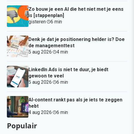
Zo bouw je een AI die het niet met je eens
is [stappenplan]
gisteren
·
6 min
·
Denk je dat je positionering helder is? Doe
de managementtest
5 aug 2026
·
4 min
·
LinkedIn Ads is niet te duur, je biedt
gewoon te veel
5 aug 2026
·
6 min
·
AI-content rankt pas als je iets te zeggen
hebt
4 aug 2026
·
6 min
·
Populair