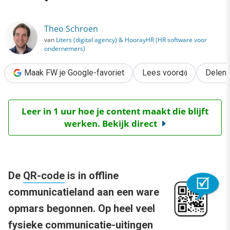
›
10 tips voor de inzet van een QR-code
Theo Schroen
van
Liters (digital agency) & HoorayHR (HR software voor
ondernemers)
Maak FW je Google-favoriet
Lees voor
Delen
Leer in 1 uur hoe je content maakt die blijft
werken. Bekijk direct
De
QR-code
is in offline
communicatieland aan een ware
opmars begonnen. Op heel veel
fysieke communicatie-uitingen