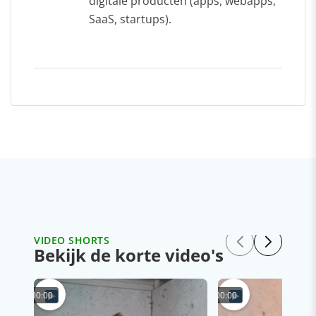
digitale producten (apps, webapps,
SaaS, startups).
VIDEO SHORTS
Bekijk de korte video's
00:00
00:00