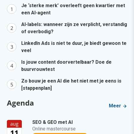
Je ‘sterke merk’ overleeft geen kwartier met
een AI-agent
AI-labels: wanneer zijn ze verplicht, verstandig
of overbodig?
LinkedIn Ads is niet te duur, je biedt gewoon te
veel
Is jouw content doorvertelbaar? Doe de
buurvrouwtest
Zo bouw je een AI die het niet met je eens is
[stappenplan]
Agenda
Meer
SEO & GEO met AI
aug
Online mastercourse
11