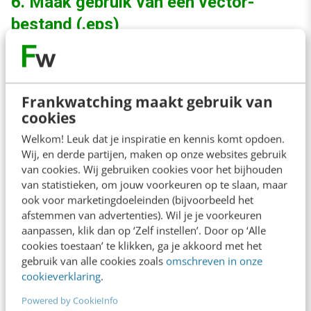
6. Maak gebruik van een vector-
bestand (.eps)
Voor drukwerk en uitvergrotingen van een QR-
code. Een QR-code maken is heel makkelijk. Je
Frankwatching maakt gebruik van
zoekt via
Google
naar een generator en je
cookies
maakt een QR-code. Vaak krijg je echter een
Welkom! Leuk dat je inspiratie en kennis komt opdoen.
.jpg of een .png. Deze zijn niet geschikt voor
Wij, en derde partijen, maken op onze websites gebruik
van cookies. Wij gebruiken cookies voor het bijhouden
het drukken van bijvoorbeeld een flyer, op een
van statistieken, om jouw voorkeuren op te slaan, maar
advertentie of in een magazine. Gebruik
ook voor marketingdoeleinden (bijvoorbeeld het
afstemmen van advertenties). Wil je je voorkeuren
daarom een QR-code generator waarbij je een
aanpassen, klik dan op ‘Zelf instellen’. Door op ‘Alle
QR-code kan maken als vector-bestand (.EPS).
cookies toestaan’ te klikken, ga je akkoord met het
gebruik van alle cookies zoals
omschreven in onze
Een goede QR-code generator is die van
cookieverklaring
.
Keremerkan
.
Powered by CookieInfo