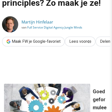
principles? Zo maak je ze!
›
Inspirerende design principles? Zo maak je ze!
Martijn Hinfelaar
van
Full Service Digital Agency Jungle Minds
Maak FW je Google-favoriet
Lees voor
Delen
Goed
gefor
mulee