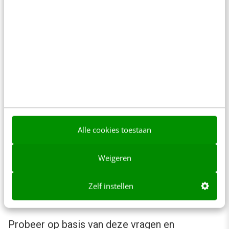
de gebruiker bijvoorbeeld onzeker,
nieuwsgierig of juist verveeld?
Gebruik de kernwaarden als basis om een
aantal ‘ervaringen’ van de gebruiker met je
product te beschrijven.
Alle cookies toestaan
Weigeren
Zelf instellen
Probeer op basis van deze vragen en