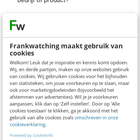
Frankwatching maakt gebruik van
cookies
Welkom! Leuk dat je inspiratie en kennis komt opdoen.
Wij, en derde partijen, maken op onze websites gebruik
Voorbeeld van kernwaarden als basis voor design principles
van cookies. Wij gebruiken cookies voor het bijhouden
van statistieken, om jouw voorkeuren op te slaan, maar
ook voor marketingdoeleinden (bijvoorbeeld het
Kernwaarden zijn een goede basis voor design
afstemmen van advertenties). Wil je je voorkeuren
aanpassen, klik dan op ‘Zelf instellen’. Door op ‘Alle
principles, omdat ze omschrijven waar het
cookies toestaan’ te klikken, ga je akkoord met het
bedrijf voor staat. Wie willen ze zijn? Waar
gebruik van alle cookies zoals
omschreven in onze
cookieverklaring
.
staan ze voor? Wat willen ze uitstralen?
Powered by CookieInfo