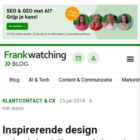
BLOG
Blog
AI & Tech
Content & Communicatie
Marketi
Home
KLANTCONTACT & CX
25 jun 2014
6
›
min lezen
Blog
›
Inspirerende design
Klantcontact & CX