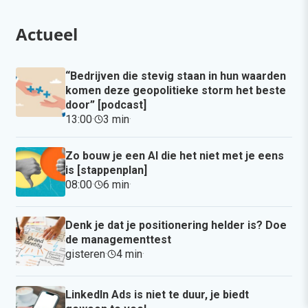
Actueel
“Bedrijven die stevig staan in hun waarden
komen deze geopolitieke storm het beste
door” [podcast]
13:00
·
3 min
·
Zo bouw je een AI die het niet met je eens
is [stappenplan]
08:00
·
6 min
·
Denk je dat je positionering helder is? Doe
de managementtest
gisteren
·
4 min
·
LinkedIn Ads is niet te duur, je biedt