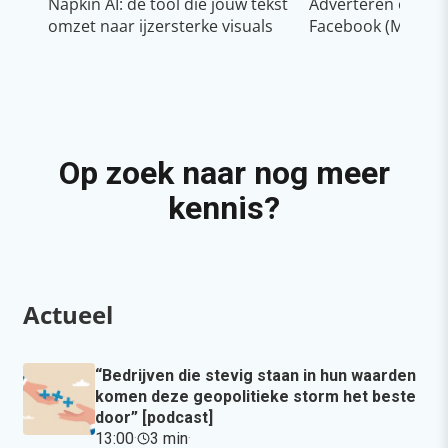
Napkin AI: de tool die jouw tekst
Adverteren op In
omzet naar ijzersterke visuals
Facebook (Meta)
Op zoek naar nog meer
kennis?
Actueel
“Bedrijven die stevig staan in hun waarden
komen deze geopolitieke storm het beste
door” [podcast]
13:00
·
3 min
·