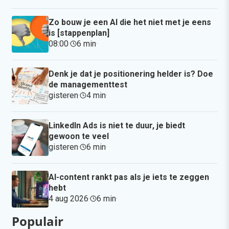
Zo bouw je een AI die het niet met je eens
is [stappenplan]
08:00
·
6 min
·
Denk je dat je positionering helder is? Doe
de managementtest
gisteren
·
4 min
·
LinkedIn Ads is niet te duur, je biedt
gewoon te veel
gisteren
·
6 min
·
AI-content rankt pas als je iets te zeggen
hebt
4 aug 2026
·
6 min
·
Populair