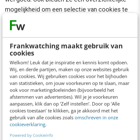
mogelijkheid om een selectie van cookies te
accepteren.
Terug naar de vergelijking: voer dezelfde
Frankwatching maakt gebruik van
stappen uit als je gedaan hebt bij
cookies
NYTimes.com. Je zult zien dat onder de
Welkom! Leuk dat je inspiratie en kennis komt opdoen.
‘Sources’-tab bij Telegraaf.nl slechts enkele
Wij, en derde partijen, maken op onze websites gebruik
van cookies. Wij gebruiken cookies voor het bijhouden
services staan. Dit zijn cookies die nodig zijn
van statistieken, om jouw voorkeuren op te slaan, maar
om de website te laten functioneren, zoals het
ook voor marketingdoeleinden (bijvoorbeeld het
lettertype en het CDN. Klik vervolgens op
afstemmen van advertenties). Wil je je voorkeuren
aanpassen, klik dan op ‘Zelf instellen’. Door op ‘Alle
‘Akkoord’ en je zult in de ‘Sources’-tab de
cookies toestaan’ te klikken, ga je akkoord met het
cookies erbij zien komen. Je hebt hiervoor
gebruik van alle cookies zoals
omschreven in onze
cookieverklaring
.
expliciet consent gegeven, waardoor het dus is
Powered by CookieInfo
toegestaan om te doen. Je ziet dat De