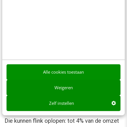
cookiebanner werkt of niet. Doe de analyse
eens bij een website die je zelf veel bezoekt,
beheert of de organisatie waarbij je werkt. Ik
ben benieuwd wat je tegenkomt.
Risico’s van het niet voldoen aan AVG
Het niet voldoen aan de AVG-wetgeving kan
Alle cookies toestaan
behoorlijke consequenties hebben. Regelmatig
lees je in de krant artikelen dat de Autoriteit
Weigeren
Persoonsgegevens (AP) organisaties
‘op de
vingers tikt’
. Mocht dat niet het gewenste
Zelf instellen
effect hebben, dan kan de AP boetes uitdelen.
Die kunnen flink oplopen: tot 4% van de omzet