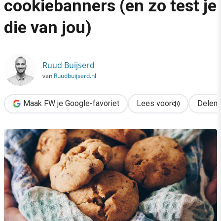
cookiebanners (en zo test je
›
die van jou)
Er is een probleem met cookiebanners (en zo test je die van jo
Ruud Buijserd
van
Ruudbuijserd.nl
Maak FW je Google-favoriet
Lees voor
Delen