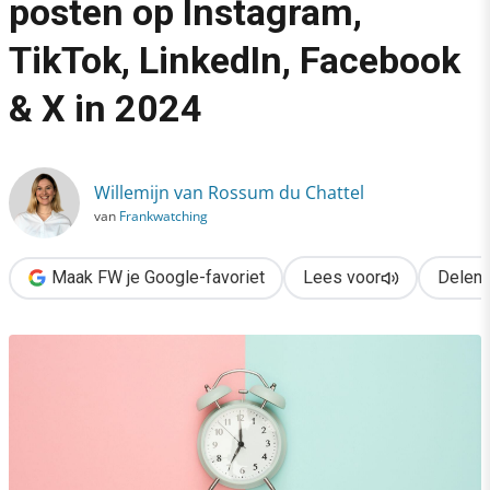
posten op Instagram,
›
TikTok, LinkedIn, Facebook
De beste tijden om te posten op Instagram, TikTok, LinkedIn, 
& X in 2024
Willemijn van Rossum du Chattel
van
Frankwatching
Maak FW je Google-favoriet
Lees voor
Delen