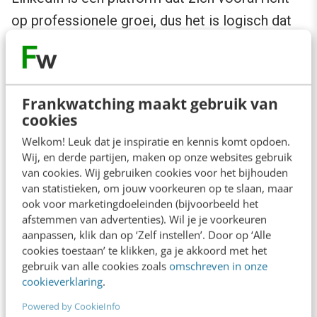
op professionele groei, dus het is logisch dat
de grootste betrokkenheid ook tijdens de
algemene werkuren ligt. In die uren zal menig
mens hier actief mee bezig zijn en (hopelijk)
Frankwatching maakt gebruik van
niet ‘s avonds wanneer je op de bank zit met
cookies
een theetje.
Welkom! Leuk dat je inspiratie en kennis komt opdoen.
Wij, en derde partijen, maken op onze websites gebruik
van cookies. Wij gebruiken cookies voor het bijhouden
Facebook
van statistieken, om jouw voorkeuren op te slaan, maar
ook voor marketingdoeleinden (bijvoorbeeld het
afstemmen van advertenties). Wil je je voorkeuren
Je zult het misschien niet zo snel meer
aanpassen, klik dan op ‘Zelf instellen’. Door op ‘Alle
denken, maar Facebook staat op de derde plek
cookies toestaan’ te klikken, ga je akkoord met het
van meest bezochte websites ter wereld. Op
gebruik van alle cookies zoals
omschreven in onze
cookieverklaring
.
de tweede en eerste plek staan Google en
Powered by CookieInfo
YouTube. Misschien voelt Facebook voor jou