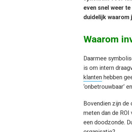
even snel weer te
duidelijk waarom 
Waarom inv
Daarmee symbolise
is om intern draagv
klanten
hebben geen
‘onbetrouwbaar’ en
Bovendien zijn de o
meten dan de ROI v
een doodzonde. Dus
organisatie?