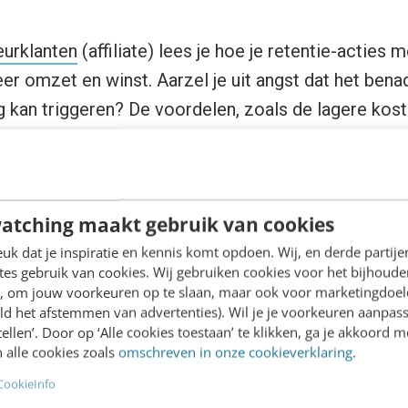
eurklanten
(affiliate) lees je hoe je retentie-acties
eer omzet en winst. Aarzel je uit angst dat het bena
g kan triggeren? De voordelen, zoals de lagere kost
sitie en de noodzaak om zoveel mogelijk positieve
e creëren, zijn groter dan de nadelen. Het is ook ee
 KPI voor de hele organisatie en niet alleen een ma
atching maakt gebruik van cookies
k dat je inspiratie en kennis komt opdoen. Wij, en derde partij
 een houding
es gebruik van cookies. Wij gebruiken cookies voor het bijhoude
en, om jouw voorkeuren op te slaan, maar ook voor marketingdoe
ld het afstemmen van advertenties). Wil je je voorkeuren aanpass
un je op meer plekken vinden. De interessantste st
stellen’. Door op ‘Alle cookies toestaan’ te klikken, ga je akkoord m
en die je helpen met de ‘gevoelskant’ van retentie. D
 alle cookies zoals
omschreven in onze cookieverklaring
.
 in een externe en interne component:
CookieInfo