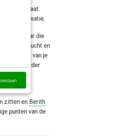
voel achterlaat.
en de organisatie.
n maken, maar die
 een diepe zucht en
 meekrijgen van je
anuit het eerder
reden en
toestaan
n zitten en
Berith
ige punten van de