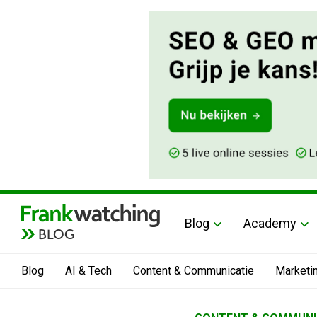
Blog
Academy
BLOG
Blog
AI & Tech
Content & Communicatie
Marketi
Home