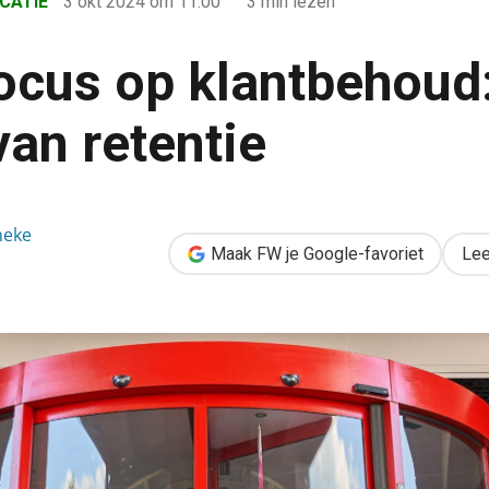
CATIE
3 okt 2024
om 11:00
3 min lezen
focus op klantbehoud:
van retentie
oud: het belang van retentie
neke
Maak FW je Google-favoriet
Lee