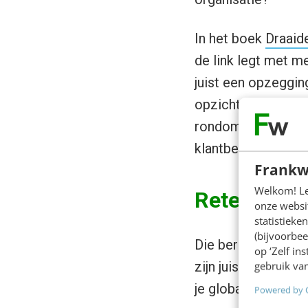
In het boek
Draaid
de link legt met m
juist een opzeggin
opzichte van acqui
rondom je bedrijf t
klantbehoud is een
Frankw
Welkom! Leu
Retentie is
onze websit
statistiek
(bijvoorbee
Die berekeningen k
op ‘Zelf in
zijn juist de stukk
gebruik van
je globaal indelen
Powered by 