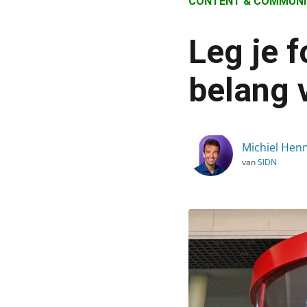
CONTENT & COMMUNI
›
Blog
Leg je 
›
Content & Communicatie
belang 
›
Leg je focus op klantbeh
Michiel Hen
van
SIDN