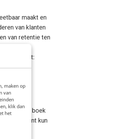
 meetbaar maakt en
deren van klanten
en van retentie ten
 ervaringen
n teameffort:
rketingtool.
en, maken op
n van
leinden
en, klik dan
ukken in het boek
et het
ie gevoelskant kun