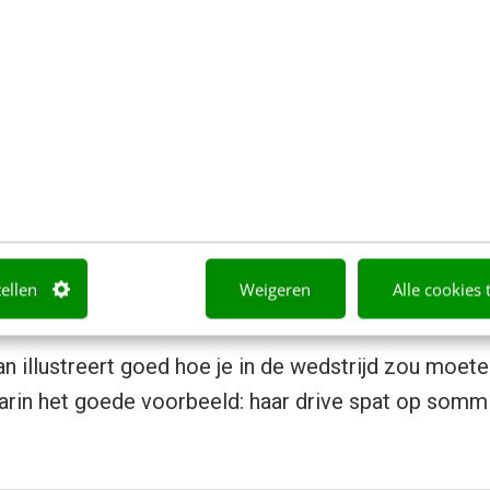
 bij de (mogelijk) vertrekkende klant een positief ge
taliteit en houding richting ontevreden klanten binn
r retentie vaak op stuk loopt. Je kunt mooie planne
 ieder gesprek met een klant wordt afgesloten met
pmerking. In het boek lees je daarom veel over het
 sturen op een positieve grondhouding. Dat doe je v
trijdplan waarmee je je klanten waar mogelijk tev
tellen
Weigeren
Alle cookies 
.
an illustreert goed hoe je in de wedstrijd zou moete
arin het goede voorbeeld: haar drive spat op somm