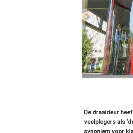
De draaideur heef
veelplegers als ‘d
synoniem voor kla