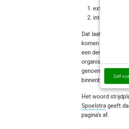
extern: hoe je
intern: de men
Dat laatste is waa
komen niet ver als
een denigrerende o
organisatie en het
genoemde retenties
Zelf ins
binnenboord houdt
Het woord strijdpl
Spoelstra
geeft da
pagina’s af.