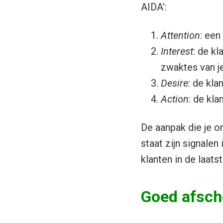
AIDA’:
Attention
: een
Interest
: de k
zwaktes van je
Desire
: de kla
Action
: de kla
De aanpak die je o
staat zijn signale
klanten in de laats
Goed afsch