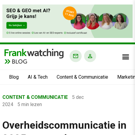
BLOG
Blog
AI & Tech
Content & Communicatie
Marketi
Home
CONTENT & COMMUNICATIE
5 dec
›
2024
5 min lezen
Blog
›
Overheidscommunicatie in
Content & Communicatie