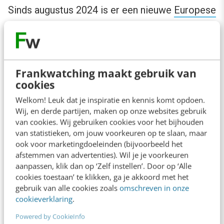
Sinds augustus 2024 is er een nieuwe
Europese
wet voor AI
. Overheidsorganisaties gaan in
2025 verder aan de slag met AI, maar nu
binnen
duidelijke wettelijke kaders
. Zo blijft het
Frankwatching maakt gebruik van
gebruik van AI eerlijk, transparant en
cookies
verantwoord.
Welkom! Leuk dat je inspiratie en kennis komt opdoen.
Wij, en derde partijen, maken op onze websites gebruik
4. Contentstrategie: van papier naar
van cookies. Wij gebruiken cookies voor het bijhouden
van statistieken, om jouw voorkeuren op te slaan, maar
praktijk
ook voor marketingdoeleinden (bijvoorbeeld het
afstemmen van advertenties). Wil je je voorkeuren
aanpassen, klik dan op ‘Zelf instellen’. Door op ‘Alle
We zien steeds meer publieke organisaties
cookies toestaan’ te klikken, ga je akkoord met het
afscheid nemen van het ad-hoc of op gevoel
gebruik van alle cookies zoals
omschreven in onze
plaatsen van content. Die trend benoemden we
cookieverklaring
.
vorig jaar
al. Dit geldt in eerste instantie voor
Powered by CookieInfo