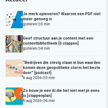
Je merk opleveren? Waarom een PDF niet
meer genoeg is
gisteren
·
5 min
·
Geef structuur aan je content met een
contentbibliotheek [5 stappen]
gisteren
·
4 min
·
“Bedrijven die stevig staan in hun waarden
komen deze geopolitieke storm het beste
door” [podcast]
6 aug 2026
·
3 min
·
Zo bouw je een AI die het niet met je eens
is [stappenplan]
6 aug 2026
·
6 min
·