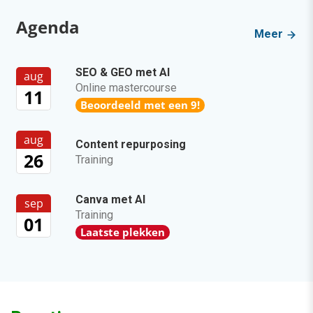
Agenda
Meer
SEO & GEO met AI
aug
Online mastercourse
11
Beoordeeld met een 9!
aug
Content repurposing
26
Training
Canva met AI
sep
Training
01
Laatste plekken