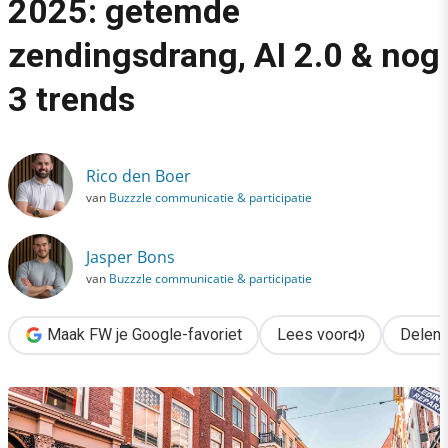
2025: getemde
›
zendingsdrang, AI 2.0 & nog
Overheidscommunicatie in 2025: getemde zendingsdrang, AI 2.
3 trends
Rico den Boer
van
Buzzzle communicatie & participatie
Jasper Bons
van
Buzzzle communicatie & participatie
Maak FW je Google-favoriet
Lees voor
Delen