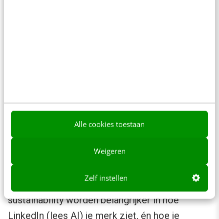
binnen de eerste 60-90 minuten. Dan ben je
zichtbaar in hún netwerk, voed je 360Brew
en zo ontstaat een ecosysteem van
wederkerigheid.
Zet DM’s slim in voor vervolgvragen,
verdieping en echte relaties. Je hebt geen
groot publiek nodig, als het maar het juiste
is.
Alle cookies toestaan
4. Betrouwbaarheid en transparantie
Weigeren
van binnenuit
Zelf instellen
Thema’s als transparantie, accountability en
sustainability worden belangrijker in hoe
LinkedIn (lees AI) je merk ziet, én hoe je