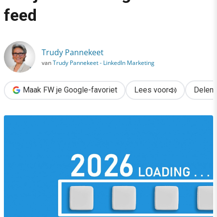
›
feed
LinkedIn-trends 2026: zo win je in een AI-gedreven feed
Trudy Pannekeet
van
Trudy Pannekeet - LinkedIn Marketing
Maak FW je Google-favoriet
Lees voor
Delen