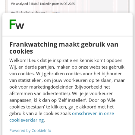
Frankwatching maakt gebruik van
cookies
Welkom! Leuk dat je inspiratie en kennis komt opdoen.
Wij, en derde partijen, maken op onze websites gebruik
van cookies. Wij gebruiken cookies voor het bijhouden
van statistieken, om jouw voorkeuren op te slaan, maar
ook voor marketingdoeleinden (bijvoorbeeld het
2. Maak educatieve content die men
afstemmen van advertenties). Wil je je voorkeuren
wil bewaren en delen
aanpassen, klik dan op ‘Zelf instellen’. Door op ‘Alle
cookies toestaan’ te klikken, ga je akkoord met het
gebruik van alle cookies zoals
omschreven in onze
Relevantie staat voorop dus. Maak content
cookieverklaring
.
waar mensen van leren, op reageren en rustig
Powered by CookieInfo
willen nalezen. Elke opslag verhoogt de kans