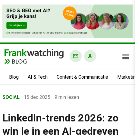
BLOG
Blog
AI & Tech
Content & Communicatie
Marketi
Home
SOCIAL
15 dec 2025
9 min lezen
›
Blog
LinkedIn-trends 2026: zo
›
win je in een AI-gedreven
Social