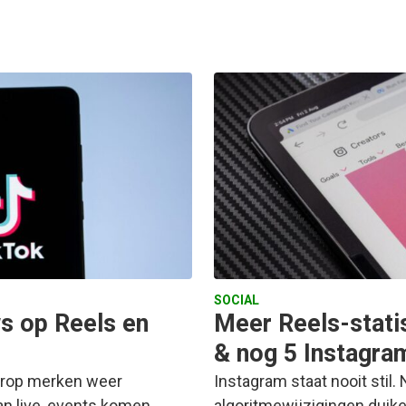
SOCIAL
ws op Reels en
Meer Reels-stati
& nog 5 Instagra
aarop merken weer
Instagram staat nooit stil.
n live, events komen
algoritmewijzigingen duik