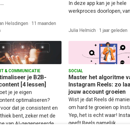
e…
In deze app kan je je hele
werkproces doorlopen, va
van Helsdingen
·
11 maanden
n
Julia Helmich
·
1 jaar geleden
T & COMMUNICATIE
SOCIAL
timaliseer je B2B-
Master het algoritme v
content [4 lessen]
Instagram Reels: zo laa
jouw account groeien
et je je eigen
Wist je dat Reels dé manier
ontent optimaliseren?
om hard te groeien op Ins
rvoor dat je consistent en
Yep, het is echt waar! Ins
thiek bent, zeker met de
geeft Reels namelijk…
e van AI-gegenereerde