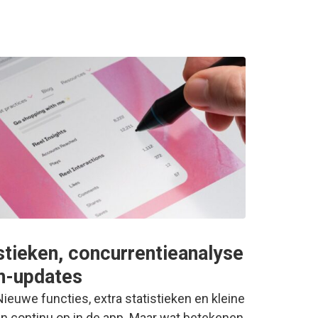
stieken, concurrentieanalyse
m-updates
 Nieuwe functies, extra statistieken en kleine
en continu op in de app. Maar wat betekenen