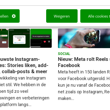
nde ‘nieuwkomer’, TikTok…
tijd overspoeld met updat
tellen
Weigeren
Alle cookies 
 Bos
·
4 jaar geleden
Saskia du Bois
·
4 jaar gelede
SOCIAL
euwste Instagram-
Nieuw: Meta rolt Reels 
s: Stories liken, add-
Facebook
, collab-posts & meer
Meta heeft in 150 landen 
wikkeling van Instagram
voor Facebook uitgerold. H
iet stil. We hebben in de
kun je nu vanaf de Facebo
en tijd zo veel
net zoals op Instagram, Re
uwingen en verbeteringen
maken…
t platform langs…