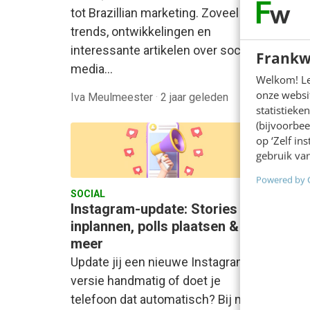
conten
tot Brazillian marketing. Zoveel
trends, ontwikkelingen en
interessante artikelen over social
Frankw
media…
Welkom! Leu
onze websit
Iva Meulmeester
·
2 jaar geleden
Jerrel 
statistiek
(bijvoorbee
op ‘Zelf in
gebruik van
Powered by 
SOCIAL
SOCIAL
Instagram-update: Stories
Insta(
inplannen, polls plaatsen &
het al
meer
De nie
Update jij een nieuwe Instagram-
ruim vi
versie handmatig of doet je
social
telefoon dat automatisch? Bij mij
boomin