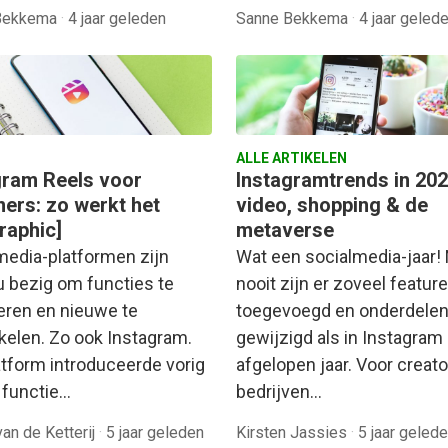
Bekkema
·
4 jaar geleden
Sanne Bekkema
·
4 jaar geled
ALLE ARTIKELEN
gram Reels voor
Instagramtrends in 202
ners: zo werkt het
video, shopping & de
raphic]
metaverse
media-platformen zijn
Wat een socialmedia-jaar!
u bezig om functies te
nooit zijn er zoveel featur
eren en nieuwe te
toegevoegd en onderdele
kelen. Zo ook Instagram.
gewijzigd als in Instagram
atform introduceerde vorig
afgelopen jaar. Voor creat
e functie…
bedrijven…
van de Ketterij
·
5 jaar geleden
Kirsten Jassies
·
5 jaar geled