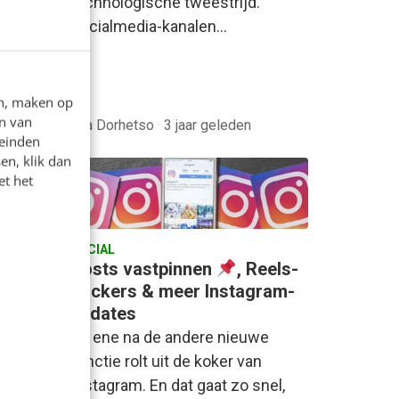
technologische tweestrijd.
Socialmedia-kanalen…
en, maken op
n van
en
Eva Dorhetso
·
3 jaar geleden
leinden
en, klik dan
et het
SOCIAL
ssers
Posts vastpinnen
, Reels-
stickers & meer Instagram-
updates
:
De ene na de andere nieuwe
s met
functie rolt uit de koker van
latform
Instagram. En dat gaat zo snel,
open