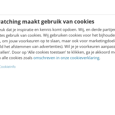
t.…
atching maakt gebruik van cookies
k dat je inspiratie en kennis komt opdoen. Wij, en derde partij
es gebruik van cookies. Wij gebruiken cookies voor het bijhoude
Arkes
·
2 jaar geleden
Kirsten Jassies
·
2 jaar geled
en, om jouw voorkeuren op te slaan, maar ook voor marketingdoe
ld het afstemmen van advertenties). Wil je je voorkeuren aanpass
stellen’. Door op ‘Alle cookies toestaan’ te klikken, ga je akkoord m
 alle cookies zoals
omschreven in onze cookieverklaring
.
CookieInfo
SOCIAL
nt) succes: zó hou je
Instagram-updates: mi
goritme te vriend
of de juiste koers?
uwigheid is er na
Het zal je niet ontgaan zijn
jftien jaar wel van af, maar
Instagram ligt op ramkoer
-mediaplatforms zijn
TikTok. Het socialmedia-p
g as ever. Naast de snelst
heeft gebruikers de afgel