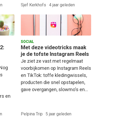
en
Sjef Kerkhofs
·
4 jaar geleden
SOCIAL
2:
Met deze videotricks maak
je de tofste Instagram Reels
Je ziet ze vast met regelmaat
 Nog
voorbijkomen op Instagram Reels
es
en TikTok: toffe kledingwissels,
n
producten die snel opstapelen,
gave overgangen, slowmo's en…
ors en
en
Pelpina Trip
·
5 jaar geleden