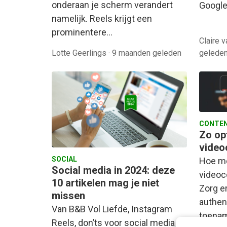
onderaan je scherm verandert
Googl
namelijk. Reels krijgt een
prominentere…
Claire 
Lotte Geerlings
·
9 maanden geleden
gelede
CONTEN
Zo op
video
SOCIAL
Hoe mo
Social media in 2024: deze
videoc
10 artikelen mag je niet
Zorg e
missen
authen
Van B&B Vol Liefde, Instagram
toenam
Reels, don’ts voor social media