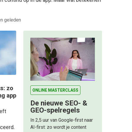
n geleden
s: zo
ONLINE MASTERCLASS
ng app
De nieuwe SEO- &
GEO-spelregels
eft
In 2,5 uur van Google-first naar
ceerd.
AI-first: zo wordt je content