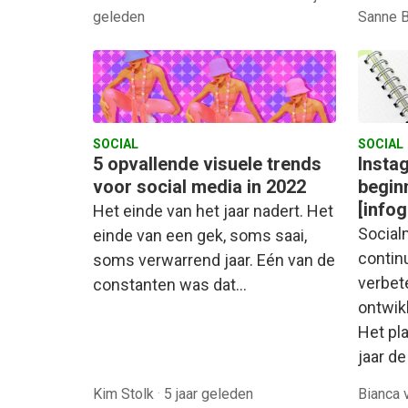
geleden
Sanne 
SOCIAL
SOCIAL
5 opvallende visuele trends
Insta
voor social media in 2022
begin
[infog
Het einde van het jaar nadert. Het
Social
einde van een gek, soms saai,
contin
soms verwarrend jaar. Eén van de
verbet
constanten was dat…
ontwik
Het pl
jaar d
Kim Stolk
·
5 jaar geleden
Bianca 