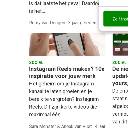
is dat laatste het geval. Daardoor
groeie
is het…
Zelf ins
Romy van Dongen
·
3 jaar geleden
Thamar
SOCIAL
SOCIAL
Instagram Reels maken? 10x
De ni
inspiratie voor jouw merk
update
yours
Het geheim om je Instagram-
De ont
kanaal te laten groeien en je
staat n
bereik te vergroten? Instagram
afgelop
Reels. Dit zijn korte video’s die
vernie
maximaal één…
van di
Sara Monster & Anouk van Vliet
·
4 jaar