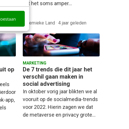
dat het soms amper…
es.…
toestaan
n
Elsemieke Land
·
4 jaar geleden
MARKETING
uit op
De 7 trends die dit jaar het
verschil gaan maken in
social advertising
Reels
In oktober vorig jaar blikten we al
ierdoor
vooruit op de socialmedia-trends
ok-app,
voor 2022. Hierin zagen we dat
els
de metaverse en privacy grote…