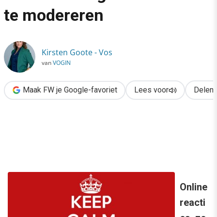
›
te modereren
Communitymanagement: 6 soorten lastige reacties om te mode
Kirsten Goote - Vos
van
VOGIN
Maak FW je Google-favoriet
Lees voor
Delen
Online
reacti