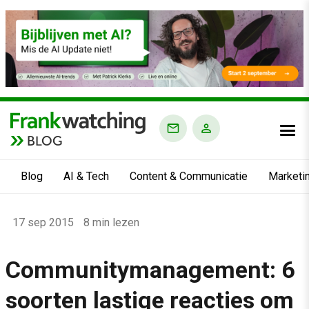
BLOG
Blog
AI & Tech
Content & Communicatie
Marketi
Home
17 sep 2015
8 min lezen
›
Blog
Communitymanagement: 6
›
soorten lastige reacties om
Alle artikelen