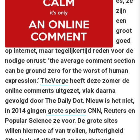
es, ze
zijn
een
groot
goed
op internet, maar tegelijkertijd reden voor de
nodige onrust: ’the average comment section
can be ground zero for the worst of human
expression.’
TheVerge
heeft deze zomer de
online comments uitgezet, vlak daarna
gevolgd door The Daily Dot. Nieuw is het niet,
in 2014 gingen
grote spelers
CNN, Reuters en
Popular Science ze voor. De grote sites
willen hiermee af van trollen, hufterigheid