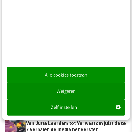
Succesvolle selectie, implementatie en adoptie van
AI in jouw organisatie realiseren? Ontdek alle ins en
outs tijdens onze nieuwe eendaagse training AI
implementeren in je organisatie. Met AI-expert
Sander Berlinski over tools en toepassingen die
waarde kunnen toevoegen aan je
bedrijfsprocessen.
Ontdek meer
Alle cookies toestaan
Weigeren
Anderen lezen ook
Zelf instellen
Van Jutta Leerdam tot Ye: waarom juist deze
7 verhalen de media beheersten