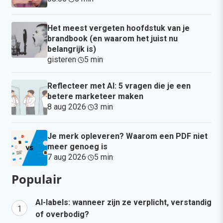
Het meest vergeten hoofdstuk van je
brandbook (en waarom het juist nu
belangrijk is)
gisteren
·
5 min
·
Reflecteer met AI: 5 vragen die je een
betere marketeer maken
8 aug 2026
·
3 min
·
Je merk opleveren? Waarom een PDF niet
meer genoeg is
7 aug 2026
·
5 min
·
Populair
AI-labels: wanneer zijn ze verplicht, verstandig
of overbodig?