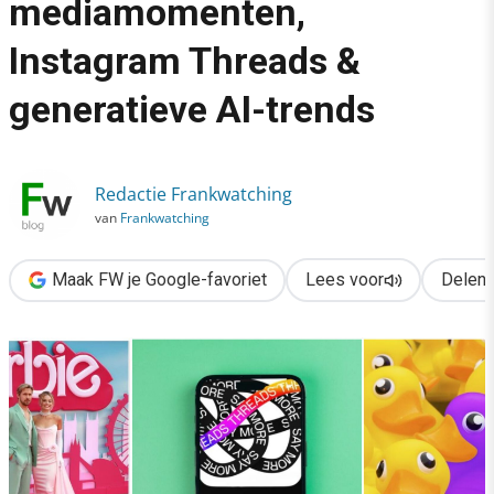
mediamomenten,
›
Instagram Threads &
10x populair: opvallende mediamomenten, Instagram Threads &
generatieve AI-trends
Redactie Frankwatching
van
Frankwatching
Maak FW je Google-favoriet
Lees voor
Delen