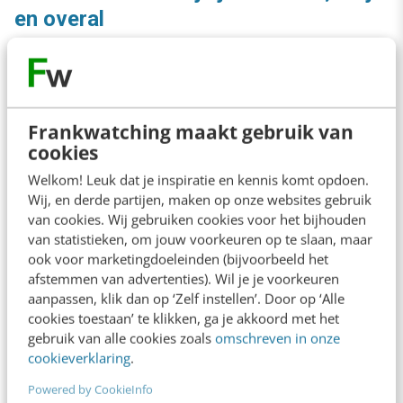
en overal
Onderscheidend zijn, dat wil elk merk natuurlijk
wel. Toch lukt het weinig merken om écht het
verschil te maken, want ja, hoe krijg je dat voor
Frankwatching maakt gebruik van
cookies
elkaar? Door nóg onderscheidender te zijn,
Welkom! Leuk dat je inspiratie en kennis komt opdoen.
zegt Vincent van Kruisbergen in
zijn artikel
. Hij
Wij, en derde partijen, maken op onze websites gebruik
legt uit hoe ook jij ervoor zorgt om als merk
van cookies. Wij gebruiken cookies voor het bijhouden
van statistieken, om jouw voorkeuren op te slaan, maar
altijd en overal onderscheidend te zijn.
ook voor marketingdoeleinden (bijvoorbeeld het
afstemmen van advertenties). Wil je je voorkeuren
aanpassen, klik dan op ‘Zelf instellen’. Door op ‘Alle
cookies toestaan’ te klikken, ga je akkoord met het
gebruik van alle cookies zoals
omschreven in onze
cookieverklaring
.
Powered by CookieInfo