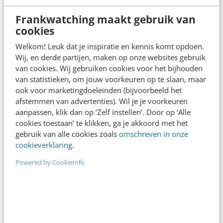
Frankwatching maakt gebruik van
cookies
Welkom! Leuk dat je inspiratie en kennis komt opdoen.
Wij, en derde partijen, maken op onze websites gebruik
SOCIAL
van cookies. Wij gebruiken cookies voor het bijhouden
Snapchat overweegt compleet andere
van statistieken, om jouw voorkeuren op te slaan, maar
koers met permanent content
ook voor marketingdoeleinden (bijvoorbeeld het
Snapchat komt mogelijk met iets nieuws! Het
afstemmen van advertenties). Wil je je voorkeuren
aanpassen, klik dan op ‘Zelf instellen’. Door op ‘Alle
platform dat bekend staat om content die na 24
cookies toestaan’ te klikken, ga je akkoord met het
uur verdwijnt, overweegt een functie waarbij…
gebruik van alle cookies zoals
omschreven in onze
cookieverklaring
.
Danielle Zwijnenburg
·
8 jaar geleden
Powered by CookieInfo