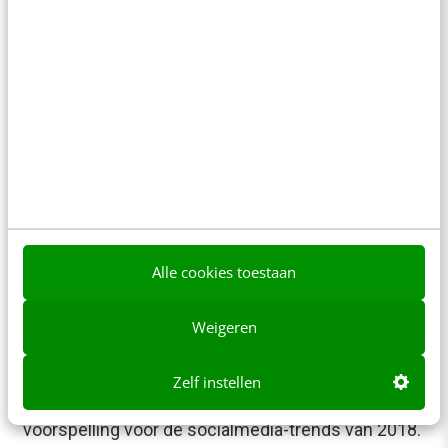
[stappenplan]
Het aantal Instagram-gebruikers zit in een
stijgende lijn. Steeds vaker delen jongeren, maar
ook oudere doelgroepen foto’s, video’s en stories
met hun…
Bianca van de Ketterij
·
8 jaar geleden
Alle cookies toestaan
Weigeren
MARKETING
10 onmisbare socialmedia-trends voor
2019
Zelf instellen
In november 2017 deelde ik op Frankwatching mijn
voorspelling voor de socialmedia-trends van 2018.